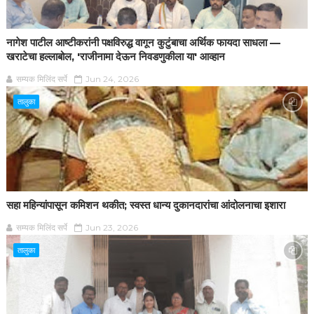
नागेश पाटील आष्टीकरांनी पक्षविरुद्ध वागून कुटुंबाचा अर्थिक फायदा साधला —
खराटेचा हल्लाबोल, 'राजीनामा देऊन निवडणुकीला या' आव्हान
सम्यक मिलिंद सर्पे
Jun 24, 2026
तालुका
सहा महिन्यांपासून कमिशन थकीत; स्वस्त धान्य दुकानदारांचा आंदोलनाचा इशारा
सम्यक मिलिंद सर्पे
Jun 23, 2026
तालुका