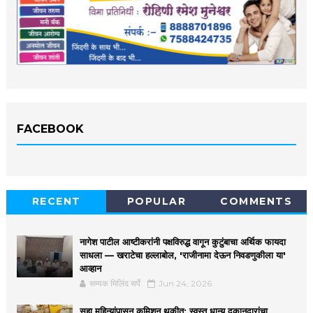
FACEBOOK
RECENT
POPULAR
COMMENTS
नागेश पाटील आष्टीकरांनी पक्षविरुद्ध वागून कुटुंबाचा अर्थिक फायदा
साधला — खराटेचा हल्लाबोल, 'राजीनामा देऊन निवडणुकीला या'
आव्हान
सम्यक मिलिंद सर्पे
Jun 24, 2026
सहा महिन्यांपासून कमिशन थकीत; स्वस्त धान्य दुकानदारांचा