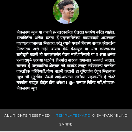
मिडलपथ न्यूज या नावाने ई-पत्रकारिता क्षेत्रात पदार्पण करित आहोत.
आजमितीस अनेक घटना ई-पत्रकारितेच्या माध्यमाव्दारे आपल्याला
पाहायला,वाचायला मिळतात.परंतू त्याचे यथार्थ विवरण वाचक,प्रेक्षकांना
मिळतातच असे नाही. बऱ्याच वेळी पेडन्यूज वा अन्य कारणास्तव
खरीखुरी बातमी ही वाचकांसमोर येतच नाही.परिणामी या व अशा अनेक
प्रकारामुळे एखाद्या घटनेचे विपर्यास वास्तव समाजात रूजवले जातात.
यास्तव ई-पत्रकारिता क्षेत्रात नवे मापदंड ठरवून सर्वसामान्य जनतेला
वास्तविक परिस्थिती,योग्य बातमी कळावी हा दृष्टिकोन ठेवून मिडलपथ
न्युज ची मुहूर्तमेढ रोवली आहे.आपल्या सर्वांच्या सहकार्यांने हे रोपटे
नक्कीच वटवृक्ष होईल हीच अपेक्षा !
@- सम्यक मिलिंद सर्पे,संपादक-
मिडलपथ न्यूज
ALL RIGHTS RESERVED
TEMPLATESYARD
© SAMYAK MILIND
SARPE