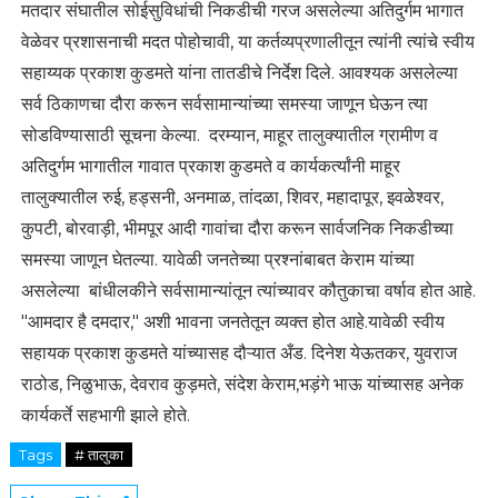
मतदार संघातील सोईसुविधांची निकडीची गरज असलेल्या अतिदुर्गम भागात
वेळेवर प्रशासनाची मदत पोहोचावी, या कर्तव्यप्रणालीतून त्यांनी त्यांचे स्वीय
सहाय्यक प्रकाश कुडमते यांना तातडीचे निर्देश दिले. आवश्यक असलेल्या
सर्व ठिकाणचा दौरा करून सर्वसामान्यांच्या समस्या जाणून घेऊन त्या
सोडविण्यासाठी सूचना केल्या. दरम्यान, माहूर तालुक्यातील ग्रामीण व
अतिदुर्गम भागातील गावात प्रकाश कुडमते व कार्यकर्त्यांनी माहूर
तालुक्यातील रुई, हड्सनी, अनमाळ, तांदळा, शिवर, महादापूर, इवळेश्वर,
कुपटी, बोरवाड़ी, भीमपूर आदी गावांचा दौरा करून सार्वजनिक निकडीच्या
समस्या जाणून घेतल्या. यावेळी जनतेच्या प्रश्नांबाबत केराम यांच्या
असलेल्या बांधीलकीने सर्वसामान्यांतून त्यांच्यावर कौतुकाचा वर्षाव होत आहे.
"आमदार है दमदार," अशी भावना जनतेतून व्यक्त होत आहे.यावेळी स्वीय
सहायक प्रकाश कुडमते यांच्यासह दौऱ्यात अँड. दिनेश येऊतकर, युवराज
राठोड, निळुभाऊ, देवराव कुड़मते, संदेश केराम,भड़ंगे भाऊ यांच्यासह अनेक
कार्यकर्ते सहभागी झाले होते.
Tags
# तालुका