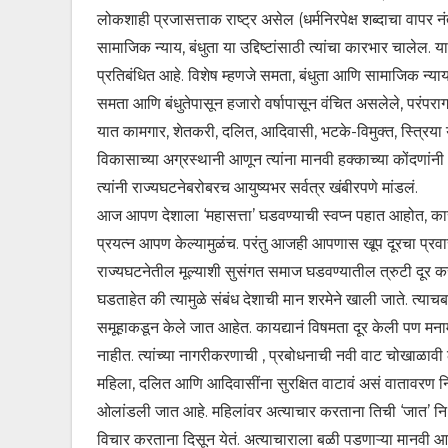
लोकशाही प्रजासत्ताक राष्ट्र असेल (धर्मनिरपेक्ष शब्दाचा वाप
सामाजिक न्याय, बंधुता या उद्दिष्टांसाठी त्यांचा कारभार चालेल.
प्रतिबंधित आहे. विशेष म्हणजे समता, बंधुता आणि सामाजिक न्याय ह
समता आणि बंधुतेपासून हजारो वर्षापासून वंचित असलेले, परंपरा
यात कामगार, शेतकरी, दलित, आदिवासी, भटके-विमुक्त, स्त्रिया यां
विकासाच्या अग्रस्थानी आणून त्यांना मानवी हक्काच्या कोंदणांन
त्यांनी राज्यघटनेबरोबरच आयुष्यभर सर्वत्र खंबीरपणे मांडलं.
आज आपण देशाला ‘महासत्ता’ घडवण्याची स्वप्न पहात आहोत, कारण
प्रयत्न आपण केल्यामुळंच. परंतु आजही आपणास खूप दूरचा प्रवा
राज्यघटनेतील मूल्याशी सुसंगत समाज घडवण्यातील त्रुटी दूर
घडताहेत की त्यामुळे संबंध देशाची मान शरमेने खाली जाते. त्य
समूहाकडून केले जात आहेत. कायद्यानं विषमता दूर केली पण 
नाहीत. त्यांच्या नागरीकरणाची , प्रबोधनाची नवी वाट चोखाळाव
महिला, दलित आणि आदिवासींना सुरक्षित वाटावं असं वातावरण नि
ओलांडली जात आहे. महिलांवर अत्याचार करताना तिची ‘जात’ नि ‘धर्
विचार करताना दिसून येतं. अत्याचाराला बळी पडणाऱ्या मानवी आण