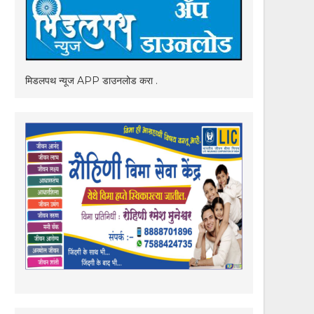
मिडलपथ न्यूज APP डाउनलोड करा .