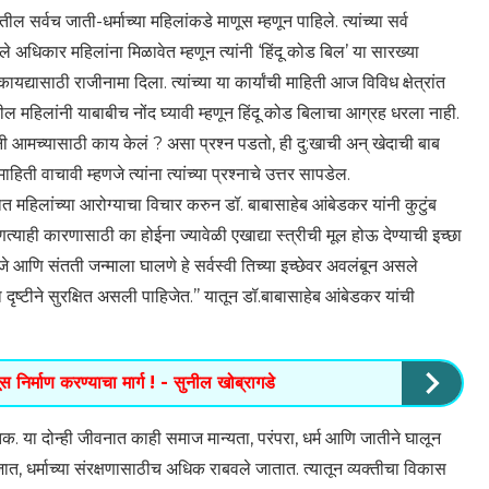
र्वच जाती-धर्माच्या महिलांकडे माणूस म्हणून पाहिले. त्यांच्या सर्व
े अधिकार महिलांना मिळावेत म्हणून त्यांनी ‘हिंदू कोड बिल’ या सारख्या
द्यासाठी राजीनामा दिला. त्यांच्या या कार्यांची माहिती आज विविध क्षेत्रांत
तील महिलांनी याबाबीच नोंद घ्यावी म्हणून हिंदू कोड बिलाचा आग्रह धरला नाही.
ी आमच्यासाठी काय केलं ? असा प्रश्न पडतो, ही दु:खाची अन् खेदाची बाब
हिती वाचावी म्हणजे त्यांना त्यांच्या प्रश्नाचे उत्तर सापडेल.
यात महिलांच्या आरोग्याचा विचार करुन डॉ. बाबासाहेब आंबेडकर यांनी कुटुंब
याही कारणासाठी का होईना ज्यावेळी एखाद्या स्त्रीची मूल होऊ देण्याची इच्छा
जे आणि संतती जन्माला घालणे हे सर्वस्वी तिच्या इच्छेवर अवलंबून असले
 दृष्टीने सुरक्षित असली पाहिजेत.’’ यातून डॉ.बाबासाहेब आंबेडकर यांची
ूस निर्माण करण्याचा मार्ग ! - सुनील खोब्रागडे
िक. या दोन्ही जीवनात काही समाज मान्यता, परंपरा, धर्म आणि जातीने घालून
ा, जात, धर्माच्या संरक्षणासाठीच अधिक राबवले जातात. त्यातून व्यक्तीचा विकास