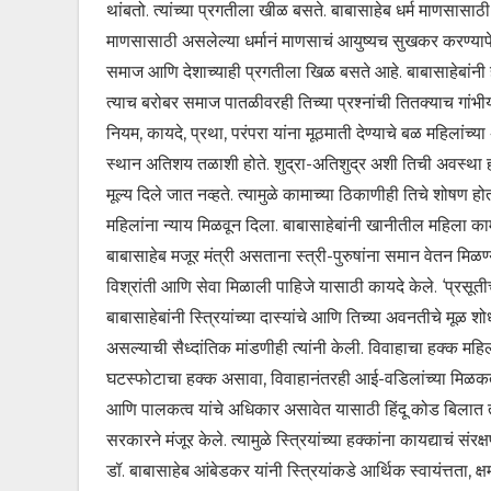
थांबतो. त्यांच्या प्रगतीला खीळ बसते. बाबासाहेब धर्म माणसा
माणसासाठी असलेल्या धर्मानं माणसाचं आयुष्यच सुखकर करण्यापे
समाज आणि देशाच्याही प्रगतीला खिळ बसते आहे. बाबासाहेबांनी हे 
त्याच बरोबर समाज पातळीवरही तिच्या प्रश्नांची तितक्याच गांभीर्
नियम, कायदे, प्रथा, परंपरा यांना मूठमाती देण्याचे बळ महिलांच्या
स्थान अतिशय तळाशी होते. शुद्रा-अतिशुद्र अशी तिची अवस्था होत
मूल्य दिले जात नव्हते. त्यामुळे कामाच्या ठिकाणीही तिचे शोषण ह
महिलांना न्याय मिळवून दिला. बाबासाहेबांनी खानीतील महिला कामगा
बाबासाहेब मजूर मंत्री असताना स्त्री-पुरुषांना समान वेतन मिळ
विश्रांती आणि सेवा मिळाली पाहिजे यासाठी कायदे केले. ‘प्रसूत
बाबासाहेबांनी स्त्रियांच्या दास्यांचे आणि तिच्या अवनतीचे मू
असल्याची सैध्दांतिक मांडणीही त्यांनी केली. विवाहाचा हक्क मह
घटस्फोटाचा हक्क असावा, विवाहानंतरही आई-वडिलांच्या मिळकतीत 
आणि पालकत्व यांचे अधिकार असावेत यासाठी हिंदू कोड बिलात तरतूद
सरकारने मंजूर केले. त्यामुळे स्त्रियांच्या हक्कांना कायद्याचं संरक
डॉ. बाबासाहेब आंबेडकर यांनी स्त्रियांकडे आर्थिक स्वायंत्तता, क