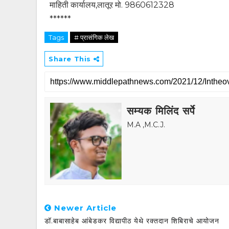
माहिती कार्यालय,लातूर मो. 9860612328
******
Tags
# प्रासंगिक लेख
Share This
सम्यक मिलिंद सर्पे
M.A ,M.C.J.
Newer Article
डॉ.बाबासाहेब आंबेडकर विद्यापीठ येथे रक्तदान शिबिराचे आयोजन