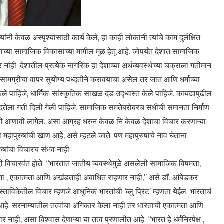
 केवळ अस्पृश्यांसाठी कार्य केले, हा काही लोकांनी त्यांचे काम दुर्लक्षित
ंच्या सामाजिक विकासांच्या मागील मूळ हेतू आहे. जोपर्यंत देशात सामाजिक
नाही. देशातील प्रत्येक नागरिक हा देशाच्या अर्थव्यवस्थेच्या चक्राला गतीमान
 सामग्रीचा वापर सुयोग्य पध्दतीने करावयाचा असेल तर जात आणि धर्माच्या
 पाहिजे, धार्मिक-सांस्कृतिक साखळ दंड उद्ध्वस्त केले पाहिजे. कायद्यापुढील
ध्दतेला गती दिली गेली पाहिजे. सामाजिक समतेबरोबरच संधीची समानता निर्माण
ाही आणावी लागेल. असा आग्रह धरुन केवळ नि केवळ देशाचा विचार करणाऱ्या
 महापुरुषांची खाण आहे, असे म्हटले जाते. पण महापुरुषांचे नाव घेताना
पुरुषांचा विचारच संभव नाही.
ादी विचारवंत होते. ‘‘भारतात जातीय व्यवस्थेमुळे असलेली सामाजिक विषमता,
एकता , एकात्मता आणि अखंडताही अबाधित राहणार नाही,’’ असे डॉ. आंबेडकर
स्ताविकेतील विचार म्हणजे आधुनिक भारतांची ‘ब्लु प्रिंट’ म्हणता येईल. भारताचं
ा आहे. सरनाम्यातील तत्वांचा अंगिकार केला नाही तर भारताची एकात्मता आणि
ाही, असा विश्वास देणाऱ्या या तत्व प्रणालीत आहे. ‘‘भारत हे धर्मनिरपेक्ष ,