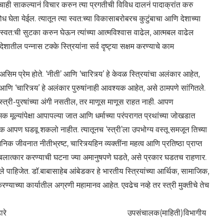
याचाही साकल्यानं विचार करुन त्या प्रगतीची विविध दालनं पादाक्रांत करु
ध घेता येईल. त्यातून त्या स्वत:च्या विकासाबरोबरच कुटुंबाचा आणि देशाच्या
ा स्वत:ची सुटका करुन घेऊन त्यांच्या आत्मविश्वास वाढेल, आत्मबल वाढेल
ातील पन्नास टक्के स्त्रियांना सर्व दृष्ट्या सक्षम करण्याचे काम
 असिम प्रेम होते. ‘नीती’ आणि ‘चारित्र्य’ हे केवळ स्त्रियांचा अलंकार आहेत,
णि ‘चारित्र्य’ हे अलंकार पुरुषांनाही आवश्यक आहेत, असे ठामपणे सांगितले.
्त्री-पुरषांच्या अंगी नसतील, तर माणूस माणूस राहत नाही. आपण
मक मूल्यांपेक्षा आपापल्या जात आणि धर्माच्या परंपरागत प्रथांच्या जोखडात
िक आपण घडवू शकलो नाहीत. त्यातूनच ‘स्त्री’ला उपभोग्य वस्तू समजून तिच्या
जीवनात नीतीभ्रष्ट, चारित्र्यहिन व्यक्तींना महत्व आणि प्रतिष्ठा प्राप्त
ंवर बलात्कार करण्याची घटना ज्या अमानुषपणे घडते, असे प्रकार घडतच राहणार.
पाहिजेत. डॉ.बाबासाहेब आंबेडकर हे भारतीय स्त्रियांच्या आर्थिक, सामाजिक,
्याच्या कार्यातील अग्रणी महामानव आहेत. एवढेच नव्हे तर स्त्री मुक्तीचे तेच
संचालक(माहिती)विभागीय