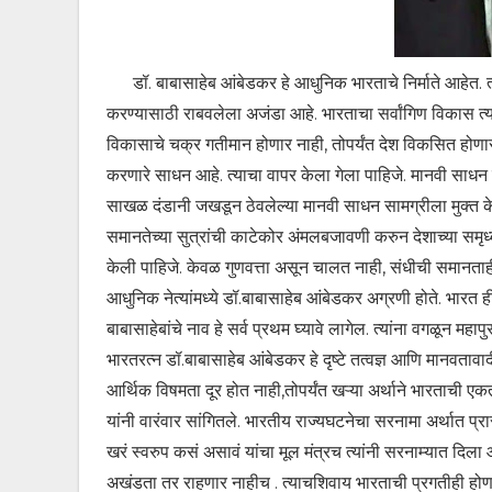
डॉ. बाबासाहेब आंबेडकर हे आधुनिक भारताचे निर्माते आहेत. त्यांनी
करण्यासाठी राबवलेला अजंडा आहे. भारताचा सर्वांगिण विकास त्या
विकासाचे चक्र गतीमान होणार नाही, तोपर्यंत देश विकसित होणार 
करणारे साधन आहे. त्याचा वापर केला गेला पाहिजे. मानवी साधन
साखळ दंडानी जखडून ठेवलेल्या मानवी साधन सामग्रीला मुक्त केले
समानतेच्या सुत्रांची काटेकोर अंमलबजावणी करुन देशाच्या समृ
केली पाहिजे. केवळ गुणवत्ता असून चालत नाही, संधीची समानत
आधुनिक नेत्यांमध्ये डॉ.बाबासाहेब आंबेडकर अग्रणी होते. भारत ही
बाबासाहेबांचे नाव हे सर्व प्रथम घ्यावे लागेल. त्यांना वगळून महा
भारतरत्न डॉ.बाबासाहेब आंबेडकर हे दृष्टे तत्वज्ञ आणि मानवताव
आर्थिक विषमता दूर होत नाही,तोपर्यंत खऱ्या अर्थाने भारताची 
यांनी वारंवार सांगितले. भारतीय राज्यघटनेचा सरनामा अर्थात प्रा
खरं स्वरुप कसं असावं यांचा मूल मंत्रच त्यांनी सरनाम्यात दिल
अखंडता तर राहणार नाहीच . त्याचशिवाय भारताची प्रगतीही होणार न