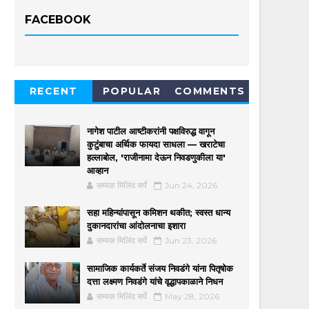
FACEBOOK
RECENT
POPULAR
COMMENTS
नागेश पाटील आष्टीकरांनी पक्षविरुद्ध वागून
कुटुंबाचा अर्थिक फायदा साधला — खराटेचा
हल्लाबोल, 'राजीनामा देऊन निवडणुकीला या'
आव्हान
सम्यक मिलिंद सर्पे
Jun 24, 2026
सहा महिन्यांपासून कमिशन थकीत; स्वस्त धान्य
दुकानदारांचा आंदोलनाचा इशारा
सम्यक मिलिंद सर्पे
Jun 23, 2026
सामाजिक कार्यकर्ते संजय निवडंगे यांना पितृषोक
दत्ता लक्ष्मण निवडंगे यांचे वृद्धापकाळाने निधन
सम्यक मिलिंद सर्पे
May 28, 2026