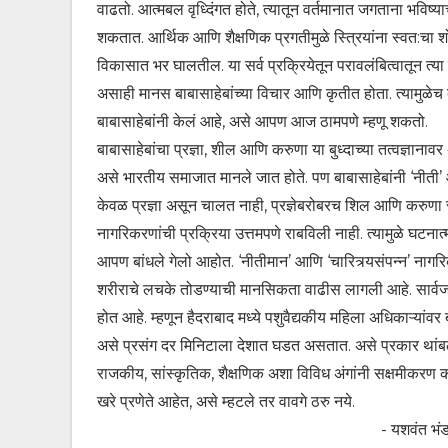
वाढतो. आत्मबल वृध्दिंगत होते, त्यातून वर्तमानात जगताना भविष्
शकतात. आर्थिक आणि शैक्षणिक प्रगतीमुळे स्त्रियांना स्वत:चा शो
विकासात भर घालतील. या सर्व प्रक्रियेतून परावलंबित्वातून त्य
असाही मानस बाबासाहेबांच्या विचार आणि कृतीत होता. त्यामुळेच देश
बाबासाहेबांनी केलं आहे, असे आपण आज ठामपणे म्हणू शकतो.
बाबासाहेबांचा प्रज्ञा, शील आणि करुणा या बुध्दाच्या तत्वज्ञानावर
असे भारतीय समाजात मानले जात होते. पण बाबासाहेबांनी ‘नीती’ आ
केवळ प्रज्ञा असून चालत नाही, प्रज्ञेबरोबरच शिल आणि करुणा स
नागरिकरणांची प्रक्रिया उत्तमपणे राबविली नाही. त्यामुळे घटनात्
आपण बांधले गेलो आहोत. ‘नीतीमान’ आणि ‘चारित्र्यसंपन्न’ नागर
शरीराचे लचके तोडण्याची मानसिकता वाढीस लागली आहे. सार्वजनिक 
होत आहे. म्हणून हैदराबाद मध्ये पशुवैद्यकीय महिला अधिकाऱ्या
असे प्रसंग दर मिनिटाला देशात घडत असतात. असे प्रकार थांबले 
राजकीय, सांस्कृतिक, शैक्षणिक अशा विविध अंगांनी सक्षमीकरण करण
खरे प्रणेते आहेत, असे म्हटले तर वावगे ठरु नये.
- यशवंत भंडारे उप