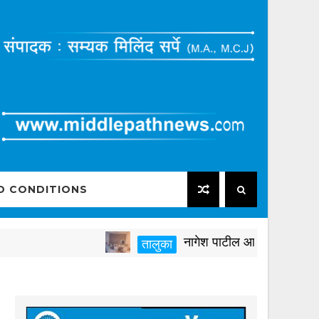
D CONDITIONS
नागेश पाटील आष्टीकरांनी पक्षविरुद्ध 
तालुका