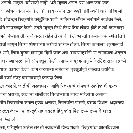
साठी असतो, माणूस धर्मासाठी नाही, असे म्हणत असतं. पण आज जगभरात
क्षा अधिक वेदनामय केलं की काय असं वाटावं अशी परिस्थिती आहे. परिणामी
ओळखून स्त्रियांचे कौटुंबिक आणि व्यक्तिगत जीवन सर्वांगाने स्वतंत्र केले.
याने सोडवणूक केली. स्त्री म्हणून जिथे जिथे तिचे शोषण होते ते सर्व कालबाह्य
 अंगी येण्यासाठी जे जे करता येईल ते त्यांनी केले. भारतीय समाज व्यवस्थेत तिचे
ी म्हणून तिच्या शोषणाच्या संधीही अधिक होत्या. तिच्या कामाला, श्रमालाही
ोत असे, तिला दुय्यम वागणूक दिली जात असे. बाबासाहेबांनी या सगळ्याच क्षेत्रात
रांच्या प्रश्नांची सोडवणूक केली. त्यांच्याच प्रयत्नामुळे ब्रिटिश सरकारमध्ये
ण्याचा कायदा केला. काम करणाऱ्या महिलांना प्रसुतीपूर्व काळात ठराविक
ीची रजा’ मंजूर करण्याचाही कायदा केला.
ळ शोधून काढले. जातीची जडणघडण आणि स्त्रियांचे शोषण हे एकमेकांशी पूरक
िलांना असावा, स्वत:चा जोडीदार निवडण्याचा हक्क महिलांना असावा,
स्त्रियांना समान हक्क असावा, स्त्रियांना पोटगी, दत्तक विधान, अज्ञानत्व
 केल्या. या तरतुदीसह नंतर हे हिंदू कोड बिल टप्प्याटप्प्याने भारत
्षण मिळालं.
्षमता, परिपूर्णता असेल तर ती स्वावलंबी होऊ शकते. स्त्रियांचा आत्मविश्वास