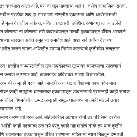
र नंतर करण्यात आला आहे, पण तो खूप महत्वाचा आहे.) . तसेच सामाजिक समता,
 यामधील प्रत्येक शब्द हा भारताच्या राष्ट्रीय एकात्मता आणि अखंडतेसाठी
े मूल्य देशातील सर्वहरा, वंचित, कष्टकरी, उपेक्षित, अभावग्रस्त, नाडलेले,
गत कोणत्या ना कोणत्या तरी व्यवस्थेपासून मानवी हक्कापासून वंचित असलेले.
च्या सारख्या सर्वच समुहांचा समावेश आहे. अशा सर्व वर्गांना देशाच्या
ी भारीत करुन समता अधिष्टीत समाज निर्माण करण्याचे कृतीशील तत्वज्ञान
 भारतीय राज्यघटनेतील मूळ मापदंडाच्या मूल्यावर चालण्याचा सातत्यानं
स करावा लागणार आहे. बाबासाहेब आंबेडकर यांच्या विचारातील,
 करण्याची अजूनही गरज आहे. आजही अशा घटना देशाच्या काणाकोपऱ्यात
ाचबरोबर काही समूहांना घटनात्मक हक्कापासून डावलण्याचे प्रयत्नही काही समाज
मनामनातील विषमतेची जळमटं अजूनही समूळ घालवण्यास काही मंडळी तयार
ी लागणार आहे.
र्माण करण्याची गरज आहे. महिलांवरील अत्याचारांची तर परिसिमा दररोज
म’ही काही महत्वाचा ठरु नये परंतु काही महाभागांचं डोकं तर याच दृष्टीनं
ि घटनात्मक हक्कापासून वंचित राहणाऱ्या महिलांना न्याय मिळवून देण्याची