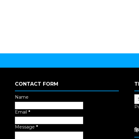
CONTACT FORM
T
Name
P
Email
*
Tr
Message
*
हि