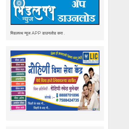
मिडलपथ न्यूज APP डाउनलोड करा .