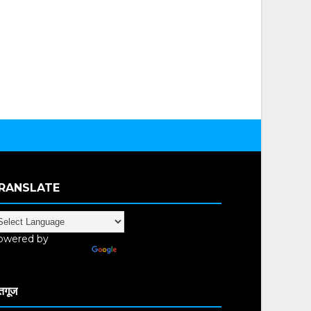
RANSLATE
owered by
anslate
तगूज