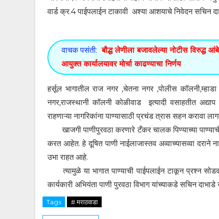
वार्ड क्र.4 पाईपलाईन टाकावी अश्या आशयाचे निवेदन सचिन दाभाड
वाचक पसंती:
बौद्ध लेणीला बजावलेल्या नोटीस विरुद्ध आं
आयुक्त कार्यालयावर मोर्चा काढण्याचा निर्णय
हर्सूल भागातील राज नगर ,चेतना नगर ,पोलीस कॉलनी,म्हाड
नगर,राजस्थानी कॉलनी कोळीवाड इत्यादी वसाहतीत अद्याप पर्
राहणाऱ्या नागरिकांना पाण्यासाठी प्रचंड त्रास सहन करावा ला
खाजगी पाणीपुरवठा करणारे टँकर चालक पिण्याच्या पाण्याची कुठ
करत आहेत. हे दूषित पाणी नाईलाजास्तव अव्वाच्यासव्वा दराने ना
उभा राहत आहे.
त्यामुळे या भागात पाण्याची पाईपलाईन टाकून प्रश्न सोडव
कार्यकारी अभियंता पाणी पुरवठा विभाग यांच्याकडे सचिन दाभाडे य
Tags
# मराठवाडा