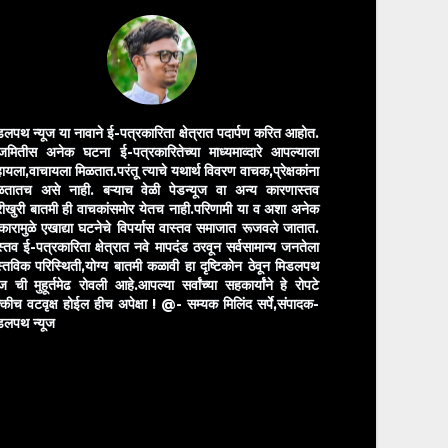
डलपथ न्यूज या नावाने ई-पत्रकारिता क्षेत्रात पदार्पण करित आहोत.
मितीस अनेक घटना ई-पत्रकारितेच्या माध्यमाव्दारे आपल्याला
ायला,वाचायला मिळतात.परंतू त्याचे यथार्थ विवरण वाचक,प्रेक्षकांना
ळतातच असे नाही. बऱ्याच वेळी पेडन्यूज वा अन्य कारणास्तव
ीखुरी बातमी ही वाचकांसमोर येतच नाही.परिणामी या व अशा अनेक
रकारामुळे एखाद्या घटनेचे विपर्यास वास्तव समाजात रूजवले जातात.
स्तव ई-पत्रकारिता क्षेत्रात नवे मापदंड ठरवून सर्वसामान्य जनतेला
स्तविक परिस्थिती,योग्य बातमी कळावी हा दृष्टिकोन ठेवून मिडलपथ
ुज ची मुहूर्तमेढ रोवली आहे.आपल्या सर्वांच्या सहकार्यांने हे रोपटे
्कीच वटवृक्ष होईल हीच अपेक्षा !
@- सम्यक मिलिंद सर्पे,संपादक-
डलपथ न्यूज