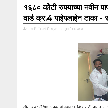
१६८० कोटी रुपयाच्या नवीन पाणी
वार्ड क्र.4 पाईपलाईन टाका - 
सम्यक मिलिंद सर्पे
5 years ago
मराठवाडा,
औरंगाबाद : औरंगाबाद शहराची तहान भागविण्यासाठी शासन अनुदा