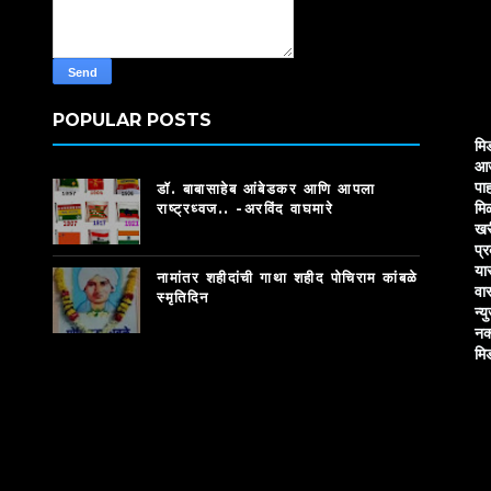
POPULAR POSTS
मि
आज
पाह
डॉ. बाबासाहेब आंबेडकर आणि आपला
मि
राष्ट्रध्वज.. -अरविंद वाघमारे
खर
प्
या
नामांतर शहीदांची गाथा शहीद पोचिराम कांबळे
वा
स्मृतिदिन
न्य
नक
मि