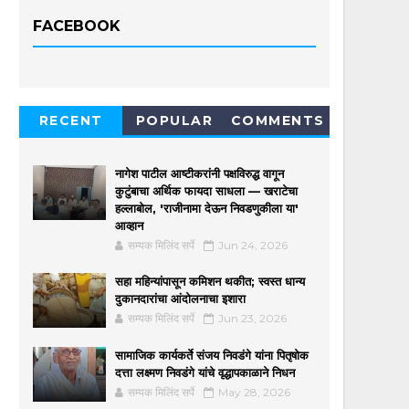
FACEBOOK
RECENT
POPULAR
COMMENTS
नागेश पाटील आष्टीकरांनी पक्षविरुद्ध वागून
कुटुंबाचा अर्थिक फायदा साधला — खराटेचा
हल्लाबोल, 'राजीनामा देऊन निवडणुकीला या'
आव्हान
सम्यक मिलिंद सर्पे
Jun 24, 2026
सहा महिन्यांपासून कमिशन थकीत; स्वस्त धान्य
दुकानदारांचा आंदोलनाचा इशारा
सम्यक मिलिंद सर्पे
Jun 23, 2026
सामाजिक कार्यकर्ते संजय निवडंगे यांना पितृषोक
दत्ता लक्ष्मण निवडंगे यांचे वृद्धापकाळाने निधन
सम्यक मिलिंद सर्पे
May 28, 2026