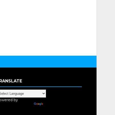
RANSLATE
owered by
anslate