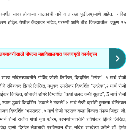
या स्पर्धेत सादर होणाऱ्या नाटकांची नावे व तारखा पुढीलप्रमाणे आहेत. नांदेड
रण होईल. येथील केंद्रावर नांदेड, परभणी आणि बीड जिल्ह्यातील एकूण १५
ंमलबजावणीसाठी पीपल्स महाविद्यालयात जनजागृती कार्यक्रम
ा नांदेडच्यावतीने गोविंद जोशी लिखित, दिग्दर्शित “स्पेस”, १ मार्च रोजी
ीने रविशंकर झिंगरे लिखित, मधुकर उमरीकर दिग्दर्शित “उद्रेक”,२ मार्च रोजी
ईकर लिखित, सोनाली डोंगरे दिग्दर्शित “कधी उलट कधी सुलट”, 3 मार्च रोजी
त, श्याम डुकरे दिग्दर्शित ”टकले रे टकले” ४ मार्च रोजी क्रांती हुतात्मा चॅरिटेबल
ाजन दिग्दर्शित “भयरात्र”, ५ मार्च रोजी नटराज कला विकास मंडळ जिंतूर, जी.
 मार्च रोजी राजीव गांधी युवा फोरम, परभणीच्यावतीने रविशंकर झिंगरे लिखित,
वज्ञ दासो दिगंबर सेवाभावी प्रतिष्ठान बीड, नांदेड शाखेच्या वतीने डॉ. हेमंत