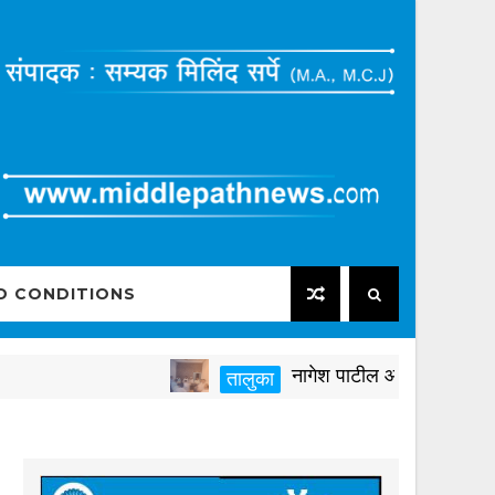
D CONDITIONS
नागेश पाटील आष्टीकरांनी पक्षविरुद्
तालुका