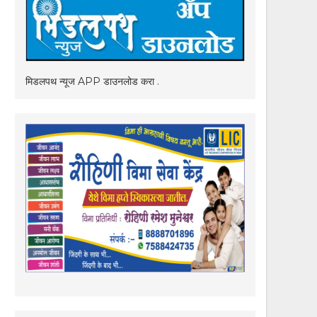
मिडलपथ न्यूज APP डाउनलोड करा .