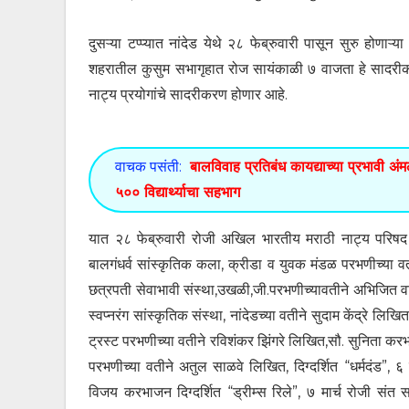
दुसऱ्या टप्प्यात नांदेड येथे २८ फेब्रुवारी पासून सुरु होणाऱ्
शहरातील कुसुम सभागृहात रोज सायंकाळी ७ वाजता हे सादरीक
नाट्य प्रयोगांचे सादरीकरण होणार आहे.
वाचक पसंती:
बालविवाह प्रतिबंध कायद्याच्या प्रभावी अ
५०० विद्यार्थ्याचा सहभाग
यात २८ फेब्रुवारी रोजी अखिल भारतीय मराठी नाट्य परिषद शाख
बालगंधर्व सांस्कृतिक कला, क्रीडा व युवक मंडळ परभणीच्या वत
छत्रपती सेवाभावी संस्था,उखळी,जी.परभणीच्यावतीने अभिजित वा
स्वप्नरंग सांस्कृतिक संस्था, नांदेडच्या वतीने सुदाम केंद्रे लिखि
ट्रस्ट परभणीच्या वतीने रविशंकर झिंगरे लिखित,सौ. सुनिता करभ
परभणीच्या वतीने अतुल साळवे लिखित, दिग्दर्शित “धर्मदंड”, ६
विजय करभाजन दिग्दर्शित “ड्रीम्स रिले”, ७ मार्च रोजी संत सर्