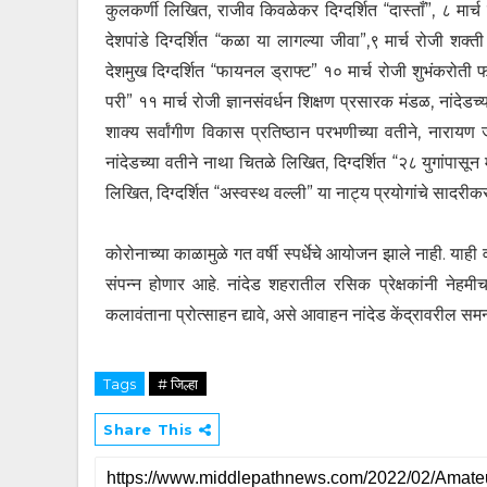
कुलकर्णी लिखित, राजीव किवळेकर दिग्दर्शित “दास्ताँ”, ८ मार्च
देशपांडे दिग्दर्शित “कळा या लागल्या जीवा”,९ मार्च रोजी शक्ती
देशमुख दिग्दर्शित “फायनल ड्राफ्ट” १० मार्च रोजी शुभंकरोती 
परी” ११ मार्च रोजी ज्ञानसंवर्धन शिक्षण प्रसारक मंडळ, नांदेड
शाक्य सर्वांगीण विकास प्रतिष्ठान परभणीच्या वतीने, नारायण 
नांदेडच्या वतीने नाथा चितळे लिखित, दिग्दर्शित “२८ युगांपासू
लिखित, दिग्दर्शित “अस्वस्थ वल्ली” या नाट्य प्रयोगांचे सादर
कोरोनाच्या काळामुळे गत वर्षी स्पर्धेचे आयोजन झाले नाही. याही 
संपन्न होणार आहे. नांदेड शहरातील रसिक प्रेक्षकांनी नेहमी
कलावंताना प्रोत्साहन द्यावे, असे आवाहन नांदेड केंद्रावरील स
Tags
# जिल्हा
Share This