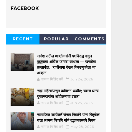
FACEBOOK
RECENT
POPULAR
COMMENTS
नागेश पाटील आष्टीकरांनी पक्षविरुद्ध वागून
कुटुंबाचा अर्थिक फायदा साधला — खराटेचा
हल्लाबोल, 'राजीनामा देऊन निवडणुकीला या'
आव्हान
सम्यक मिलिंद सर्पे
Jun 24, 2026
सहा महिन्यांपासून कमिशन थकीत; स्वस्त धान्य
दुकानदारांचा आंदोलनाचा इशारा
सम्यक मिलिंद सर्पे
Jun 23, 2026
सामाजिक कार्यकर्ते संजय निवडंगे यांना पितृषोक
दत्ता लक्ष्मण निवडंगे यांचे वृद्धापकाळाने निधन
सम्यक मिलिंद सर्पे
May 28, 2026