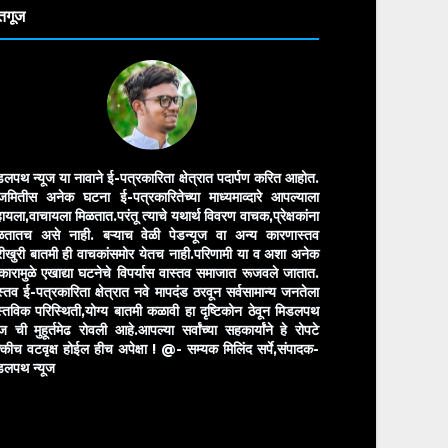
तगूज
डलपथ न्यूज या नावाने ई-पत्रकारिता क्षेत्रात पदार्पण करित आहोत.
मितीस अनेक घटना ई-पत्रकारितेच्या माध्यमाव्दारे आपल्याला
ायला,वाचायला मिळतात.परंतू त्याचे यथार्थ विवरण वाचक,प्रेक्षकांना
ळतातच असे नाही. बऱ्याच वेळी पेडन्यूज वा अन्य कारणास्तव
ीखुरी बातमी ही वाचकांसमोर येतच नाही.परिणामी या व अशा अनेक
रकारामुळे एखाद्या घटनेचे विपर्यास वास्तव समाजात रूजवले जातात.
स्तव ई-पत्रकारिता क्षेत्रात नवे मापदंड ठरवून सर्वसामान्य जनतेला
स्तविक परिस्थिती,योग्य बातमी कळावी हा दृष्टिकोन ठेवून मिडलपथ
ुज ची मुहूर्तमेढ रोवली आहे.आपल्या सर्वांच्या सहकार्यांने हे रोपटे
्कीच वटवृक्ष होईल हीच अपेक्षा !
@- सम्यक मिलिंद सर्पे,संपादक-
डलपथ न्यूज