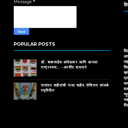
Message
*
हि
POPULAR POSTS
मि
आज
पाह
डॉ. बाबासाहेब आंबेडकर आणि आपला
मि
राष्ट्रध्वज.. -अरविंद वाघमारे
खर
प्
या
नामांतर शहीदांची गाथा शहीद पोचिराम कांबळे
वा
स्मृतिदिन
न्य
नक
मि