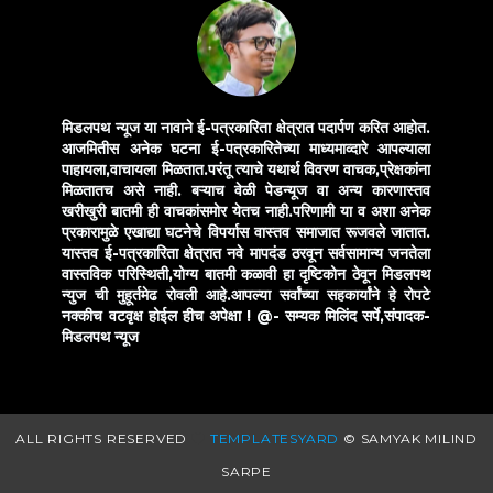
मिडलपथ न्यूज या नावाने ई-पत्रकारिता क्षेत्रात पदार्पण करित आहोत.
आजमितीस अनेक घटना ई-पत्रकारितेच्या माध्यमाव्दारे आपल्याला
पाहायला,वाचायला मिळतात.परंतू त्याचे यथार्थ विवरण वाचक,प्रेक्षकांना
मिळतातच असे नाही. बऱ्याच वेळी पेडन्यूज वा अन्य कारणास्तव
खरीखुरी बातमी ही वाचकांसमोर येतच नाही.परिणामी या व अशा अनेक
प्रकारामुळे एखाद्या घटनेचे विपर्यास वास्तव समाजात रूजवले जातात.
यास्तव ई-पत्रकारिता क्षेत्रात नवे मापदंड ठरवून सर्वसामान्य जनतेला
वास्तविक परिस्थिती,योग्य बातमी कळावी हा दृष्टिकोन ठेवून मिडलपथ
न्युज ची मुहूर्तमेढ रोवली आहे.आपल्या सर्वांच्या सहकार्यांने हे रोपटे
नक्कीच वटवृक्ष होईल हीच अपेक्षा !
@- सम्यक मिलिंद सर्पे,संपादक-
मिडलपथ न्यूज
ALL RIGHTS RESERVED
TEMPLATESYARD
© SAMYAK MILIND
SARPE