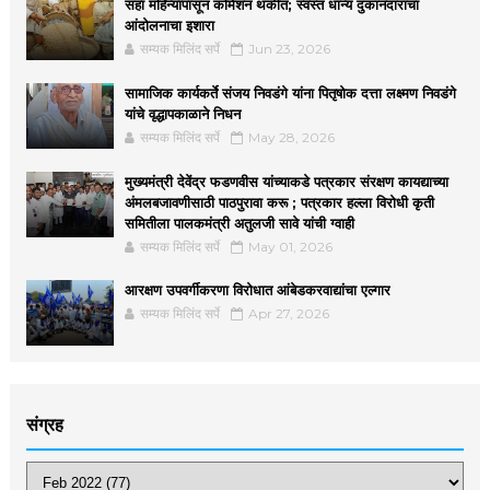
सहा महिन्यांपासून कमिशन थकीत; स्वस्त धान्य दुकानदारांचा
आंदोलनाचा इशारा
सम्यक मिलिंद सर्पे
Jun 23, 2026
सामाजिक कार्यकर्ते संजय निवडंगे यांना पितृषोक दत्ता लक्ष्मण निवडंगे
यांचे वृद्धापकाळाने निधन
सम्यक मिलिंद सर्पे
May 28, 2026
मुख्यमंत्री देवेंद्र फडणवीस यांच्याकडे पत्रकार संरक्षण कायद्याच्या
अंमलबजावणीसाठी पाठपुरावा करू ; पत्रकार हल्ला विरोधी कृती
समितीला पालकमंत्री अतुलजी सावे यांची ग्वाही
सम्यक मिलिंद सर्पे
May 01, 2026
आरक्षण उपवर्गीकरणा विरोधात आंबेडकरवाद्यांचा एल्गार
सम्यक मिलिंद सर्पे
Apr 27, 2026
संग्रह