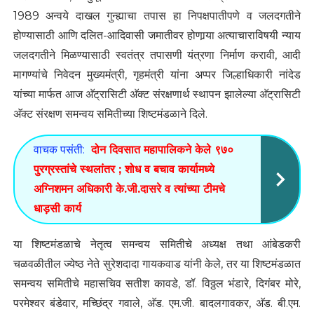
1989 अन्वये दाखल गुन्ह्याचा तपास हा निपक्षपातीपणे व जलदगतीने
होण्यासाठी आणि दलित-आदिवासी जमातीवर होणार्‍या अत्याचाराविषयी न्याय
जलदगतीने मिळण्यासाठी स्वतंत्र तपासणी यंत्रणा निर्माण करावी, आदी
मागण्यांचे निवेदन मुख्यमंत्री, गृहमंत्री यांना अप्पर जिल्हाधिकारी नांदेड
यांच्या मार्फत आज अ‍ॅट्रासिटी अ‍ॅक्ट संरक्षणार्थ स्थापन झालेल्या अ‍ॅट्रासिटी
अ‍ॅक्ट संरक्षण समन्वय समितीच्या शिष्टमंडळाने दिले.
वाचक पसंती:
दोन दिवसात महापालिकने केले ९७०
पुरग्रस्तांचे स्थलांतर ; शोध व बचाव कार्यामध्ये
अग्निशमन अधिकारी के.जी.दासरे व त्यांच्या टीमचे
धाड़सी कार्य
या शिष्टमंडळाचे नेतृत्व समन्वय समितीचे अध्यक्ष तथा आंबेडकरी
चळवळीतील ज्येष्ठ नेते सुरेशदादा गायकवाड यांनी केले, तर या शिष्टमंडळात
समन्वय समितीचे महासचिव सतीश कावडे, डॉ. विठ्ठल भंडारे, दिगंबर मोरे,
परमेश्वर बंडेवार, मच्छिंद्र गवाले, अ‍ॅड. एम.जी. बादलगावकर, अ‍ॅड. बी.एम.