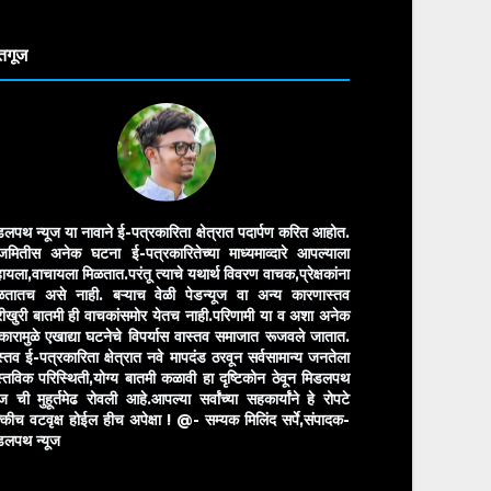
anslate
तगूज
डलपथ न्यूज या नावाने ई-पत्रकारिता क्षेत्रात पदार्पण करित आहोत.
मितीस अनेक घटना ई-पत्रकारितेच्या माध्यमाव्दारे आपल्याला
ायला,वाचायला मिळतात.परंतू त्याचे यथार्थ विवरण वाचक,प्रेक्षकांना
ळतातच असे नाही. बऱ्याच वेळी पेडन्यूज वा अन्य कारणास्तव
ीखुरी बातमी ही वाचकांसमोर येतच नाही.परिणामी या व अशा अनेक
रकारामुळे एखाद्या घटनेचे विपर्यास वास्तव समाजात रूजवले जातात.
स्तव ई-पत्रकारिता क्षेत्रात नवे मापदंड ठरवून सर्वसामान्य जनतेला
स्तविक परिस्थिती,योग्य बातमी कळावी हा दृष्टिकोन ठेवून मिडलपथ
ुज ची मुहूर्तमेढ रोवली आहे.आपल्या सर्वांच्या सहकार्यांने हे रोपटे
्कीच वटवृक्ष होईल हीच अपेक्षा !
@- सम्यक मिलिंद सर्पे,संपादक-
डलपथ न्यूज