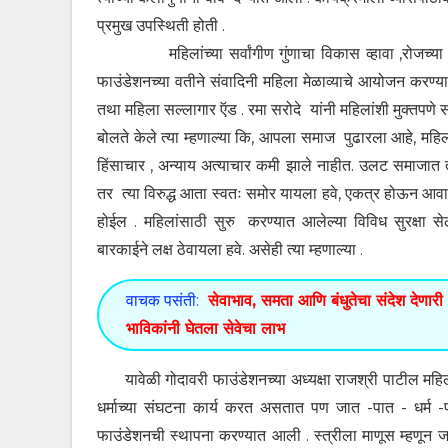
प्रमुख उपस्थिती होती .
महिलांच्या सर्वांगीण गुंणाचा विकास व्हावा ,रोजच्या धक
फाउंडेशनच्या वतीने संवादिनी महिला मेळाव्याचे आयोजन करण्या
तथा महिला सल्लागार ऍड . रमा सरोदे यांनी महिलांशी मुक्तपणे स
बोलते केले त्या म्हणाल्या कि, आपला समाज पुढारला आहे, महिल
हिंसाचार , अन्याय अत्याचार कमी झाले नाहीत. उलट समाजात त्य
तर त्या विरुद्ध आता स्वतः समोर यायला हवे, एकत्र होऊन आव
होईल . महिलांसाठी सुरु करण्यात आलेल्या विविध सुरक्षा 
बारकाईने लक्ष ठेवायला हवे. असेही त्या म्हणाल्या .
वाचक पसंती:
सेवाभाव, समता आणि बंधुतेचा संदेश देणारी ‘
भाविकांनी घेतला सेवेचा लाभ
यावेळी गोदावरी फाउंडेशनच्या अध्यक्षा राजश्री पाटील महिलां
धर्माच्या संघटना कार्य करत असतात पण जात -पात - धर्म
फाउंडेशनची स्थापना करण्यात आली . स्त्रीला माणूस म्हणून जा