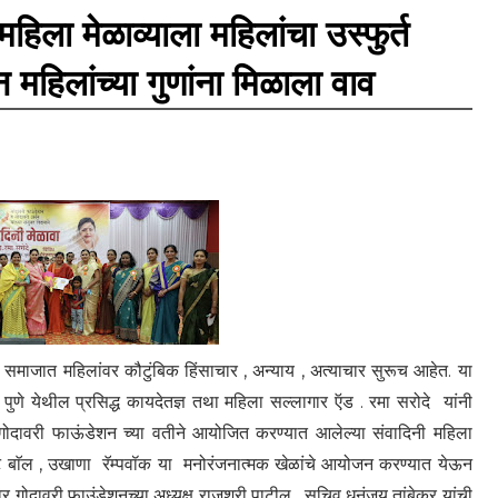
हिला मेळाव्याला महिलांचा उस्फुर्त
 महिलांच्या गुणांना मिळाला वाव
 समाजात महिलांवर कौटुंबिक हिंसाचार , अन्याय , अत्याचार सुरूच आहेत. या
ुणे येथील प्रसिद्ध कायदेतज्ञ तथा महिला सल्लागार ऍड . रमा सरोदे यांनी
 . गोदावरी फाऊंडेशन च्या वतीने आयोजित करण्यात आलेल्या संवादिनी महिला
केट बाॅल , उखाणा रॅम्पवॉक या मनोरंजनात्मक खेळांचे आयोजन करण्यात येऊन
ावर गोदावरी फाउंडेशनच्या अध्यक्ष राजश्री पाटील , सचिव धनंजय तांबेकर यांची