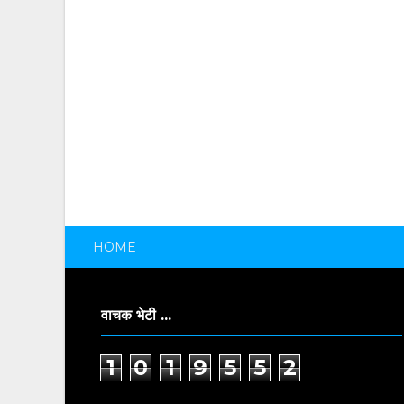
HOME
वाचक भेटी ...
1
0
1
9
5
5
2