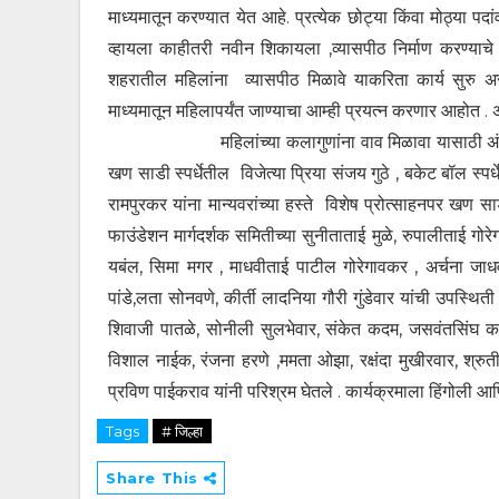
माध्यमातून करण्यात येत आहे. प्रत्येक छोट्या किंवा मोठ्या प
व्हायला काहीतरी नवीन शिकायला ,व्यासपीठ निर्माण करण्याचे
शहरातील महिलांना व्यासपीठ मिळावे याकरिता कार्य सुरु असू
माध्यमातून महिलापर्यंत जाण्याचा आम्ही प्रयत्न करणार आहोत . अस
महिलांच्या कलागुणांना वाव मिळावा यासाठी अंताक्षरी, 
खण साडी स्पर्धेतील विजेत्या प्रिया संजय गुठे , बकेट बॉल स्पर्
रामपुरकर यांना मान्यवरांच्या हस्ते विशेष प्रोत्साहनपर खण 
फाउंडेशन मार्गदर्शक समितीच्या सुनीताताई मुळे, रुपालीताई ग
यबंल, सिमा मगर , माधवीताई पाटील गोरेगावकर , अर्चना जाधव 
पांडे,लता सोनवणे, कीर्ती लादनिया गौरी गुंडेवार यांची उपस्थि
शिवाजी पातळे, सोनीली सुलभेवार, संकेत कदम, जसवंतसिंघ करब
विशाल नाईक, रंजना हरणे ,ममता ओझा, रक्षंदा मुखीरवार, श्रुती
प्रविण पाईकराव यांनी परिश्रम घेतले . कार्यक्रमाला हिंगोली आण
Tags
# जिल्हा
Share This