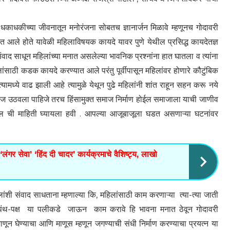
ाधकीच्या जीवनातून मनोरंजना सोबतच ज्ञानार्जन मिळावे म्हणूनच गोदावरी
त आले होते यावेळी महिलाविषयक कायदे यावर पुणे येथील प्रसिद्ध कायदेतज्ञ
ंवाद साधून महिलांच्या मनात असलेल्या भावनिक प्रश्नांना हात घातला व त्यांना
ांसाठी कडक कायदे करण्यात आले परंतु पूर्वीपासून महिलांवर होणारे कौटुंबिक
ामध्ये वाढ झाली आहे त्यामुळे येथून पुढे महिलांनी शांत राहून सहन करू नये
ाज उठवला पाहिजे तरच हिंसामुक्त समाज निर्माण होईल समाजाला याची जाणीव
सेल ची माहिती घ्यायला हवी . आपल्या आजूबाजूला घडत असणाऱ्या घटनांवर
लंगर सेवा’ ‘हिंद दी चादर’ कार्यक्रमाचे वैशिष्ट्य, लाखो
शी संवाद साधताना म्हणाल्या कि, महिलांसाठी काम करणाऱ्या त्या-त्या जाती
 -पंथ-पक्ष या पलीकडे जाऊन काम करावे हि भावना मनात ठेवून गोदावरी
णून घेण्याचा आणि माणूस म्हणून जगण्याची संधी निर्माण करण्याचा प्रयत्न या