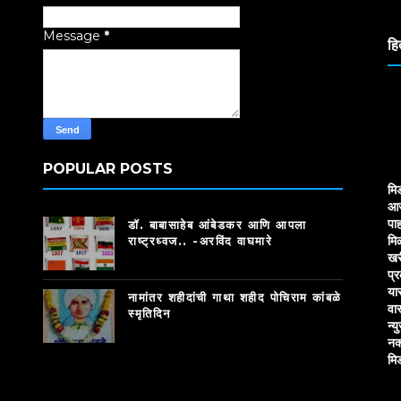
Tr
Message
*
हि
POPULAR POSTS
मि
आज
पाह
डॉ. बाबासाहेब आंबेडकर आणि आपला
मि
राष्ट्रध्वज.. -अरविंद वाघमारे
खर
प्
या
नामांतर शहीदांची गाथा शहीद पोचिराम कांबळे
वा
स्मृतिदिन
न्य
नक
मि