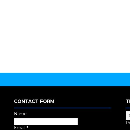
CONTACT FORM
T
Name
P
Email
*