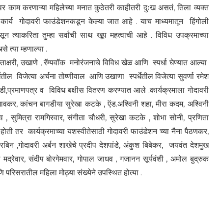
दांवर काम करणाऱ्या महिलेच्या मनात कुठेतरी काहीतरी दुःख असतं, तिला व्यक्त
 कार्य गोदावरी फाउंडेशनकडून केल्या जात आहे . याच माध्यमातून हिंगोली
न त्याकरिता तुम्हा सर्वांची साथ खूप महत्वाची आहे . विविध उपक्रमाच्या
े त्या म्हणाल्या .
उखाणे , रॅम्पवॉक मनोरंजनाचे विविध खेळ आणि स्पर्धा घेण्यात आल्या
धेतील विजेत्या अर्चना तोष्णीवाल आणि उखाणा स्पर्धेतील विजेत्या सुवर्णा रमेश
साडी,प्रमाणपत्र व विविध बक्षीस वितरण करण्यात आले .कार्यक्रमाला गोदावरी
ोरेगावकर, कांचन बागडीया सुरेखा कटके , ऍड.अश्विनी शहा, मीरा कदम, अश्विनी
, सुमित्रा रामगिरवार, संगीता चौधरी, सुरेखा कटके , शोभा सोनी, प्रणिता
ती होती तर कार्यक्रमाच्या यशस्वीतेसाठी गोदावरी फाउंडेशन च्या नैना पैठणकर,
िन ,गोदावरी अर्बन शाखेचे प्रदीप देशपांडे, अंकुश बिबेकर, जयवंत देशमुख
 मद्रेवार, संदीप बोरगेमवार, गोपाल जाधव , गजानन सूर्यवंशी , अमोल बुद्रुक
ि परिसरातील महिला मोठ्या संख्येने उपस्थित होत्या .