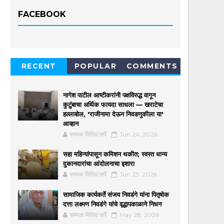
FACEBOOK
RECENT
POPULAR
COMMENTS
नागेश पाटील आष्टीकरांनी पक्षविरुद्ध वागून
कुटुंबाचा अर्थिक फायदा साधला — खराटेचा
हल्लाबोल, 'राजीनामा देऊन निवडणुकीला या'
आव्हान
सम्यक मिलिंद सर्पे
Jun 24, 2026
सहा महिन्यांपासून कमिशन थकीत; स्वस्त धान्य
दुकानदारांचा आंदोलनाचा इशारा
सम्यक मिलिंद सर्पे
Jun 23, 2026
सामाजिक कार्यकर्ते संजय निवडंगे यांना पितृषोक
दत्ता लक्ष्मण निवडंगे यांचे वृद्धापकाळाने निधन
सम्यक मिलिंद सर्पे
May 28, 2026