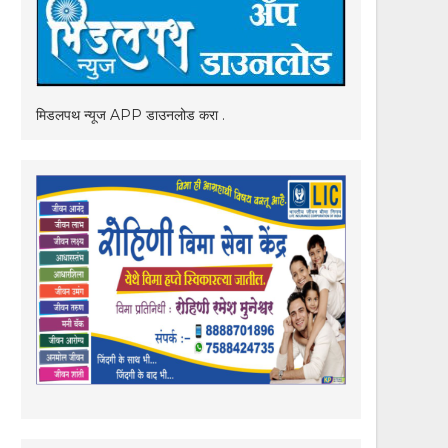
मिडलपथ न्यूज APP डाउनलोड करा .