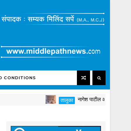
D CONDITIONS
नागेश पाटील आष्टीकरांनी पक्षविरुद्
तालुका