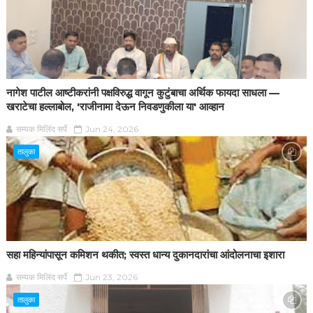
नागेश पाटील आष्टीकरांनी पक्षविरुद्ध वागून कुटुंबाचा अर्थिक फायदा साधला —
खराटेचा हल्लाबोल, 'राजीनामा देऊन निवडणुकीला या' आव्हान
सम्यक मिलिंद सर्पे
Jun 24, 2026
तालुका
सहा महिन्यांपासून कमिशन थकीत; स्वस्त धान्य दुकानदारांचा आंदोलनाचा इशारा
सम्यक मिलिंद सर्पे
Jun 23, 2026
तालुका