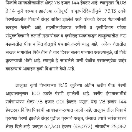
पिकांचे लागवडीखालील क्षेत्र 78 हजार 144 हेक्टर आहे. त्यानुसार दि.08
ते 14 जुलै दरम्यान झालेल्या अतिवृष्टी व पूरपरिस्थितीमुळे 79.13 टक्के
पेरणीखालील पिकांचे क्षेत्र बाधित झालेले आहे. शेकडो हेक्टर शेतजमीनही
खरडून गेलेली आहे. तहसील,पंचायत समिती व कृषीविभाग यांच्या
संयुक्तविद्यमाने तलाठी,ग्रामसेवक व कृषीसहाय्यकांकडून तालुक्यातील नऊ
मंडळातील पीक बाधित क्षेत्रांचे पंचनामे करणे चालू आहे. अनेक शेतातील
सखल भागातील पिके तीन ते चार दिवस सलग पाण्यात असल्यामुळे, ती पिके
कुजण्याची भीती आहे. त्यामुळे हे साचलेले पाणी वेळीच प्रयत्नपूर्वक बाहेर
काढण्याचे आवाहन कृषी विभागाने केले आहे.
तालुका कृषी विभागाच्या दि.15 जुलैच्या अंतीम खरीप पीक पेरणी
अहवालानुसार 100 टक्के पेरणी झालेली आहे. खरीप हंगामासाठीचे
सर्वसाधारण क्षेत्र 78 हजार 001 हेक्टर असून, यंदा 78 हजार 144
हेक्टरवर विविध पिकांची लागवड करण्यात आली आहे. तालुक्यातील पिकांचे
प्रत्यक्ष पेरणी झालेले क्षेत्र पुढील प्रमाणे असून, कंसात त्याचे सर्वसाधारण
क्षेत्र दिले आहे. कापूस 42,340 हेक्टर (48,072), सोयाबीन 25,062