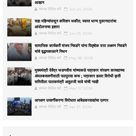
आव्हान
सम्यक मिलिंद सर्पे
Jun 24, 2026
सहा महिन्यांपासून कमिशन थकीत; स्वस्त धान्य दुकानदारांचा
आंदोलनाचा इशारा
सम्यक मिलिंद सर्पे
Jun 23, 2026
सामाजिक कार्यकर्ते संजय निवडंगे यांना पितृषोक दत्ता लक्ष्मण निवडंगे
यांचे वृद्धापकाळाने निधन
सम्यक मिलिंद सर्पे
May 28, 2026
मुख्यमंत्री देवेंद्र फडणवीस यांच्याकडे पत्रकार संरक्षण कायद्याच्या
अंमलबजावणीसाठी पाठपुरावा करू ; पत्रकार हल्ला विरोधी कृती
समितीला पालकमंत्री अतुलजी सावे यांची ग्वाही
सम्यक मिलिंद सर्पे
May 01, 2026
आरक्षण उपवर्गीकरणा विरोधात आंबेडकरवाद्यांचा एल्गार
सम्यक मिलिंद सर्पे
Apr 27, 2026