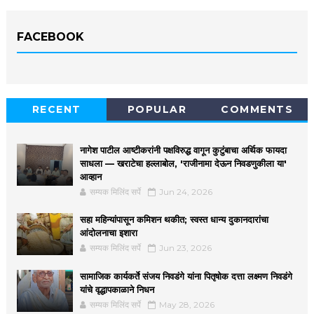
FACEBOOK
RECENT
POPULAR
COMMENTS
नागेश पाटील आष्टीकरांनी पक्षविरुद्ध वागून कुटुंबाचा अर्थिक फायदा
साधला — खराटेचा हल्लाबोल, 'राजीनामा देऊन निवडणुकीला या'
आव्हान
सम्यक मिलिंद सर्पे
Jun 24, 2026
सहा महिन्यांपासून कमिशन थकीत; स्वस्त धान्य दुकानदारांचा
आंदोलनाचा इशारा
सम्यक मिलिंद सर्पे
Jun 23, 2026
सामाजिक कार्यकर्ते संजय निवडंगे यांना पितृषोक दत्ता लक्ष्मण निवडंगे
यांचे वृद्धापकाळाने निधन
सम्यक मिलिंद सर्पे
May 28, 2026