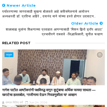
Newer Article
पर्यावरणाच्या जागरासाठी सुखना बोलावते आहे कविसंमेलनाचे आयोजन
अध्यक्षपदी डॉ. प्रतिभा अहिरे , दयानंद माने यांच्या हस्ते होणार उदघाटन..
Older Article
शाळाबाह्य मुलांना शिक्षणाच्या प्रवाहात आणण्यासाठी ‘मिशन झिरो ड्रॉप आउट’
प्रभावीपणे राबवावे -जिल्हाधिकारी, सुनील चव्हाण
RELATED POST
तालुका
नागेश पाटील आष्टीकरांनी पक्षविरुद्ध वागून कुटुंबाचा अर्थिक फायदा साधला —
खराटेचा हल्लाबोल, 'राजीनामा देऊन निवडणुकीला या' आव्हान
सम्यक मिलिंद सर्पे
Jun 24, 2026