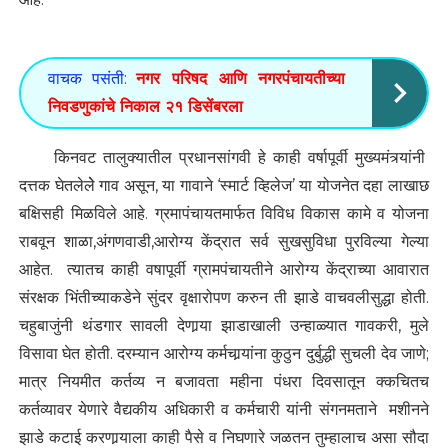
वाचक पसंती:
नगर परिषद आणि नगरपंचायतीच्या
निवडणुकांचे निकाल २१ डिसेंबरला
किनवट तालुक्यातील प्रधानसांगवी हे काही वर्षापूर्वी मुख्यमंत्र्यांनी
दत्तक घेतलेलेे गाव असून, या गावाने ‘स्मार्ट व्हिलेज’ या योजनेत दहा लाखाछ
बक्षिसही मिळविले आहे. ग्रमापंचायतमार्फत विविध विकास कामे व योजना
राबवून शाळा,अंगणवाडी,आरोग्य केंद्रात सर्व सुखसुविधा पुरविल्या गेल्या
आहेत. त्यातच काही वषापूर्वी ग्रामपंचायतीने आरोग्य केंद्राच्या आवारात
संरक्षक भिंतीच्याकडेने सुंदर वृक्षारोपण करुन ती झाडे वाचवलीसुद्धा होती.
चहुबाजुंनी थंडगार सावली देणार्‍या झाडाखाली उन्हाळ्यात गावकरी, मुले
विसावा घेत होती. दरम्यान आरोग्य कर्मचार्‍यांना कुठुन दुर्बुद्धी सुचली देव जाणे;
मात्र नियमीत कर्तव्य न बजावता महीना पंधरा दिवसातून क्कचितच
कर्तव्यावर येणारे वैद्यकीय अधिकारी व कर्मचारी यांनी संगनमताने मशीनने
झाडे कटाई करणार्‍याला काही पैसे व निघणारे जळतन तुम्हालाच असा सौदा