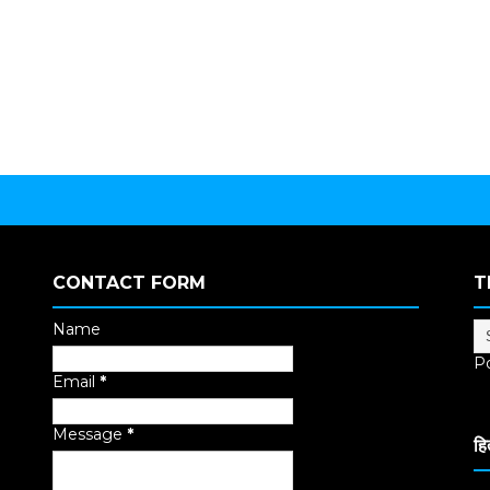
CONTACT FORM
T
Name
P
Email
*
Tr
Message
*
हि