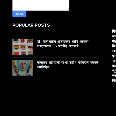
POPULAR POSTS
मि
आज
पाह
डॉ. बाबासाहेब आंबेडकर आणि आपला
मि
राष्ट्रध्वज.. -अरविंद वाघमारे
खर
प्
या
नामांतर शहीदांची गाथा शहीद पोचिराम कांबळे
वा
स्मृतिदिन
न्य
नक
मि