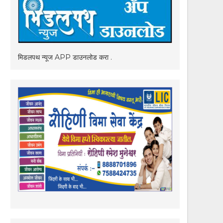
मिडलपथ न्यूज APP डाउनलोड करा .