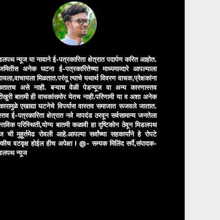
डलपथ न्यूज या नावाने ई-पत्रकारिता क्षेत्रात पदार्पण करित आहोत.
मितीस अनेक घटना ई-पत्रकारितेच्या माध्यमाव्दारे आपल्याला
ायला,वाचायला मिळतात.परंतू त्याचे यथार्थ विवरण वाचक,प्रेक्षकांना
ळतातच असे नाही. बऱ्याच वेळी पेडन्यूज वा अन्य कारणास्तव
ीखुरी बातमी ही वाचकांसमोर येतच नाही.परिणामी या व अशा अनेक
रकारामुळे एखाद्या घटनेचे विपर्यास वास्तव समाजात रूजवले जातात.
स्तव ई-पत्रकारिता क्षेत्रात नवे मापदंड ठरवून सर्वसामान्य जनतेला
स्तविक परिस्थिती,योग्य बातमी कळावी हा दृष्टिकोन ठेवून मिडलपथ
ुज ची मुहूर्तमेढ रोवली आहे.आपल्या सर्वांच्या सहकार्यांने हे रोपटे
्कीच वटवृक्ष होईल हीच अपेक्षा !
@- सम्यक मिलिंद सर्पे,संपादक-
डलपथ न्यूज