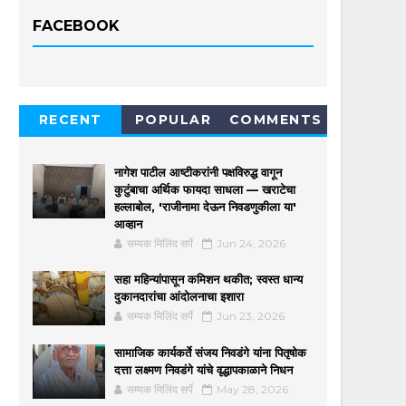
FACEBOOK
RECENT
POPULAR
COMMENTS
नागेश पाटील आष्टीकरांनी पक्षविरुद्ध वागून
कुटुंबाचा अर्थिक फायदा साधला — खराटेचा
हल्लाबोल, 'राजीनामा देऊन निवडणुकीला या'
आव्हान
सम्यक मिलिंद सर्पे
Jun 24, 2026
सहा महिन्यांपासून कमिशन थकीत; स्वस्त धान्य
दुकानदारांचा आंदोलनाचा इशारा
सम्यक मिलिंद सर्पे
Jun 23, 2026
सामाजिक कार्यकर्ते संजय निवडंगे यांना पितृषोक
दत्ता लक्ष्मण निवडंगे यांचे वृद्धापकाळाने निधन
सम्यक मिलिंद सर्पे
May 28, 2026