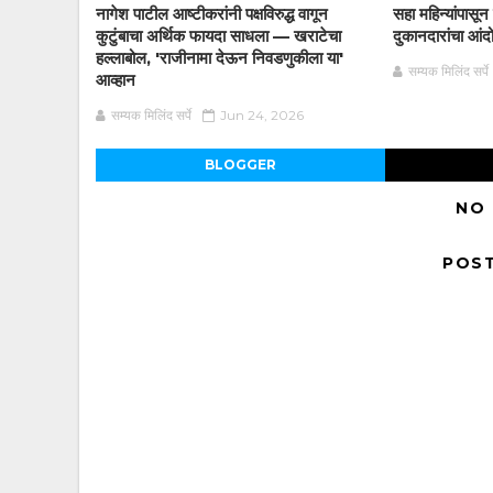
नागेश पाटील आष्टीकरांनी पक्षविरुद्ध वागून
सहा महिन्यांपासू
कुटुंबाचा अर्थिक फायदा साधला — खराटेचा
दुकानदारांचा आं
हल्लाबोल, 'राजीनामा देऊन निवडणुकीला या'
सम्यक मिलिंद सर्पे
आव्हान
सम्यक मिलिंद सर्पे
Jun 24, 2026
BLOGGER
NO
POS