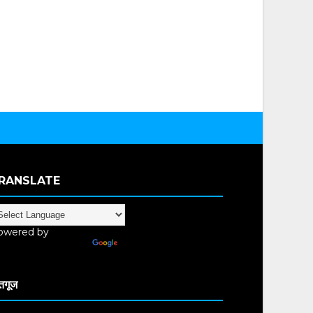
RANSLATE
owered by
anslate
तगूज