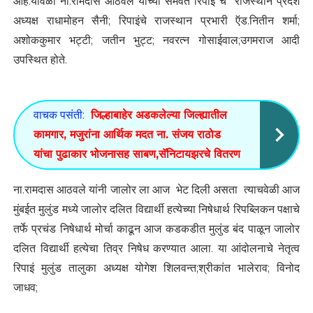
आहे.यावेळी ना.रामदास आठवले यांच्या समवेत रिपाइं चे राजस्थान प्रदेश
अध्यक्ष राधामोहन सैनी; रिपाइंचे राजस्थान प्रभारी ऍड.नितीन शर्मा;
अशोककुमार भट्टी; जतीन भुट्ट; नवरत्न गोसाईवाल;उगमराज आदी
उपस्थित होते.
वाचक पसंती:
जिल्हाबाहेर अडकलेल्या जिल्ह्यातील
कामगार, मजुरांना आर्थिक मदत ना. संजय राठोड
यांचा पुढाकार भोजनासह साबण,सॅनिटायझरचे वितरण
ना.रामदास आठवले यांनी जालोर ला आज भेट दिली असता त्याचवेळी आज
मुंबईत मुलुंड मध्ये जालोर दलित विद्यार्थी हत्येच्या निषेधार्थ रिपब्लिकन पक्षाचे
तर्फे प्रचंड निषेधार्थ मोर्चा काढून आज कडकडीत मुलुंड बंद पाळून जालोर
दलित विद्यार्थी हत्येचा तिव्र निषेध करण्यात आला. या आंदोलनाचे नेतृत्व
रिपाइं मुलुंड तालुका अध्यक्ष योगेश शिलवन्त;श्रीकांत भालेराव; विनोद
जाधव;