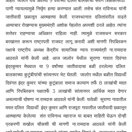
आहेत. जालोर येथे अवघ्या 9 वर्षांच्या दलित बालकाची सवर्ण शिक्षकांसाठी
पाणी प्यायल्यामुळे निर्घृण हत्या करण्यात आली. तसेच संत राविनाथ यांनी
जातीवादी छळातून आत्महत्या केली. राजस्थानात दलितांवरील वाढते
अत्याचार रोखण्यास मुख्यमंत्री अशोक गेहलोत अपयशी ठरले आहेत. त्यांना
सत्तेवर राहण्याचा अधिकार राहिला नाही. त्यामुळे राजसथन सरकार
बरखास्त करून राष्ट्रपती राजवट लागू करावी अशी मागणी रिपब्लिकन
पक्षाचे राष्ट्रीय अध्यक्ष केंद्रीय सामाजिक न्याय राज्यमंत्री ना.रामदास
आठवले यांनी केली आहे. आज जालोर येथील सुराणा गावात दिवंगत
इंद्रकुमार मेघवाल या 9 वर्षांच्या जातीवादाचा बळी ठरलेल्या दलित
बालकाच्या कुटुंबीयांची सांत्वनपर भेट घेतली. जालोर मधील बळीत विद्यार्थी
दिवंगत इंद्र कुमार यांच्या कुटूंबाला समाज कल्याण तर्फे 8 लाखांची मदत
आणि रिपब्लिकन पक्षातर्फे 3 लाखांची सांत्वनपर आर्थिक मदत देणार
असल्याची घोषणा ना.रामदास आठवले यांनी केली. यावेळी सुराणा गावातील
मयत दलित विद्यार्थी इंद्र कुमार आणि राजपूरा गावातील जातीवादी छळातून
आत्महत्या केलेल्या संत राविनाथ महाराज या बाबत माहिती घेऊन दोन्ही
प्रकरणी सखोल चौकशी ची मागणी ना.रामदास आठवले यांनी केली