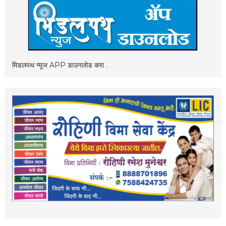
मिडलपथ न्यूज APP डाउनलोड करा .