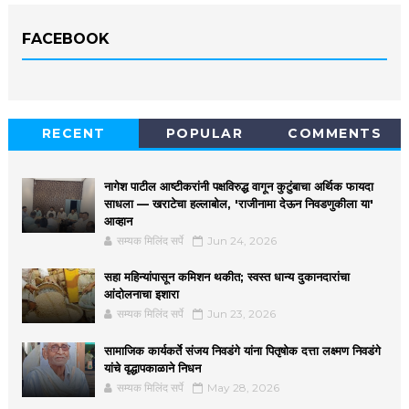
FACEBOOK
RECENT
POPULAR
COMMENTS
नागेश पाटील आष्टीकरांनी पक्षविरुद्ध वागून कुटुंबाचा अर्थिक फायदा
साधला — खराटेचा हल्लाबोल, 'राजीनामा देऊन निवडणुकीला या'
आव्हान
सम्यक मिलिंद सर्पे
Jun 24, 2026
सहा महिन्यांपासून कमिशन थकीत; स्वस्त धान्य दुकानदारांचा
आंदोलनाचा इशारा
सम्यक मिलिंद सर्पे
Jun 23, 2026
सामाजिक कार्यकर्ते संजय निवडंगे यांना पितृषोक दत्ता लक्ष्मण निवडंगे
यांचे वृद्धापकाळाने निधन
सम्यक मिलिंद सर्पे
May 28, 2026