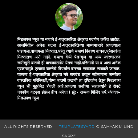
मिडलपथ न्यूज या नावाने ई-पत्रकारिता क्षेत्रात पदार्पण करित आहोत.
आजमितीस अनेक घटना ई-पत्रकारितेच्या माध्यमाव्दारे आपल्याला
पाहायला,वाचायला मिळतात.परंतू त्याचे यथार्थ विवरण वाचक,प्रेक्षकांना
मिळतातच असे नाही. बऱ्याच वेळी पेडन्यूज वा अन्य कारणास्तव
खरीखुरी बातमी ही वाचकांसमोर येतच नाही.परिणामी या व अशा अनेक
प्रकारामुळे एखाद्या घटनेचे विपर्यास वास्तव समाजात रूजवले जातात.
यास्तव ई-पत्रकारिता क्षेत्रात नवे मापदंड ठरवून सर्वसामान्य जनतेला
वास्तविक परिस्थिती,योग्य बातमी कळावी हा दृष्टिकोन ठेवून मिडलपथ
न्युज ची मुहूर्तमेढ रोवली आहे.आपल्या सर्वांच्या सहकार्यांने हे रोपटे
नक्कीच वटवृक्ष होईल हीच अपेक्षा !
@- सम्यक मिलिंद सर्पे,संपादक-
मिडलपथ न्यूज
ALL RIGHTS RESERVED
TEMPLATESYARD
© SAMYAK MILIND
SARPE