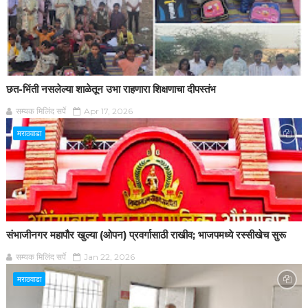
छत-भिंती नसलेल्या शाळेतून उभा राहणारा शिक्षणाचा दीपस्तंभ
सम्यक मिलिंद सर्पे
Apr 17, 2026
मराठवाडा
संभाजीनगर महापौर खुल्या (ओपन) प्रवर्गासाठी राखीव; भाजपमध्ये रस्सीखेच सुरू
सम्यक मिलिंद सर्पे
Jan 22, 2026
मराठवाडा