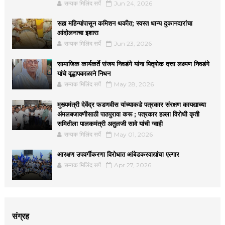
सम्यक मिलिंद सर्पे
Jun 24, 2026
सहा महिन्यांपासून कमिशन थकीत; स्वस्त धान्य दुकानदारांचा
आंदोलनाचा इशारा
सम्यक मिलिंद सर्पे
Jun 23, 2026
सामाजिक कार्यकर्ते संजय निवडंगे यांना पितृषोक दत्ता लक्ष्मण निवडंगे
यांचे वृद्धापकाळाने निधन
सम्यक मिलिंद सर्पे
May 28, 2026
मुख्यमंत्री देवेंद्र फडणवीस यांच्याकडे पत्रकार संरक्षण कायद्याच्या
अंमलबजावणीसाठी पाठपुरावा करू ; पत्रकार हल्ला विरोधी कृती
समितीला पालकमंत्री अतुलजी सावे यांची ग्वाही
सम्यक मिलिंद सर्पे
May 01, 2026
आरक्षण उपवर्गीकरणा विरोधात आंबेडकरवाद्यांचा एल्गार
सम्यक मिलिंद सर्पे
Apr 27, 2026
संग्रह