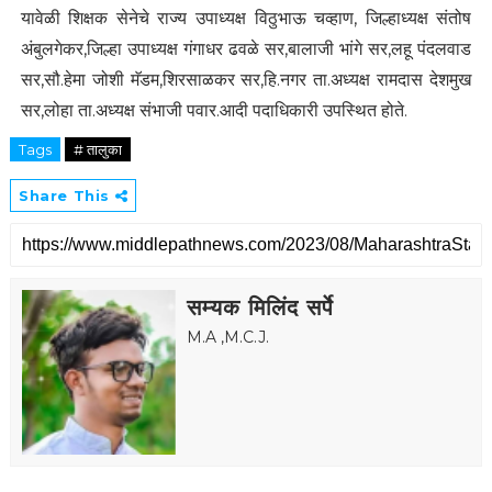
यावेळी शिक्षक सेनेचे राज्य उपाध्यक्ष विठुभाऊ चव्हाण, जिल्हाध्यक्ष संतोष
अंबुलगेकर,जिल्हा उपाध्यक्ष गंगाधर ढवळे सर,बालाजी भांगे सर,लहू पंदलवाड
सर,सौ.हेमा जोशी मॅडम,शिरसाळकर सर,हि.नगर ता.अध्यक्ष रामदास देशमुख
सर,लोहा ता.अध्यक्ष संभाजी पवार.आदी पदाधिकारी उपस्थित होते.
Tags
# तालुका
Share This
सम्यक मिलिंद सर्पे
M.A ,M.C.J.