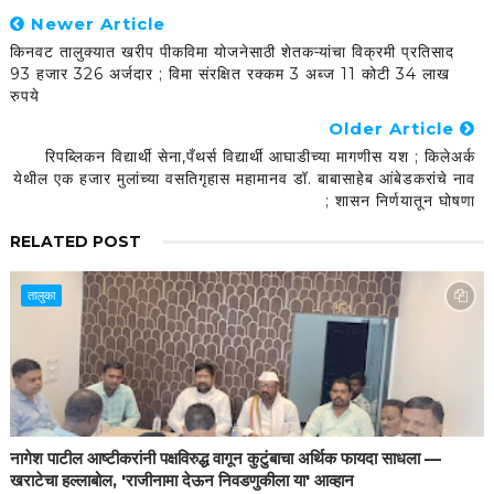
Newer Article
किनवट तालुक्यात खरीप पीकविमा योजनेसाठी शेतकऱ्यांचा विक्रमी प्रतिसाद
93 हजार 326 अर्जदार ; विमा संरक्षित रक्कम 3 अब्ज 11 कोटी 34 लाख
रुपये
Older Article
रिपब्लिकन विद्यार्थी सेना,पँथर्स विद्यार्थी आघाडीच्या मागणीस यश ; किलेअर्क
येथील एक हजार मुलांच्या वसतिगृहास महामानव डॉ. बाबासाहेब आंबेडकरांचे नाव
; शासन निर्णयातून घोषणा
RELATED POST
तालुका
नागेश पाटील आष्टीकरांनी पक्षविरुद्ध वागून कुटुंबाचा अर्थिक फायदा साधला —
खराटेचा हल्लाबोल, 'राजीनामा देऊन निवडणुकीला या' आव्हान