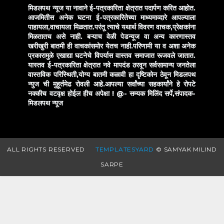
मिडलपथ न्यूज या नावाने ई-पत्रकारिता क्षेत्रात पदार्पण करित आहोत.
आजमितीस अनेक घटना ई-पत्रकारितेच्या माध्यमाव्दारे आपल्याला
पाहायला,वाचायला मिळतात.परंतू त्याचे यथार्थ विवरण वाचक,प्रेक्षकांना
मिळतातच असे नाही. बऱ्याच वेळी पेडन्यूज वा अन्य कारणास्तव
खरीखुरी बातमी ही वाचकांसमोर येतच नाही.परिणामी या व अशा अनेक
प्रकारामुळे एखाद्या घटनेचे विपर्यास वास्तव समाजात रूजवले जातात.
यास्तव ई-पत्रकारिता क्षेत्रात नवे मापदंड ठरवून सर्वसामान्य जनतेला
वास्तविक परिस्थिती,योग्य बातमी कळावी हा दृष्टिकोन ठेवून मिडलपथ
न्युज ची मुहूर्तमेढ रोवली आहे.आपल्या सर्वांच्या सहकार्यांने हे रोपटे
नक्कीच वटवृक्ष होईल हीच अपेक्षा !
@- सम्यक मिलिंद सर्पे,संपादक-
मिडलपथ न्यूज
ALL RIGHTS RESERVED
TEMPLATESYARD
© SAMYAK MILIND
SARPE