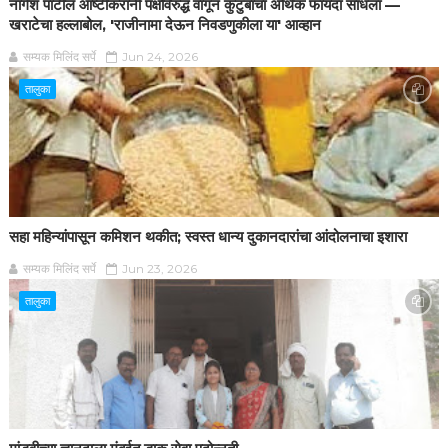
नागेश पाटील आष्टीकरांनी पक्षविरुद्ध वागून कुटुंबाचा अर्थिक फायदा साधला —
खराटेचा हल्लाबोल, 'राजीनामा देऊन निवडणुकीला या' आव्हान
सम्यक मिलिंद सर्पे
Jun 24, 2026
तालुका
सहा महिन्यांपासून कमिशन थकीत; स्वस्त धान्य दुकानदारांचा आंदोलनाचा इशारा
सम्यक मिलिंद सर्पे
Jun 23, 2026
तालुका