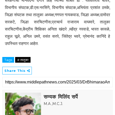
संरक्षणाची मानवंदना देणार आहे त्यांच्या सोबत डॉ . यशवंतराव चावरे,
विभागीय संघटक,डी.एस.नरसिंगे, विभागीय संघटक,अभियंता प्रशांत ठमके,
जिल्हा संघटक तथा तालुका अध्यक्ष,गणपत गायकवाड, जिल्हा अध्यक्ष,दामोदर
सरकटे, जिल्हा सरचिटणीस,प्राचार्य राजाराम वाघमारे, तालुका
सरचिटणीस,केंद्रीय शिक्षिका अनिता खंदारे ,महेंद्र नरवाडे, भारत कावळे,
राहुल घूले, अनिल उमरे, वसंत सरपे, जिंतेद्र भवरे, प्रेमानंद कानिंदे हे
उपस्थित राहणार आहेत.
Tags
# तालुका
Share This
सम्यक मिलिंद सर्पे
M.A ,M.C.J.