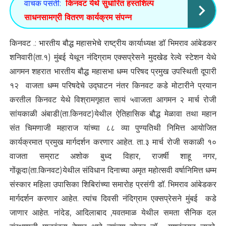
वाचक पसंती:
किनवट येथे सुधारित हस्तशिल्प
साधनसामग्री वितरण कार्यक्रम संपन्न
किनवट .: भारतीय बौद्ध महासभेचे राष्ट्रीय कार्याध्यक्ष डॉ भिमराव आंबेडकर
शनिवारी(ता.१) मुंबई येथून नंदिग्राम एक्सप्रेसने मुदखेड रेल्वे स्टेशन येथे
आगमन शहरात भारतीय बौद्ध महासभा धम्म परिषद प्रमुख उपस्थिती दूपारी
१२ वाजता धम्म परिषदेचे उद्घाटन नंतर किनवट कडे मोटारीने प्रयान
करतील किनवट येथे विश्रामगृहात सायं ५वाजता आगमन २ मार्च रोजी
सांयकाळी अंबाडी(ता.किनवट)येथील ऐतिहासिक बौद्ध मेळावा तथा महान
संत चिमणाजी महाराज यांच्या ८८ व्या पुण्यतिथी निमित्त आयोजित
कार्यक्रमात प्रमुख मार्गदर्शन करणार आहेत. ता.३ मार्च रोजी सकाळी १०
वाजता सम्राट अशोक बुध्द विहार, राजर्षी शाहू नगर,
गोंकूदा(ता.किनवट)येथील संविधान दिनाच्या अमृत महोत्सवी वर्षानिमित्त धम्म
संस्कार महिला उपासिका शिबिरांच्या समारोह प्रसंगी डॉ. भिमराव आंबेडकर
मार्गदर्शन करणार आहेत. त्यांच दिवसी नंदिग्राम एक्सप्रेसने मुंबई कडे
जाणार आहेत. नांदेड, आदिलाबाद ,यवतमाळ येथील समता सैनिक दल