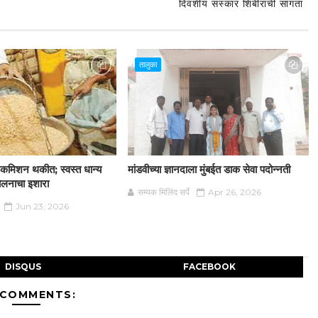
दिवशीय संस्कार शिबीराची सांगता
तालुका
न कमिशन थकीत; स्वस्त धान्य
मांडवीच्या ज्ञानदाला मुंबईत डाक सेवा पदोन्नती
दोलनाचा इशारा
सम्यक मिलिंद सर्पे
Apr 26, 2026
Jun 23, 2026
DISQUS
FACEBOOK
 COMMENTS: