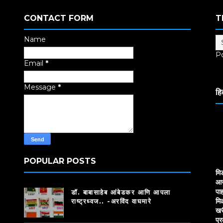
CONTACT FORM
T
Name
P
Email
*
Tr
Message
*
हि
POPULAR POSTS
मि
आज
पाह
डॉ. बाबासाहेब आंबेडकर आणि आपला
मि
राष्ट्रध्वज.. -अरविंद वाघमारे
खर
प्