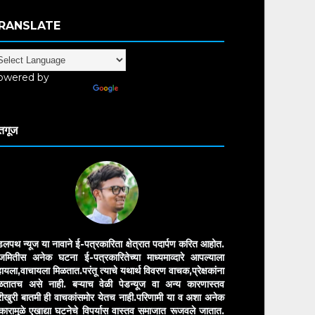
RANSLATE
owered by
anslate
तगूज
डलपथ न्यूज या नावाने ई-पत्रकारिता क्षेत्रात पदार्पण करित आहोत.
मितीस अनेक घटना ई-पत्रकारितेच्या माध्यमाव्दारे आपल्याला
ायला,वाचायला मिळतात.परंतू त्याचे यथार्थ विवरण वाचक,प्रेक्षकांना
ळतातच असे नाही. बऱ्याच वेळी पेडन्यूज वा अन्य कारणास्तव
ीखुरी बातमी ही वाचकांसमोर येतच नाही.परिणामी या व अशा अनेक
रकारामुळे एखाद्या घटनेचे विपर्यास वास्तव समाजात रूजवले जातात.