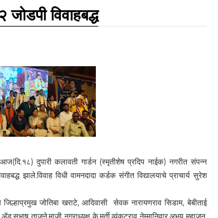
२२ जोडपी विवाहबद्ध
ने आज(दि.१८) दुपारी कलावती गार्डन (स्मृतीशेष प्रदिप नाईक) नगरीत संपन्न
वाहबद्ध झाले.विवाह विधी वामनदादा कर्डक संगीत विद्यालयाचे प्राचार्य सुरेश
)चे जिल्हाप्रमुख जोतिबा खराटे, आदिवासी सेवक नारायणराव सिडाम, बेबीताई
ॲड.सुभाष ताजने,माजी नगराध्यक्ष के.मुर्ती,व्यंकटराव नेम्मानिवार,अभय महाजन,