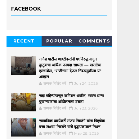
FACEBOOK
RECENT
POPULAR
COMMENTS
नागेश पाटील आष्टीकरांनी पक्षविरुद्ध वागून
कुटुंबाचा अर्थिक फायदा साधला — खराटेचा
हल्लाबोल, 'राजीनामा देऊन निवडणुकीला या'
आव्हान
सम्यक मिलिंद सर्पे
Jun 24, 2026
सहा महिन्यांपासून कमिशन थकीत; स्वस्त धान्य
दुकानदारांचा आंदोलनाचा इशारा
सम्यक मिलिंद सर्पे
Jun 23, 2026
सामाजिक कार्यकर्ते संजय निवडंगे यांना पितृषोक
दत्ता लक्ष्मण निवडंगे यांचे वृद्धापकाळाने निधन
सम्यक मिलिंद सर्पे
May 28, 2026