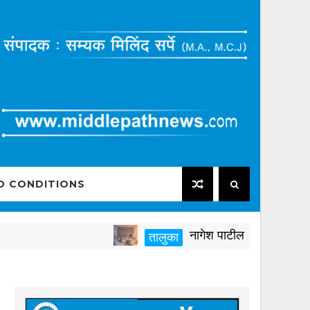
D CONDITIONS
नागेश पाटील आष्टीकरांनी पक्षविरु
तालुका