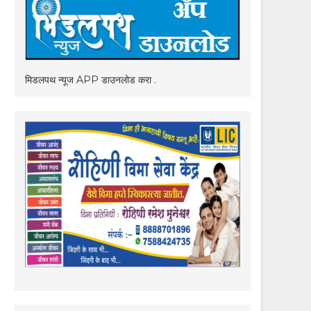
मिडलपथ न्यूज APP डाउनलोड करा .