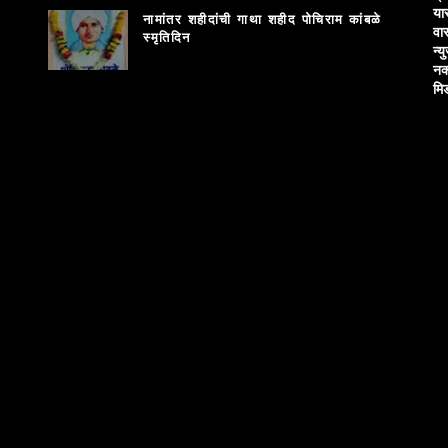
या
नामांतर शहीदांची गाथा शहीद पोचिराम कांबळे
वा
स्मृतिदिन
न्य
नक
मि