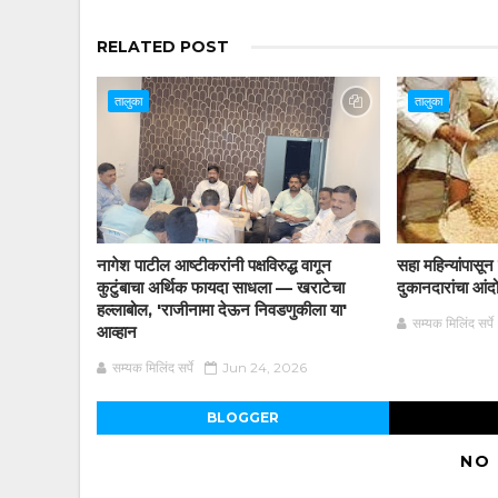
RELATED POST
तालुका
तालुका
नागेश पाटील आष्टीकरांनी पक्षविरुद्ध वागून
सहा महिन्यांपासू
कुटुंबाचा अर्थिक फायदा साधला — खराटेचा
दुकानदारांचा आं
हल्लाबोल, 'राजीनामा देऊन निवडणुकीला या'
सम्यक मिलिंद सर्पे
आव्हान
सम्यक मिलिंद सर्पे
Jun 24, 2026
BLOGGER
NO