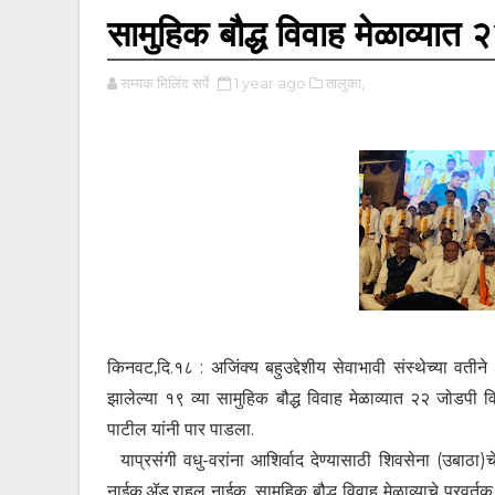
सामुहिक बौद्ध विवाह मेळाव्यात 
सम्यक मिलिंद सर्पे
1 year ago
तालुका,
किनवट,दि.१८ : अजिंक्य बहुउद्देशीय सेवाभावी संस्थेच्या वती
झालेल्या १९ व्या सामुहिक बौद्ध विवाह मेळाव्यात २२ जोडपी वि
पाटील यांनी पार पाडला.
याप्रसंगी वधु-वरांना आशिर्वाद देण्यासाठी शिवसेना (उबाठा
नाईक,ॲड.राहुल नाईक, सामुहिक बौद्ध विवाह मेळाव्याचे प्रवर्तक 