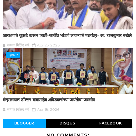
आरक्षणाचे तुकडे करून जाती-जातींत भांडणे लावण्याचे षडयंत्र- आ. राजकुमार बडोले
सम्यक मिलिंद सर्पे
Apr 25, 2026
महाराष्ट्र
मंत्रालयात डॉक्टर बाबासाहेब आंबेडकरांच्या जयंतीचा जल्लोष
सम्यक मिलिंद सर्पे
Apr 18, 2026
BLOGGER
DISQUS
FACEBOOK
NO COMMENTS: