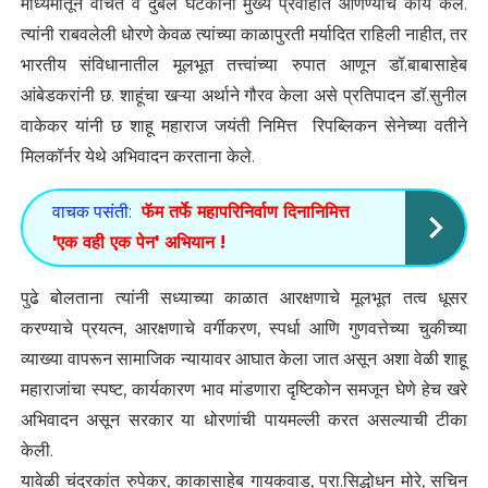
माध्यमांतून वंचित व दुर्बल घटकांना मुख्य प्रवाहात आणण्याचे कार्य केले.
त्यांनी राबवलेली धोरणे केवळ त्यांच्या काळापुरती मर्यादित राहिली नाहीत, तर
भारतीय संविधानातील मूलभूत तत्त्वांच्या रुपात आणून डॉ.बाबासाहेब
आंबेडकरांनी छ. शाहूंचा खऱ्या अर्थाने गौरव केला असे प्रतिपादन डॉ.सुनील
वाकेकर यांनी छ शाहू महाराज जयंती निमित्त रिपब्लिकन सेनेच्या वतीने
मिलकॉर्नर येथे अभिवादन करताना केले.
वाचक पसंती:
फॅम तर्फे महापरिनिर्वाण दिनानिमित्त
'एक वही एक पेन' अभियान !
पुढे बोलताना त्यांनी सध्याच्या काळात आरक्षणाचे मूलभूत तत्व धूसर
करण्याचे प्रयत्न, आरक्षणाचे वर्गीकरण, स्पर्धा आणि गुणवत्तेच्या चुकीच्या
व्याख्या वापरून सामाजिक न्यायावर आघात केला जात असून अशा वेळी शाहू
महाराजांचा स्पष्ट, कार्यकारण भाव मांडणारा दृष्टिकोन समजून घेणे हेच खरे
अभिवादन असून सरकार या धोरणांची पायमल्ली करत असल्याची टीका
केली.
यावेळी चंद्रकांत रुपेकर, काकासाहेब गायकवाड, प्रा.सिद्धोधन मोरे, सचिन