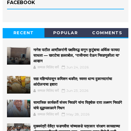
FACEBOOK
RECENT
POPULAR
COMMENTS
नागेश पाटील आष्टीकरांनी पक्षविरुद्ध वागून कुटुंबाचा अर्थिक फायदा
साधला — खराटेचा हल्लाबोल, 'राजीनामा देऊन निवडणुकीला या'
आव्हान
सम्यक मिलिंद सर्पे
Jun 24, 2026
सहा महिन्यांपासून कमिशन थकीत; स्वस्त धान्य दुकानदारांचा
आंदोलनाचा इशारा
सम्यक मिलिंद सर्पे
Jun 23, 2026
सामाजिक कार्यकर्ते संजय निवडंगे यांना पितृषोक दत्ता लक्ष्मण निवडंगे
यांचे वृद्धापकाळाने निधन
सम्यक मिलिंद सर्पे
May 28, 2026
मुख्यमंत्री देवेंद्र फडणवीस यांच्याकडे पत्रकार संरक्षण कायद्याच्या