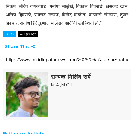
निकम, संदिप गायकवाड, मनीषा साळुंखे, विकास हिवराळे, असजद खान,
अनिल हिवराळे, रामराव नरवडे, विनोद वाकोडे, बालाजी सोनवणे, तुषार
अवचार, सतीश शिंदे,कुणाल भालेराव आदींची उपस्थिती होती.
Tags
# महाराष्ट्र
Share This
सम्यक मिलिंद सर्पे
M.A ,M.C.J.
Newer Article