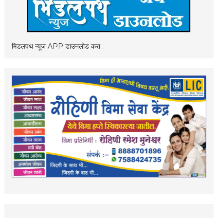
मिडलपथ न्यूज APP डाउनलोड करा .