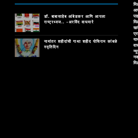
मि
आज
पाह
डॉ. बाबासाहेब आंबेडकर आणि आपला
मि
राष्ट्रध्वज.. -अरविंद वाघमारे
खर
प्
या
नामांतर शहीदांची गाथा शहीद पोचिराम कांबळे
वा
स्मृतिदिन
न्य
नक
मि