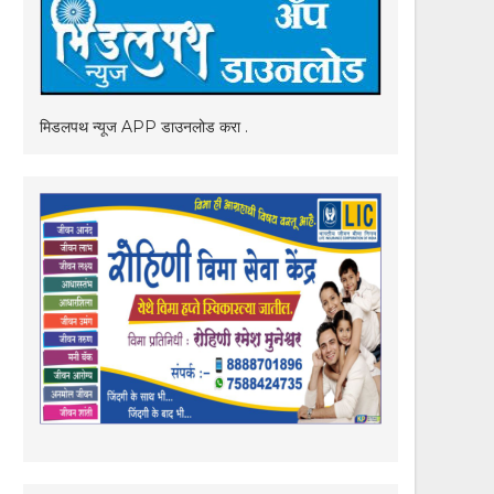
मिडलपथ न्यूज APP डाउनलोड करा .