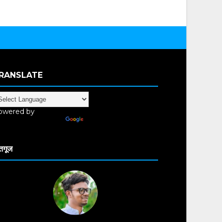
RANSLATE
owered by
anslate
तगूज