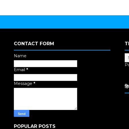
CONTACT FORM
T
Name
P
Email
*
Tr
Message
*
हि
POPULAR POSTS