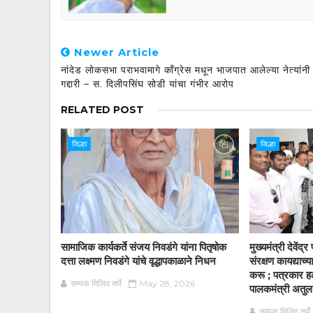
Newer Article
नांदेड लोकसभा पराभवामागे काँग्रेस मधून भाजपात आलेल्या नेत्यांनी
गद्दारी – स. दिलीपसिंघ सोडी यांचा गंभीर आरोप
RELATED POST
जिल्हा
जिल्हा
सामाजिक कार्यकर्ते संजय निवडंगे यांना पितृषोक
मुख्यमंत्री देवें
दत्ता लक्ष्मण निवडंगे यांचे वृद्धापकाळाने निधन
संरक्षण कायद्याच
करू ; पत्रकार हल
सम्यक मिलिंद सर्पे
May 28, 2026
पालकमंत्री अतुलजी
सम्यक मिलिंद सर्पे