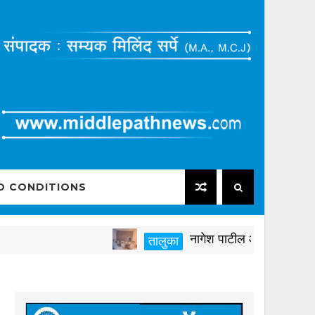
D CONDITIONS
नागेश पाटील आष्टीकरांनी पक्षविरुद
तालुका