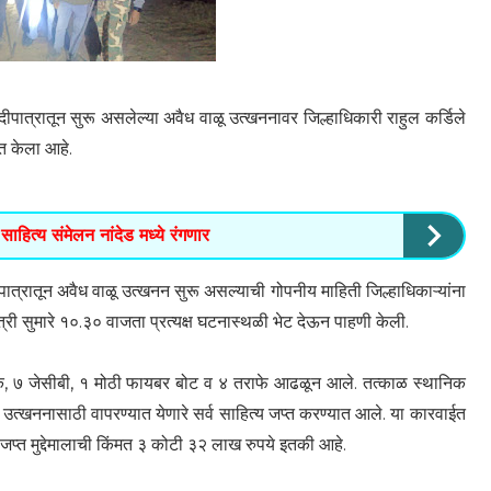
नदीपात्रातून सुरू असलेल्या अवैध वाळू उत्खननावर जिल्हाधिकारी राहुल कर्डिले
त केला आहे.
साहित्य संमेलन नांदेड मध्ये रंगणार
पात्रातून अवैध वाळू उत्खनन सुरू असल्याची गोपनीय माहिती जिल्हाधिकाऱ्यांना
रात्री सुमारे १०.३० वाजता प्रत्यक्ष घटनास्थळी भेट देऊन पाहणी केली.
रक, ७ जेसीबी, १ मोठी फायबर बोट व ४ तराफे आढळून आले. तत्काळ स्थानिक
्खननासाठी वापरण्यात येणारे सर्व साहित्य जप्त करण्यात आले. या कारवाईत
प्त मुद्देमालाची किंमत ३ कोटी ३२ लाख रुपये इतकी आहे.