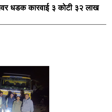
खननावर धडक कारवाई ३ कोटी ३२ लाख