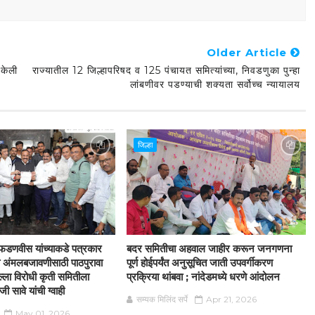
Older Article
 केली
राज्यातील 12 जिल्हापरिषद व 125 पंचायत समित्यांच्या, निवडणुका पुन्हा
लांबणीवर पडण्याची शक्यता सर्वोच्च न्यायालय
जिल्हा
द्र फडणवीस यांच्याकडे पत्रकार
बदर समितीचा अहवाल जाहीर करून जनगणना
्या अंमलबजावणीसाठी पाठपुरावा
पूर्ण होईपर्यंत अनुसूचित जाती उपवर्गीकरण
्ला विरोधी कृती समितीला
प्रक्रिया थांबवा ; नांदेडमध्ये धरणे आंदोलन
 सावे यांची ग्वाही
सम्यक मिलिंद सर्पे
Apr 21, 2026
May 01, 2026