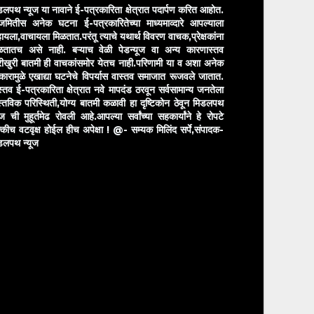
डलपथ न्यूज या नावाने ई-पत्रकारिता क्षेत्रात पदार्पण करित आहोत.
मितीस अनेक घटना ई-पत्रकारितेच्या माध्यमाव्दारे आपल्याला
ायला,वाचायला मिळतात.परंतू त्याचे यथार्थ विवरण वाचक,प्रेक्षकांना
ळतातच असे नाही. बऱ्याच वेळी पेडन्यूज वा अन्य कारणास्तव
ीखुरी बातमी ही वाचकांसमोर येतच नाही.परिणामी या व अशा अनेक
रकारामुळे एखाद्या घटनेचे विपर्यास वास्तव समाजात रूजवले जातात.
स्तव ई-पत्रकारिता क्षेत्रात नवे मापदंड ठरवून सर्वसामान्य जनतेला
स्तविक परिस्थिती,योग्य बातमी कळावी हा दृष्टिकोन ठेवून मिडलपथ
ुज ची मुहूर्तमेढ रोवली आहे.आपल्या सर्वांच्या सहकार्यांने हे रोपटे
्कीच वटवृक्ष होईल हीच अपेक्षा !
@- सम्यक मिलिंद सर्पे,संपादक-
डलपथ न्यूज