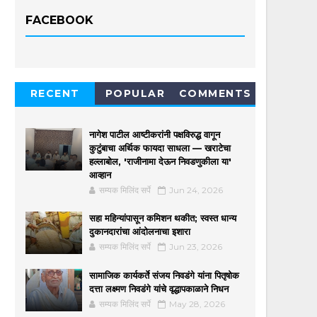
FACEBOOK
RECENT
POPULAR
COMMENTS
नागेश पाटील आष्टीकरांनी पक्षविरुद्ध वागून
कुटुंबाचा अर्थिक फायदा साधला — खराटेचा
हल्लाबोल, 'राजीनामा देऊन निवडणुकीला या'
आव्हान
सम्यक मिलिंद सर्पे
Jun 24, 2026
सहा महिन्यांपासून कमिशन थकीत; स्वस्त धान्य
दुकानदारांचा आंदोलनाचा इशारा
सम्यक मिलिंद सर्पे
Jun 23, 2026
सामाजिक कार्यकर्ते संजय निवडंगे यांना पितृषोक
दत्ता लक्ष्मण निवडंगे यांचे वृद्धापकाळाने निधन
सम्यक मिलिंद सर्पे
May 28, 2026