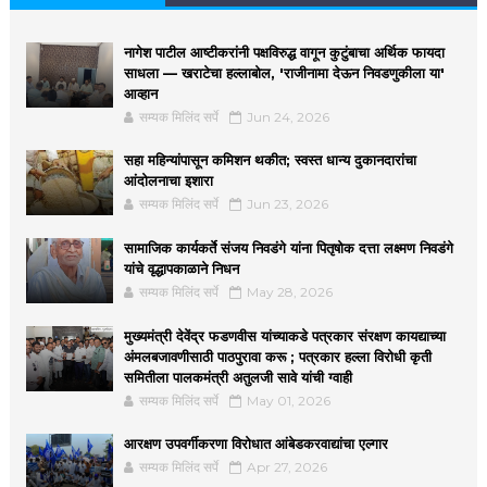
नागेश पाटील आष्टीकरांनी पक्षविरुद्ध वागून कुटुंबाचा अर्थिक फायदा
साधला — खराटेचा हल्लाबोल, 'राजीनामा देऊन निवडणुकीला या'
आव्हान
सम्यक मिलिंद सर्पे
Jun 24, 2026
सहा महिन्यांपासून कमिशन थकीत; स्वस्त धान्य दुकानदारांचा
आंदोलनाचा इशारा
सम्यक मिलिंद सर्पे
Jun 23, 2026
सामाजिक कार्यकर्ते संजय निवडंगे यांना पितृषोक दत्ता लक्ष्मण निवडंगे
यांचे वृद्धापकाळाने निधन
सम्यक मिलिंद सर्पे
May 28, 2026
मुख्यमंत्री देवेंद्र फडणवीस यांच्याकडे पत्रकार संरक्षण कायद्याच्या
अंमलबजावणीसाठी पाठपुरावा करू ; पत्रकार हल्ला विरोधी कृती
समितीला पालकमंत्री अतुलजी सावे यांची ग्वाही
सम्यक मिलिंद सर्पे
May 01, 2026
आरक्षण उपवर्गीकरणा विरोधात आंबेडकरवाद्यांचा एल्गार
सम्यक मिलिंद सर्पे
Apr 27, 2026