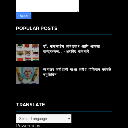
POPULAR POSTS
डॉ. बाबासाहेब आंबेडकर आणि आपला
राष्ट्रध्वज.. -अरविंद वाघमारे
नामांतर शहीदांची गाथा शहीद पोचिराम कांबळे
स्मृतिदिन
TRANSLATE
Powered by