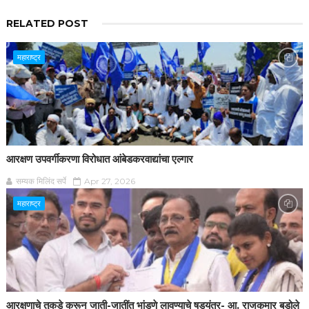
RELATED POST
महाराष्ट्र
आरक्षण उपवर्गीकरणा विरोधात आंबेडकरवाद्यांचा एल्गार
सम्यक मिलिंद सर्पे
Apr 27, 2026
महाराष्ट्र
आरक्षणाचे तुकडे करून जाती-जातींत भांडणे लावण्याचे षडयंत्र- आ. राजकुमार बडोले