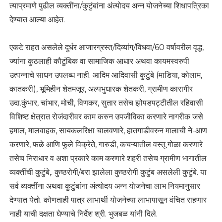
त्याप्रमाणे पुढील व्यक्तींना/कुटुंबांना अंत्योदय अन्न योजनेच्या शिधापत्रिका
देण्यात आल्या आहेत.
एकटे राहत असलेले दुर्धर आजारग्रस्त/दिव्यांग/विधवा/60 वर्षावरील वृद्ध,
ज्यांना कुठलाही कौटुंबिक वा सामाजिक आधार अथवा कायमस्वरुपी
उत्पन्नाचे साधन उपलब्ध नाही. आदिम आदिवासी कुटुंबे (माडिया, कोलाम,
कातकरी), भूमिहीन शेतमजूर, अल्पभुधारक शेतकरी, ग्रामीण कारागीर
उदा.कुंभार, चांभार, मोची, विणकर, सुतार तसेच झोपडपट्टीतील रहिवासी
विशिष्ट क्षेत्रात रोजंदारीवर काम करुन उपजीविका करणारे नागरीक जसे
हमाल, मालवाहक, सायकलरिक्षा चालवणारे, हातगाडीवरुन मालाची ने-आण
करणारे, फळे आणि फुले विक्रेते, गारुडी, कचऱ्यातील वस्तू गोळा करणारे
तसेच निराधार व अशा प्रकारे काम करणारे शहरी तसेच ग्रामीण भागातील
व्यक्तींची कुटुंबे,. कुष्ठरोगी/बरा झालेला कुष्ठरोगी कुटुंब असलेली कुटुंबे. या
सर्व व्यक्तींना अथवा कुटुंबांना अंत्योदय अन्न योजनेचा लाभ नियमानुसार
देण्यात येतो. कोणताही पात्र लाभार्थी योजनेच्या लाभापासून वंचित राहणार
नाही याची दक्षता घेण्याचे निर्देश श्री. भुजबळ यांनी दिले.