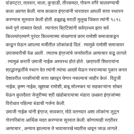
दांडपट्टा, तलवार, भाला, कुऱ्हाडी, तीरकमठा, गोफण वगैरे चालवण्याची
कला अवगत केली. याच काळात इंग्रजांनी भारतावर आपली सत्ता स्थापन
करण्यास सुरुवात केली होती. हळूहळू मराठी मुलुख जिंकत त्यांनी १८१८
मध्ये पुणे ताब्यात घेतले . त्यानंतर ब्रिटिशांनी सर्वप्रथम इतर सर्व
किल्ल्यांप्रमाणे पुरंदर किल्ल्याच्या संरक्षणाचं काम रामोशी समाजाकडून
काढून घेऊन आपल्या मर्जीतील लोकांकडे दिलं . त्यामुळे रामोशी समाजावर
उपासमारीची वेळ आली . त्यातच इंग्रजांचे जनतेवरील अत्याचार वाढू लागले
. त्यामुळं करारी उमाजी नाईक अस्वस्थ होतं होते . छत्रपती शिवरायांना
श्रद्धास्फूर्तीचे स्थान देत त्यांनी त्यांचा आदर्श घेऊन स्वराज्याचा पुकार करत
देशावरील परकीयांची सत्ता खपवून घेणार नसल्याचं जाहीर केलं . विठुजी
नाईक, कृष्ण नाईक, खुशाबा रामोशी, बाबू सोल्स्कर या सहकाऱ्यांना सोबत
घेऊन कुलदैवत जेजुरीच्या श्री खंडोबारायाचा भंडारा उधळत इंग्रजांच्या
विरोधात पहिल्या बंडाची गर्जना केली.
उमाजी नाईक यांनी इंग्रज, सावकार, मोठे वतनदार अशा लोकांना लुटून
गोरगरिबांना आर्थिक मदत करण्यास सुरवात केली. कोणत्याही स्त्रीवर
अत्याचार , अन्याय झाल्यास ते भावासारखे मदतीस धावून जाऊ लागले .