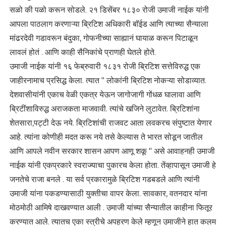
सळो की पळो करून सोडले. २१ डिसेंबर १८३० रोजी उमाजी नाईक यांनी
आपला पाठलाग करणाऱ्या ब्रिटिश अधिकारी बॉईड आणि त्याच्या सैन्याला
मांढरदेवी गडावरून बंदुका, गोफनीच्या साह्यानं घायाळ करून पिटाळून
लावलं होतं . आणि काही सैनिकांचे प्राणही घेतले होते.
उमाजी नाईक यांनी १६ फेब्रुवारी १८३१ रोजी ब्रिटिश सत्तेविरुद्ध एक
जाहीरनामाच प्रसिद्ध केला. त्यात " लोकांनी ब्रिटिश नोकऱ्या सोडाव्यात.
देशवासीयांनी एकाच वेळी एकत्र येऊन जागोजागी गोंधळ घालावा आणि
ब्रिटींशाविरुद्ध अराजकता माजवावी. त्यांचे खजिने लुटावेत. ब्रिटिशांना
शेतसारा,पट्टी देऊ नये. ब्रिटिशांची राजवट आता लवकरच संपुष्टात येणार
आहे. त्यांना कोणीही मदत करू नये तसे केल्यास ते भारत सोडून जातील
आणि आपले नवीन सरकार शासन आपण आणू शकू " असे आवाहनही उमाजी
नाईक यांनी एकप्रकारे स्वराज्याचा पुकारच केला होता. तेंव्हापासून उमाजी हे
जनतेचे राजा बनले . या सर्व प्रकारामुळे ब्रिटिश गडबडले आणि त्यांनी
उमाजी यांना पकडण्यासाठी युक्तीचा वापर केला. सावकार, वतनदार यांना
मोठमोठी आमिषे दाखवण्यात आली . उमाजी यांच्या सैन्यातील काहीना फितूर
करण्यात आले. त्यातच एका स्त्रीचे अपहरण केले म्हणून उमाजीने हात कलम