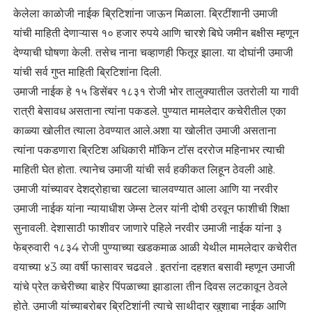
केलेला काळोजी नाईक ब्रिटिशांना जाऊन मिळाला. ब्रिटींशानी उमाजी
यांची माहिती देणाऱ्यास १० हजार रुपये आणि चारशे बिघे जमीन बक्षीस म्हणून
देण्याची घोषणा केली. तसेच नाना चव्हाणही फितूर झाला. या दोघांनी उमाजी
यांची सर्व गुप्त माहिती ब्रिटिशांना दिली.
उमाजी नाईक हे १५ डिसेंबर १८३१ रोजी भोर तालुक्यातील उतरोली या गावी
रात्री बेसावध असताना त्यांना पकडले. पुण्यात मामलेदार कचेरीतील एका
काळ्या खोलीत त्याला ठेवण्यात आले.अशा या खोलीत उमाजी असताना
त्यांना पकडणारा ब्रिटिश अधिकारी मॉकिन टॉस दररोज महिनाभर त्याची
माहिती घेत होता. त्यानेच उमाजी यांची सर्व हकीकत लिहून ठेवली आहे.
उमाजी यांच्यावर देशद्रोहाचा खटला चालवण्यात आला आणि या नरवीर
उमाजी नाईक यांना न्यायाधीश जेम्स टेलर यांनी दोषी ठरवून फाशीची शिक्षा
सुनावली. देशासाठी फाशीवर जाणारे पहिले नरवीर उमाजी नाईक यांना ३
फेब्रुवारी १८३4 रोजी पुण्याच्या खडकमाळ आळी येथील मामलेदार कचेरीत
वयाच्या ४3 व्या वर्षी फासावर चढवले . इतरांना दहशत बसावी म्हणून उमाजी
यांचे प्रेत कचेरीच्या बाहेर पिंपळाच्या झाडाला तीन दिवस लटकावून ठेवले
होते. उमाजी यांच्याबरोबर ब्रिटिशांनी त्याचे साथीदार खुशाबा नाईक आणि