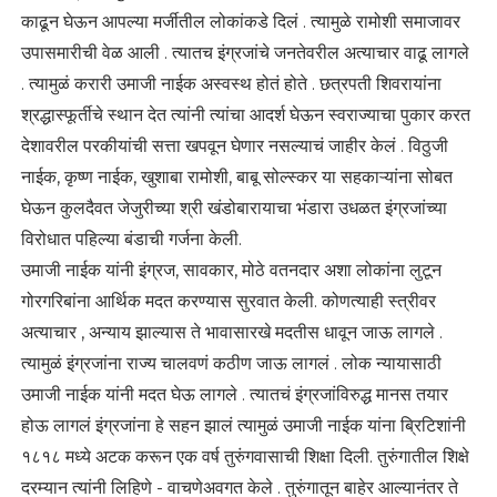
काढून घेऊन आपल्या मर्जीतील लोकांकडे दिलं . त्यामुळे रामोशी समाजावर
उपासमारीची वेळ आली . त्यातच इंग्रजांचे जनतेवरील अत्याचार वाढू लागले
. त्यामुळं करारी उमाजी नाईक अस्वस्थ होतं होते . छत्रपती शिवरायांना
श्रद्धास्फूर्तीचे स्थान देत त्यांनी त्यांचा आदर्श घेऊन स्वराज्याचा पुकार करत
देशावरील परकीयांची सत्ता खपवून घेणार नसल्याचं जाहीर केलं . विठुजी
नाईक, कृष्ण नाईक, खुशाबा रामोशी, बाबू सोल्स्कर या सहकाऱ्यांना सोबत
घेऊन कुलदैवत जेजुरीच्या श्री खंडोबारायाचा भंडारा उधळत इंग्रजांच्या
विरोधात पहिल्या बंडाची गर्जना केली.
उमाजी नाईक यांनी इंग्रज, सावकार, मोठे वतनदार अशा लोकांना लुटून
गोरगरिबांना आर्थिक मदत करण्यास सुरवात केली. कोणत्याही स्त्रीवर
अत्याचार , अन्याय झाल्यास ते भावासारखे मदतीस धावून जाऊ लागले .
त्यामुळं इंग्रजांना राज्य चालवणं कठीण जाऊ लागलं . लोक न्यायासाठी
उमाजी नाईक यांनी मदत घेऊ लागले . त्यातचं इंग्रजांविरुद्ध मानस तयार
होऊ लागलं इंग्रजांना हे सहन झालं त्यामुळं उमाजी नाईक यांना ब्रिटिशांनी
१८१८ मध्ये अटक करून एक वर्ष तुरुंगवासाची शिक्षा दिली. तुरुंगातील शिक्षे
दरम्यान त्यांनी लिहिणे - वाचणेअवगत केले . तुरुंगातून बाहेर आल्यानंतर ते