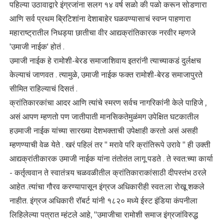
पहिल्या उठावाद्वारे इंग्रजांना सलग १४ वर्ष सळो की पळो करून सोडणारा
आणि सर्व प्रथम ब्रिटिशांना देशाबाहेर घळवण्यासाचं स्वप्न पाहणारा
महाराष्ट्रातील निधड्या छातीचा वीर आद्यक्रांतिकारक नरवीर म्हणजे
'उमाजी नाईक' होतं .
उमाजी नाईक हे रामोशी-बेरड समाजाशिवाय इतरांनी त्याच्याकडं दुर्लक्षच
केल्याचं जाणवत . त्यामुळे, उमाजी नाईक फक्त रामोशी-बेरड समाजापुरते
सीमित राहिल्याचं दिसतं .
क्रांतिकारकांचा आदर आणि त्यांचे स्मरण सर्वच नागरिकांनी केले पाहिजे ,
असं आपण म्हणतो पण जातीपाती मानसिकतेमुळंमग उपेक्षित घटकातील
हउमाजी नाईक यांच्या सारख्या देशभक्ताची उपेक्षाही करतो असं असही
म्हणण्याची वेळ येते . खरं पहिलं तर " मरावे परि क्रांतिरूपे उरावे " ही उक्ती
आद्यक्रांतीकारक उमाजी नाईक यांना तंतोतंत लागू पडते . ते स्वत:च्या कार्या
- कर्तृत्ववान ते स्वातंत्र्य चळवळीतील क्रांतिकाराकांसाठी दीपस्तंभ ठरले
आहेत .त्यांचा गौरव करण्यापासून इंग्रज अधिकारीही स्वत:ला रोखू शकले
नाहीत. इंग्रज अधिकारी रॉबर्ट यांनी १८२० मध्ये ईस्ट इंडिया कंपनीला
लिहिलेल्या पत्रात म्हंटले आहे, "उमाजीचा रामोशी समाज इंग्रजांविरुद्ध