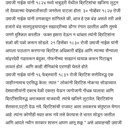
उमाजी नाईक यांनी १८२४ मध्ये भाबुड्री येथील ब्रिटिशांचा खजिना लुटून
तो देवळाच्या देखभालीसाठी जनतेला वाटला होता. ३० नोव्हेंबर १८२७ रोजी
उमाजी नाईक यांनी ठणकावून सांगितले की, आज हे एक बंड असले तरी असे
हजारो बंड सातपुड्यापासून सह्याद्रीच्या डोंगर रंगात उठतील आणि तुमचे
जगणे मुश्किल करतील . फक्त इशारा देऊन न थांबता त्यांनी ब्रिटिशांना
सळो की पळो करून सोडले. २१ डिसेंबर १८३० रोजी उमाजी नाईक यांनी
आपला पाठलाग करणाऱ्या ब्रिटिश अधिकारी बॉईड आणि त्याच्या सैन्याला
मांढरदेवी गडावरून बंदुका, गोफनीच्या साह्यानं घायाळ करून पिटाळून
लावलं होतं . आणि काही सैनिकांचे प्राणही घेतले होते.
उमाजी नाईक यांनी १६ फेब्रुवारी १८३१ रोजी ब्रिटिश सत्तेविरुद्ध एक
जाहीरनामाच प्रसिद्ध केला. त्यात " लोकांनी ब्रिटिश नोकऱ्या सोडाव्यात.
देशवासीयांनी एकाच वेळी एकत्र येऊन जागोजागी गोंधळ घालावा आणि
ब्रिटींशाविरुद्ध अराजकता माजवावी. त्यांचे खजिने लुटावेत. ब्रिटिशांना
शेतसारा,पट्टी देऊ नये. ब्रिटिशांची राजवट आता लवकरच संपुष्टात येणार
आहे. त्यांना कोणीही मदत करू नये तसे केल्यास ते भारत सोडून जातील
आणि आपले नवीन सरकार शासन आपण आणू शकू " असे आवाहनही उमाजी