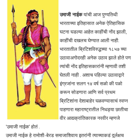
उमाजी नाईक
यांची आज पुण्यतिथी
भारताच्या इतिहासात अनेक ऐतिहासिक
घटना घडल्या आहेत काहींची नोंद झाली,
काहींची दखलच घेण्‍यात आली नाही.
भारतातील ब्रिटिशविरुद्धच्या १८५७ च्या
उठावाअगोदरही अनेक उठाव झाले होते पण
त्यांची नोंद इतिहासकारांनी म्हणावी तशी
घेतली नाही . अशाच पहिल्या उठावाद्वारे
इंग्रजांना सलग १४ वर्ष सळो की पळो
करून सोडणारा आणि सर्व प्रथम
ब्रिटिशांना देशाबाहेर घळवण्यासाचं स्वप्न
पाहणारा महाराष्ट्रातील निधड्या छातीचा
वीर आद्यक्रांतिकारक नरवीर म्हणजे
'उमाजी नाईक' होतं .
उमाजी नाईक हे रामोशी-बेरड समाजाशिवाय इतरांनी त्याच्याकडं दुर्लक्षच