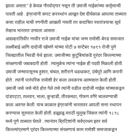
झाला असता." हे केवळ गौरवोद्गार नसून ती उमाजी नाईकांच्या कर्तृत्वाची
पावती आहे . इंग्रजांनी कपट करस्थांन आखून देश दीर्घकाळ आपल्या ताब्यात
कसा राहील याची रणनीती आखली नसती तर कदाचित स्वातंत्र्याचा सूर्य
तेव्हाच भारतात उगवला आसता .
आद्यक्रांतिवीर नरवीर राजे उमाजी नाईक यांचा जन्म रामोशी-बेरड समाजात
लक्ष्मीबाई आणि दादोजी खोमणे यांच्या पोटी ७ सप्टेंबर १७९१ रोजी पुणे
जिल्ह्यातील भिवडी येथे झाला. उमाजीच्या कुटुंबियांकडॆ पुरंदर किल्ल्याच्या
संरक्षणाची जबाबदारी होती . त्यामुळेच त्यांना नाईक ही पदवी मिळाली होती.
उमाजी जन्मापासूनच हुशार, चंचल, शरीराने धडधाकट, उंचेपुरे आणि करारी
होते . त्यांनी पारंपरिक रामोशी हेर कला लवकरच आत्मसात केली होती .
उमाजी जसे जसे मोठे होत गेले तसे त्यांनी वडील दादोजी नाईक यांच्याकडून
दांडपट्टा, तलवार, भाला, कुऱ्हाडी, तीरकमठा, गोफण वगैरे चालवण्याची
कला अवगत केली. याच काळात इंग्रजांनी भारतावर आपली सत्ता स्थापन
करण्यास सुरुवात केली होती. हळूहळू मराठी मुलुख जिंकत त्यांनी १८१८
मध्ये पुणे ताब्यात घेतले . त्यानंतर ब्रिटिशांनी सर्वप्रथम इतर सर्व
किल्ल्यांप्रमाणे पुरंदर किल्ल्याच्या संरक्षणाचं काम रामोशी समाजाकडून