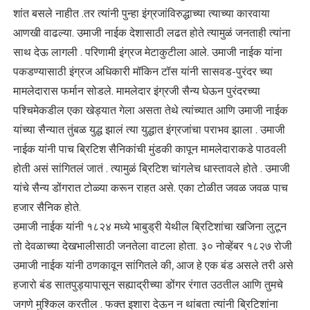
शांत बसले नाहीत .तर त्यांनी पुन्हा इंग्रजांविरुद्धाच्या त्याच्या कारवाया
आणखी वाढल्या. उमाजी नाईक देशासाठी लढत होते त्यामुळं जनताही त्यांना
साथ देऊ लागली . परिणामी इंग्रज मेटाकुटीला आले. उमाजी नाईक यांना
पकडण्यासाठी इंग्रज अधिकारी मॉकिन टॉस यांनी सासवड-पुरंदर च्या
मामलेदारास फर्मान सोडले. मामलेदार इंग्रजी सैन्य घेऊन पुरंदरच्या
पश्चिमेकडील एका खेड्यात गेला असता तेथे त्यांच्यात आणि उमाजी नाईक
यांच्या सैन्यात तुंबळ युद्ध झालं त्या युद्धात इंग्रजांचा पराभव झाला . उमाजी
नाईक यांनी पाच ब्रिटिश सैनिकांची मुंडकी कापून मामलेदाराकडे पाठवली
होती असं सांगितलं जातं . त्यामुळं ब्रिटिश चांगलेच धास्तावले होते . उमाजी
यांचे सैन्य डोंगरात टोळ्या करून राहत असे. एका टोळीत जवळ जवळ पाच
हजार सैनिक होते.
उमाजी नाईक यांनी १८२४ मध्ये भाबुड्री येथील ब्रिटिशांचा खजिना लुटून
तो देवळाच्या देखभालीसाठी जनतेला वाटला होता. ३० नोव्हेंबर १८२७ रोजी
उमाजी नाईक यांनी ठणकावून सांगितले की, आज हे एक बंड असले तरी असे
हजारो बंड सातपुड्यापासून सह्याद्रीच्या डोंगर रंगात उठतील आणि तुमचे
जगणे मुश्किल करतील . फक्त इशारा देऊन न थांबता त्यांनी ब्रिटिशांना