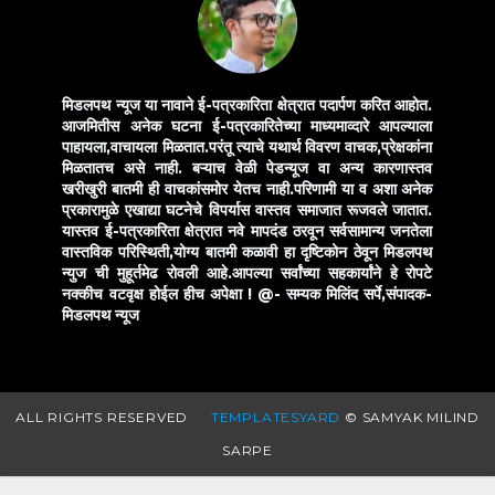
मिडलपथ न्यूज या नावाने ई-पत्रकारिता क्षेत्रात पदार्पण करित आहोत.
आजमितीस अनेक घटना ई-पत्रकारितेच्या माध्यमाव्दारे आपल्याला
पाहायला,वाचायला मिळतात.परंतू त्याचे यथार्थ विवरण वाचक,प्रेक्षकांना
मिळतातच असे नाही. बऱ्याच वेळी पेडन्यूज वा अन्य कारणास्तव
खरीखुरी बातमी ही वाचकांसमोर येतच नाही.परिणामी या व अशा अनेक
प्रकारामुळे एखाद्या घटनेचे विपर्यास वास्तव समाजात रूजवले जातात.
यास्तव ई-पत्रकारिता क्षेत्रात नवे मापदंड ठरवून सर्वसामान्य जनतेला
वास्तविक परिस्थिती,योग्य बातमी कळावी हा दृष्टिकोन ठेवून मिडलपथ
न्युज ची मुहूर्तमेढ रोवली आहे.आपल्या सर्वांच्या सहकार्यांने हे रोपटे
नक्कीच वटवृक्ष होईल हीच अपेक्षा !
@- सम्यक मिलिंद सर्पे,संपादक-
मिडलपथ न्यूज
ALL RIGHTS RESERVED
TEMPLATESYARD
© SAMYAK MILIND
SARPE