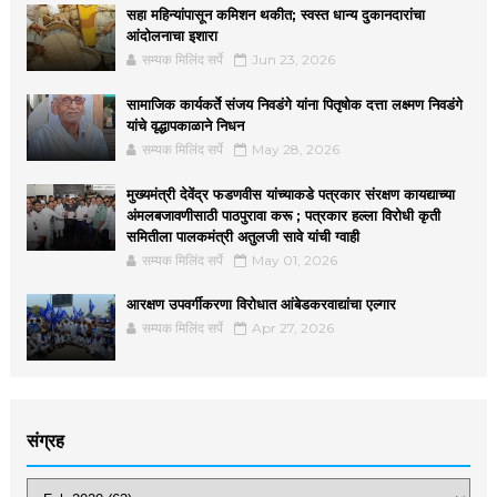
सहा महिन्यांपासून कमिशन थकीत; स्वस्त धान्य दुकानदारांचा
आंदोलनाचा इशारा
सम्यक मिलिंद सर्पे
Jun 23, 2026
सामाजिक कार्यकर्ते संजय निवडंगे यांना पितृषोक दत्ता लक्ष्मण निवडंगे
यांचे वृद्धापकाळाने निधन
सम्यक मिलिंद सर्पे
May 28, 2026
मुख्यमंत्री देवेंद्र फडणवीस यांच्याकडे पत्रकार संरक्षण कायद्याच्या
अंमलबजावणीसाठी पाठपुरावा करू ; पत्रकार हल्ला विरोधी कृती
समितीला पालकमंत्री अतुलजी सावे यांची ग्वाही
सम्यक मिलिंद सर्पे
May 01, 2026
आरक्षण उपवर्गीकरणा विरोधात आंबेडकरवाद्यांचा एल्गार
सम्यक मिलिंद सर्पे
Apr 27, 2026
संग्रह