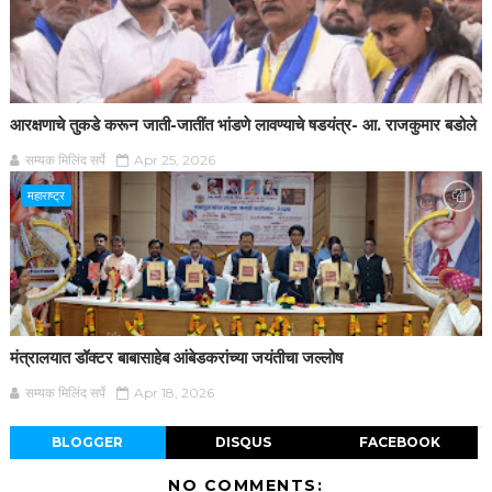
आरक्षणाचे तुकडे करून जाती-जातींत भांडणे लावण्याचे षडयंत्र- आ. राजकुमार बडोले
सम्यक मिलिंद सर्पे
Apr 25, 2026
महाराष्ट्र
मंत्रालयात डॉक्टर बाबासाहेब आंबेडकरांच्या जयंतीचा जल्लोष
सम्यक मिलिंद सर्पे
Apr 18, 2026
BLOGGER
DISQUS
FACEBOOK
NO COMMENTS: