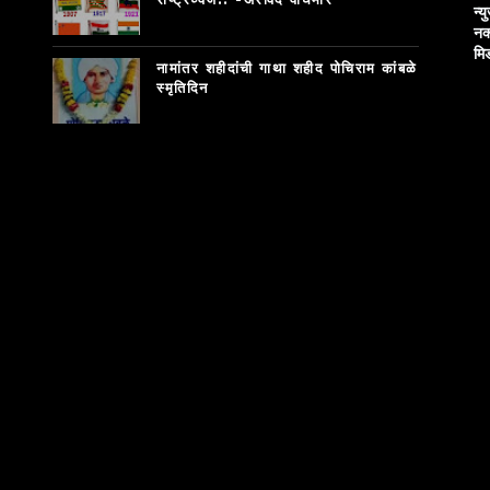
न्य
नक
मि
नामांतर शहीदांची गाथा शहीद पोचिराम कांबळे
स्मृतिदिन