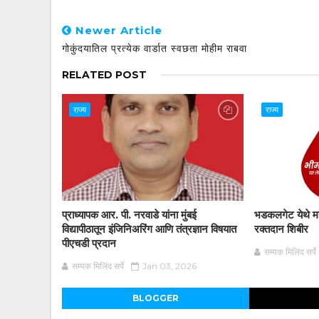
Newer Article
गोकुंदयातिल प्रत्येक वार्डात स्वछता मोहीम राबवा
RELATED POST
राज्य
राज्य
प्राध्यापक आर. पी. नरवाडे यांना मुंबई
भडकलगेट येथे महा
विद्यापीठातून इंजिनिअरिंग आणि तंत्रज्ञान विषयात
रक्तदान शिबीर
पीएचडी प्रदान
सम्यक मिलिंद सर्पे
सम्यक मिलिंद सर्पे
Jan 03, 2026
BLOGGER