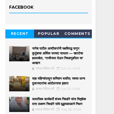
FACEBOOK
RECENT
POPULAR
COMMENTS
नागेश पाटील आष्टीकरांनी पक्षविरुद्ध वागून
कुटुंबाचा अर्थिक फायदा साधला — खराटेचा
हल्लाबोल, 'राजीनामा देऊन निवडणुकीला या'
आव्हान
सम्यक मिलिंद सर्पे
Jun 24, 2026
सहा महिन्यांपासून कमिशन थकीत; स्वस्त धान्य
दुकानदारांचा आंदोलनाचा इशारा
सम्यक मिलिंद सर्पे
Jun 23, 2026
सामाजिक कार्यकर्ते संजय निवडंगे यांना पितृषोक
दत्ता लक्ष्मण निवडंगे यांचे वृद्धापकाळाने निधन
सम्यक मिलिंद सर्पे
May 28, 2026