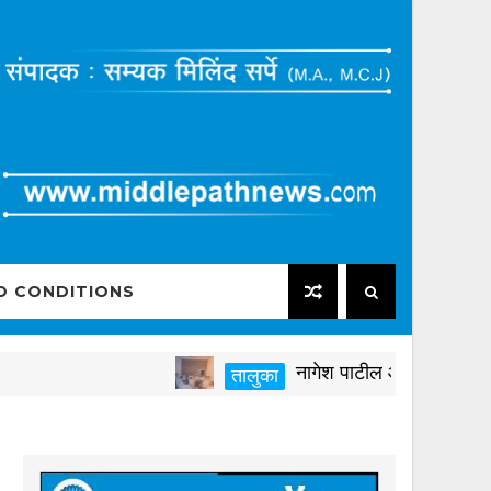
D CONDITIONS
नागेश पाटील आष्टीकरांनी पक्षविरु
तालुका