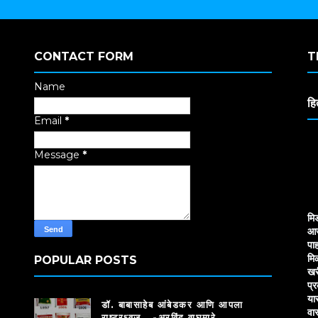
CONTACT FORM
T
Name
हि
Email
*
Message
*
मि
आज
पाह
मि
POPULAR POSTS
खर
प्
या
डॉ. बाबासाहेब आंबेडकर आणि आपला
वा
राष्ट्रध्वज.. -अरविंद वाघमारे