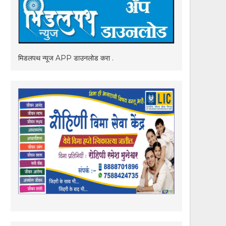
मिडलपथ न्यूज APP डाउनलोड करा .