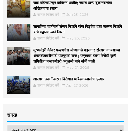
सहा महिन्यांपासून कमिशन थकीत; स्वस्त धान्य दुकानदारांचा
आंदोलनाचा इशारा
सम्यक मिलिंद सर्पे
Jun 23, 2026
सामाजिक कार्यकर्ते संजय निवडंगे यांना पितृषोक दत्ता लक्ष्मण निवडंगे
यांचे वृद्धापकाळाने निधन
सम्यक मिलिंद सर्पे
May 28, 2026
मुख्यमंत्री देवेंद्र फडणवीस यांच्याकडे पत्रकार संरक्षण कायद्याच्या
अंमलबजावणीसाठी पाठपुरावा करू ; पत्रकार हल्ला विरोधी कृती
समितीला पालकमंत्री अतुलजी सावे यांची ग्वाही
सम्यक मिलिंद सर्पे
May 01, 2026
आरक्षण उपवर्गीकरणा विरोधात आंबेडकरवाद्यांचा एल्गार
सम्यक मिलिंद सर्पे
Apr 27, 2026
संग्रह