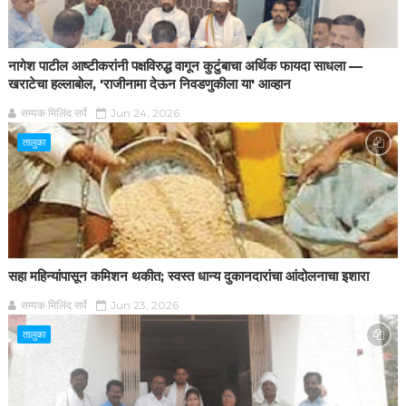
नागेश पाटील आष्टीकरांनी पक्षविरुद्ध वागून कुटुंबाचा अर्थिक फायदा साधला —
खराटेचा हल्लाबोल, 'राजीनामा देऊन निवडणुकीला या' आव्हान
सम्यक मिलिंद सर्पे
Jun 24, 2026
तालुका
सहा महिन्यांपासून कमिशन थकीत; स्वस्त धान्य दुकानदारांचा आंदोलनाचा इशारा
सम्यक मिलिंद सर्पे
Jun 23, 2026
तालुका