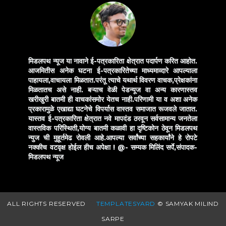
मिडलपथ न्यूज या नावाने ई-पत्रकारिता क्षेत्रात पदार्पण करित आहोत.
आजमितीस अनेक घटना ई-पत्रकारितेच्या माध्यमाव्दारे आपल्याला
पाहायला,वाचायला मिळतात.परंतू त्याचे यथार्थ विवरण वाचक,प्रेक्षकांना
मिळतातच असे नाही. बऱ्याच वेळी पेडन्यूज वा अन्य कारणास्तव
खरीखुरी बातमी ही वाचकांसमोर येतच नाही.परिणामी या व अशा अनेक
प्रकारामुळे एखाद्या घटनेचे विपर्यास वास्तव समाजात रूजवले जातात.
यास्तव ई-पत्रकारिता क्षेत्रात नवे मापदंड ठरवून सर्वसामान्य जनतेला
वास्तविक परिस्थिती,योग्य बातमी कळावी हा दृष्टिकोन ठेवून मिडलपथ
न्युज ची मुहूर्तमेढ रोवली आहे.आपल्या सर्वांच्या सहकार्यांने हे रोपटे
नक्कीच वटवृक्ष होईल हीच अपेक्षा !
@- सम्यक मिलिंद सर्पे,संपादक-
मिडलपथ न्यूज
ALL RIGHTS RESERVED
TEMPLATESYARD
© SAMYAK MILIND
SARPE