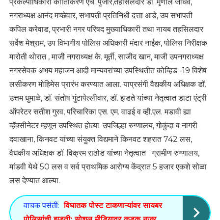
प्रकल्पाधिकारी कीर्तिकिरण एच. पुजार,तहसिलदार डॉ. मृणाल जाधव,
नगराध्यक्ष आनंद मच्छेवार, सभापती प्रतिनिधी दत्ता आडे, उप सभापती
कपिल करेवाड, प्रभारी नगर परिषद मुख्याधिकारी तथा नायब तहसिलदार
सर्वेश मेश्राम, उप विभागीय पोलिस अधिकारी मंदार नाईक, पोलिस निरीक्षक
मारोती थोरात , माजी नगराध्यक्ष के. मूर्ती, साजीद खान, माजी उपनगराध्यक्ष
नगरसेवक अभय महाजन आदी मान्यवरांच्या उपस्थितीत कोव्हिड -19 विशेष
लसीकरण मोहिमेस प्रारंभ करण्यात आला. याप्रसंगी वैद्यकीय अधिक्षक डॉ.
उत्तम धुमाळे, डॉ. संतोष गुंटापेल्लीवार, डॉ. झडते यांच्या नेतृत्वात डाटा एंट्री
ऑपरेटर सतीश गुरव, परिचारिका एस. एम. वाढई व व्ही.एल. मडावी ह्या
व्हॅक्सीनेटर म्हणून उपस्थित होत्या. उपजिल्हा रुग्णालय, गोकुंदा व नागरी
दवाखाना, किनवट यांच्या संयुक्त विद्यमाने किनवट शहरात 742 लस,
वैघकीय अधिक्षक डॉ. विक्रम राठोड यांच्या नेतृत्वात ग्रामीण रुग्णालय,
मांडवी येथे 50 लस व सर्व प्राथमिक आरोग्य केंद्रात 5 हजार एकशे सोळा
लस देण्यात आल्या.
वाचक पसंती:
विघातक पोस्ट टाकणाऱ्यांवर सायबर
पोलिसांची झडती; सोशल मीडियावर कडक नजर