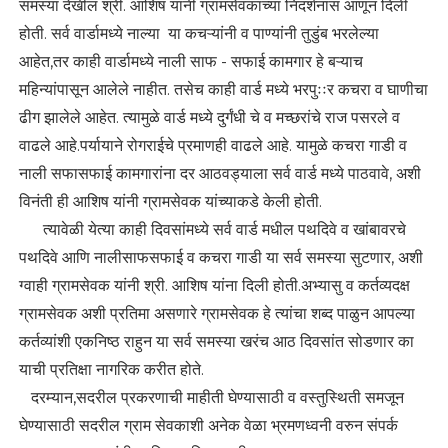
समस्यां देखील श्री. आशिष यांनी ग्रामसेवकाच्या निदर्शनास आणून दिली
होती. सर्व वार्डामध्ये नाल्या या कचऱ्यांनी व पाण्यांनी तुडुंब भरलेल्या
आहेत,तर काही वार्डामध्ये नाली साफ - सफाई कामगार हे बऱ्याच
महिन्यांपासून आलेले नाहीत. तसेच काही वार्ड मध्ये भरपुःःर कचरा व घाणीचा
ढीग झालेले आहेत. त्यामुळे वार्ड मध्ये दुर्गंधी चे व मच्छरांचे राज पसरले व
वाढले आहे.पर्यायाने रोगराईचे प्रमाणही वाढले आहे. यामुळे कचरा गाडी व
नाली सफासफाई कामगारांना दर आठवड्याला सर्व वार्ड मध्ये पाठवावे, अशी
विनंती ही आशिष यांनी ग्रामसेवक यांच्याकडे केली होती.
त्यावेळी येत्या काही दिवसांमध्ये सर्व वार्ड मधील पथदिवे व खांबावरचे
पथदिवे आणि नालीसाफसफाई व कचरा गाडी या सर्व समस्या सुटणार, अशी
ग्वाही ग्रामसेवक यांनी श्री. आशिष यांना दिली होती.अभ्यासु व कर्तव्यदक्ष
ग्रामसेवक अशी प्रतिमा असणारे ग्रामसेवक हे त्यांचा शब्द पाळुन आपल्या
कर्तव्यांशी एकनिष्ठ राहुन या सर्व समस्या खरंच आठ दिवसांत सोडणार का
याची प्रतिक्षा नागरिक करीत होते.
दरम्यान,सदरील प्रकरणाची माहीती घेण्यासाठी व वस्तुस्थिती समजून
घेण्यासाठी सदरील ग्राम सेवकाशी अनेक वेळा भ्रमणध्वनी वरुन संपर्क