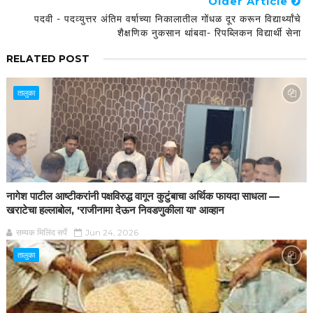
Older Article
पदवी - पदव्युत्तर अंतिम वर्षाच्या निकालातील गोंधळ दूर करून विद्यार्थ्यांचे
शैक्षणिक नुकसान थांबवा- रिपब्लिकन विद्यार्थी सेना
RELATED POST
तालुका
नागेश पाटील आष्टीकरांनी पक्षविरुद्ध वागून कुटुंबाचा अर्थिक फायदा साधला —
खराटेचा हल्लाबोल, 'राजीनामा देऊन निवडणुकीला या' आव्हान
सम्यक मिलिंद सर्पे
Jun 24, 2026
तालुका