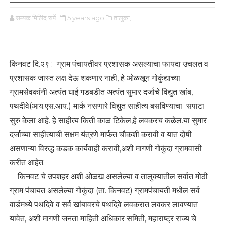
सम्यक मिलिंद सर्पे
5 years ago
तालुका,
किनवट दि.२९ : ग्राम पंचायतीवर प्रशासक असल्याचा फायदा उचलत व
प्रशासक जास्त लक्ष देऊ शकणार नाही, हे ओळखून गोकुंद्याच्या
ग्रामसेवकांनी अत्यंत घाई गडबडीत अत्यंत सुमार दर्जाचे विद्युत खांब,
पथदीवे(आय.एस.आय.) मार्क नसणारे विद्युत साहीत्य बसविण्याचा सपाटा
सुरु केला आहे. हे साहीत्य किती काळ टिकेल,हे लवकरच कळेल.या सुमार
दर्जाच्या साहीत्याची सक्षम यंत्रणे मार्फत चौकशी करावी व यात दोषी
असणाऱ्या विरुद्ध कडक कार्यवाही करावी,अशी मागणी गोकुंदा ग्रामवासी
करीत आहेत.
किनवट चे उपशहर अशी ओळख असलेल्या व तालुक्यातील सर्वात मोठी
ग्राम पंचायत असलेल्या गोकुंदा (ता. किनवट) ग्रामपंचायती मधील सर्व
वार्डमध्ये पथदिवे व सर्व खांबावरचे पथदिवे लवकरात लवकर लावण्यात
यावेत, अशी मागणी जनता माहिती अधिकार समिती, महाराष्ट्र राज्य चे