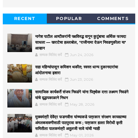
RECENT
POPULAR
COMMENTS
नागेश पाटील आष्टीकरांनी पक्षविरुद्ध वागून कुटुंबाचा अर्थिक फायदा
साधला — खराटेचा हल्लाबोल, 'राजीनामा देऊन निवडणुकीला या'
आव्हान
सम्यक मिलिंद सर्पे
Jun 24, 2026
सहा महिन्यांपासून कमिशन थकीत; स्वस्त धान्य दुकानदारांचा
आंदोलनाचा इशारा
सम्यक मिलिंद सर्पे
Jun 23, 2026
सामाजिक कार्यकर्ते संजय निवडंगे यांना पितृषोक दत्ता लक्ष्मण निवडंगे
यांचे वृद्धापकाळाने निधन
सम्यक मिलिंद सर्पे
May 28, 2026
मुख्यमंत्री देवेंद्र फडणवीस यांच्याकडे पत्रकार संरक्षण कायद्याच्या
अंमलबजावणीसाठी पाठपुरावा करू ; पत्रकार हल्ला विरोधी कृती
समितीला पालकमंत्री अतुलजी सावे यांची ग्वाही
सम्यक मिलिंद सर्पे
May 01, 2026