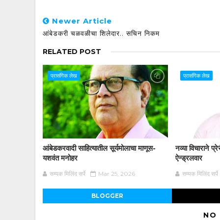
Newer Article
आंबेडकरी चळवळीचा शिलेदार.. सचिन निकम
RELATED POST
प्रासंगिक लेख
प्रासंगिक लेख
आंबेडकरवादी साहित्यातील सूर्यमोलाचा माणूस-
नव्या विचाराने प्र
यशवंत मनोहर
ऐन्ड्रलवार
सम्यक मिलिंद सर्पे
Mar 25, 2026
सम्यक मिलिंद सर्पे
BLOGGER
NO