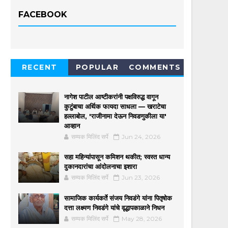
FACEBOOK
RECENT
POPULAR
COMMENTS
नागेश पाटील आष्टीकरांनी पक्षविरुद्ध वागून
कुटुंबाचा अर्थिक फायदा साधला — खराटेचा
हल्लाबोल, 'राजीनामा देऊन निवडणुकीला या'
आव्हान
सम्यक मिलिंद सर्पे
Jun 24, 2026
सहा महिन्यांपासून कमिशन थकीत; स्वस्त धान्य
दुकानदारांचा आंदोलनाचा इशारा
सम्यक मिलिंद सर्पे
Jun 23, 2026
सामाजिक कार्यकर्ते संजय निवडंगे यांना पितृषोक
दत्ता लक्ष्मण निवडंगे यांचे वृद्धापकाळाने निधन
सम्यक मिलिंद सर्पे
May 28, 2026