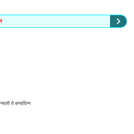
कर
 बनवली ते कण्हदिन्न