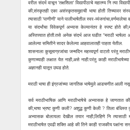
वरील संदर्भ वाचून 'तक्षशिला' विद्यापीठाचे महात्म्य नि त्या विद
की,संस्कृतही एका असंस्कृतसमुहाची भाषा होती तिच्यावर संस्
त्यासाठी 'पाणीणी' याने पालीभाषेतील स्वर-व्यंजनांचा,वर्णमालेचा
या संदर्भांचा विवेकपूर्ण अभ्यास केल्यानंतर हे स्पष्ट होते की,
अस्तित्त्वात होती.तसे अनेक संदर्भ आज घडीत "मराठी भाषेला 
आलेल्या समितीने सादर केलेल्या आहवालातही पाहता येतील.
शासनाला कुसूमाग्रजांचा जन्मदिन महत्त्वपूर्ण वाटतो परंतु मर
कुणाच्याही लक्षात येत नाही,असे नाही.परंतु काही मराठीभाषेच्या
अज्ञानही यातून उघड होते.
मराठी भाषा ही इंग्रजांच्या जागतिक भाषेमुले आडचणीत आली नसून 
सर्व मराठीभाषिक आणि मराठीभाषेचे अभ्यासक हे जाणतात की,म
की,भाषा भ्रष्ट कुणी कली? अशुद्ध कुणी केली ? तिला बंधिस्त
अभ्यासक बोलायला देखील तयार नाही,लिहिणे नि त्यासाठी मरा
मराठीभाषेत एवढी शक्ति आहे की तिने काही राजकीय पक्षांना सत्