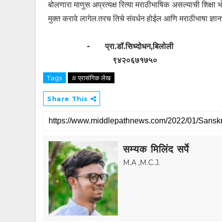
बोलणारा माणुस अप्रत्यक्ष रित्या मराठीभाषिक असल्याची शिक्षा
मुक्त करावे लागेल.तरच तिचे संवर्धन होईल आणि मराठीभाषा ज्ञानभ
- प्रा.डॉ.सिध्दोधन,बिलोली
९४२०६७१७५०
Tags
# प्रासंगिक लेख
Share This
सम्यक मिलिंद सर्पे
M.A ,M.C.J.