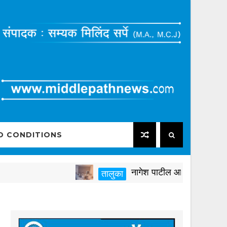
D CONDITIONS
नागेश पाटील आष्टीकरांनी पक्षविरुद्ध
तालुका