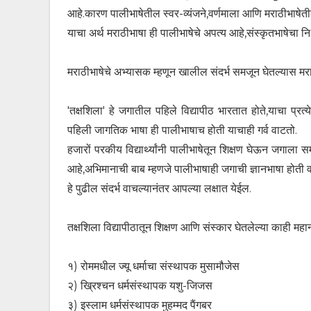
आहे.कारण पालीभाषेतील स्वर-व्यंजने,वर्णमाला आणि मराठीभाषेत
याचा अर्थ मराठीभाषा ही पालीभाषेचे अपत्य आहे,संस्कृतभाषेचा नि
मराठीभाषेचे अभ्यासक म्हणून खालील संदर्भ समजून घेतल्यास मराठी
'तक्षशिला' हे जगातील पहिले विद्यापीठ भारतात होते,याचा प्रत
पहिली जागतिक भाषा ही पालीभाषाच होती याचाही गर्व वाटतो.
हजारों परकीय विद्यार्थ्यांनी पालीभाषेतून शिक्षण घेऊन जगाला स
आहे,अभिमानाची बाब म्हणजे पालीभाषाही जगाची ज्ञानभाषा होती 
हे पुढील संदर्भ वाचल्यानंतर आपल्या लक्षात येईल.
तक्षशिला विद्यापीठातून शिक्षण आणि संस्कार घेतलेल्या काही महान 
१) रोममधील ज्यू धर्माचा संस्थापक मुसामौजेस
२) ख्रिश्चन धर्मसंस्थापक यशु-जिजस
३) इस्लाम धर्मसंस्थापक मुहम्मद पैंगबर