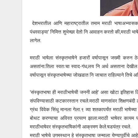
देशभरातील आणि महाराष्ट्रातील तमाम मराठी भाषाअभ्यासकां
पंधरवाड्या' निमित्त शुभेच्छा देतो नि आवाहन करतो की,मराठी भा
लागेल.
मराठी भाषेला संस्कृतभाषेने हजारों वर्षापासून जख्मी करुन 
असतांना.तिला स्वतःचा स्वाद-गंध,लय नि अर्थ असताना देखील तिच
वर्षापासून संस्कृतभाषेच्या जोखडात नि जाचात राहिल्याने तिचे अस्
'संस्कृतभाषा ही मराठीभाषेची जननी आहे' असा खोटा इतिहास लि
संपविण्यासाठी कटकारस्तान रचले.मराठी माणसांवर शिक्षणबंदी ला
ग्रंथ विवेक सिंधु मानला गेला.९ व्या शतकापर्यंत मराठी भाषेच्
बोथट करण्याचा अविरत प्रयत्न झाला.मराठी भाषेवर कायम प्र
मराठीभाषेवर संस्कृतभाषिकांनी आक्रमण केले.षडयंत्र रचले.
मराठी भाषेचे उगमस्थान हे संस्कृतभाषा जन्माला येण्यापुर्वीच