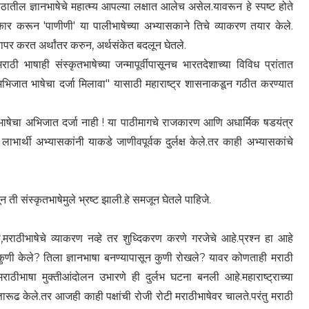
्यापीठातील ज्ञानभाषेचे महात्म्य आपल्या लक्षात आलेच असेल.यावरून हे स्पष्ट होते
कार करून 'पाणीणी' या पालीभाषेच्या अभ्यासकाने तिचे व्याकरण तयार केले.
 वापर करत अर्थांतर करुन, अर्थसंकेत बदलून घेतले.
मराठी भाषाही संस्कृतभाषेच्या जन्मापूर्वीपासूनच भारतदेशाच्या विविध प्रांतात
अभिजात भाषेचा दर्जा मिलावा" यासाठी महाराष्ट्र शासनाकडून गठीत करण्यात
ाठीभाषेचा अभिजात दर्जा नाही ! या पाठीमागचे राजकारण आणि अधार्मिक षडयंत्र
 लाभार्थी अभ्यासकांनी याकडे जाणीवपूर्वक दुर्लक्ष केले.तर काही अभ्यासकांचे
ती संस्कृतभाषेमुले भ्रष्ट झाली.हे समजून घेतले पाहिजे.
राठीभाषेचे व्याकरण नव्हे तर शुध्दिकरण करणे गरजेचे आहे.प्रश्न हा आहे
 कुणी केले? तिला ज्ञानभाषा बनण्यापासून कुणी रोखले? यावर कोणताही मराठी
ठीभाषा मुक्तीआंदोलन उभारणे ही दुर्लभ घटना बनली आहे.महाराष्ट्राच्या
तारूढ केले.तर आजही काही पक्षांची रोजी रोटी मराठीभाषेवर चालते.परंतु मराठी