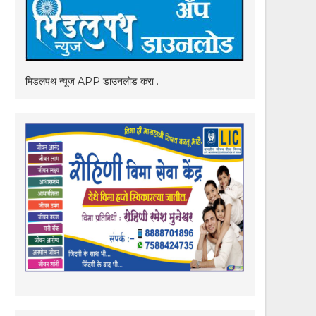
मिडलपथ न्यूज APP डाउनलोड करा .