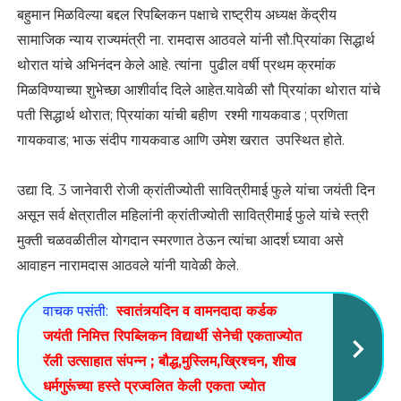
बहुमान मिळविल्या बद्दल रिपब्लिकन पक्षाचे राष्ट्रीय अध्यक्ष केंद्रीय
सामाजिक न्याय राज्यमंत्री ना. रामदास आठवले यांनी सौ.प्रियांका सिद्धार्थ
थोरात यांचे अभिनंदन केले आहे. त्यांना पुढील वर्षी प्रथम क्रमांक
मिळविण्याच्या शुभेच्छा आशीर्वाद दिले आहेत.यावेळी सौ प्रियांका थोरात यांचे
पती सिद्धार्थ थोरात; प्रियांका यांची बहीण रश्मी गायकवाड ; प्रणिता
गायकवाड; भाऊ संदीप गायकवाड आणि उमेश खरात उपस्थित होते.
उद्या दि. 3 जानेवारी रोजी क्रांतीज्योती सावित्रीमाई फुले यांचा जयंती दिन
असून सर्व क्षेत्रातील महिलांनी क्रांतीज्योती सावित्रीमाई फुले यांचे स्त्री
मुक्ती चळवळीतील योगदान स्मरणात ठेऊन त्यांचा आदर्श घ्यावा असे
आवाहन नारामदास आठवले यांनी यावेळी केले.
वाचक पसंती:
स्वातंत्र्यदिन व वामनदादा कर्डक
जयंती निमित्त रिपब्लिकन विद्यार्थी सेनेची एकताज्योत
रॅली उत्साहात संपन्न ; बौद्ध,मुस्लिम,ख्रिश्चन, शीख
धर्मगुरूंच्या हस्ते प्रज्वलित केली एकता ज्योत