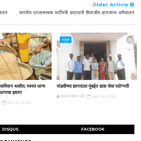
Older Article
िवादन
भारतीय प्रजासत्ताक पार्टीतर्फे छत्रपती शिवाजीम हाराजांना अभिवादन
तालुका
न कमिशन थकीत; स्वस्त धान्य
मांडवीच्या ज्ञानदाला मुंबईत डाक सेवा पदोन्नती
दोलनाचा इशारा
सम्यक मिलिंद सर्पे
Apr 26, 2026
Jun 23, 2026
DISQUS
FACEBOOK