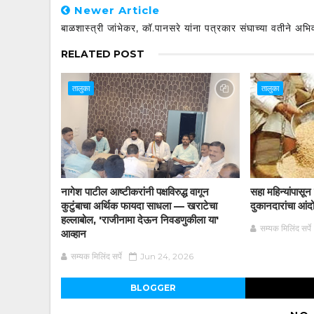
Newer Article
बाळशास्त्री जांभेकर, कॉ.पानसरे यांना पत्रकार संघाच्या वतीने अभ
RELATED POST
तालुका
तालुका
नागेश पाटील आष्टीकरांनी पक्षविरुद्ध वागून
सहा महिन्यांपासू
कुटुंबाचा अर्थिक फायदा साधला — खराटेचा
दुकानदारांचा आं
हल्लाबोल, 'राजीनामा देऊन निवडणुकीला या'
सम्यक मिलिंद सर्पे
आव्हान
सम्यक मिलिंद सर्पे
Jun 24, 2026
BLOGGER