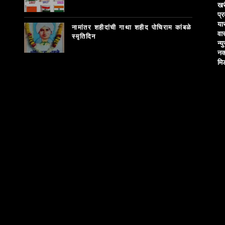
खर
प्
या
नामांतर शहीदांची गाथा शहीद पोचिराम कांबळे
वा
स्मृतिदिन
न्य
नक
मि