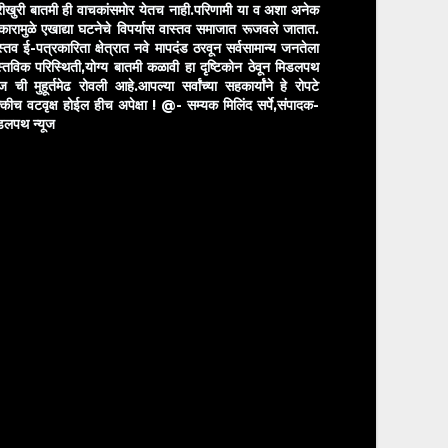
ीखुरी बातमी ही वाचकांसमोर येतच नाही.परिणामी या व अशा अनेक
रकारामुळे एखाद्या घटनेचे विपर्यास वास्तव समाजात रूजवले जातात.
स्तव ई-पत्रकारिता क्षेत्रात नवे मापदंड ठरवून सर्वसामान्य जनतेला
स्तविक परिस्थिती,योग्य बातमी कळावी हा दृष्टिकोन ठेवून मिडलपथ
ुज ची मुहूर्तमेढ रोवली आहे.आपल्या सर्वांच्या सहकार्यांने हे रोपटे
्कीच वटवृक्ष होईल हीच अपेक्षा !
@- सम्यक मिलिंद सर्पे,संपादक-
डलपथ न्यूज