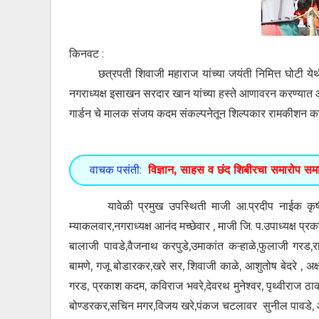
किनवट :
छत्रपती शिवाजी महाराज यांच्या जयंती निमित्त घोटी येथील शि
नगराध्यक्ष इसाखन सरदार खान यांच्या हस्ते आणावरन करण्यात 
गार्डन चे मालक संजय कदम संकल्पनेतून शिल्पकार रामकीशन क
वाचक पसंती:
विज्ञान, साहस व छंद शिबीरचा समारोप समा
यावेळी प्रमुख उपस्थिती माजी आ.प्रदीप नाईक कृषी उत्
म्याकलवार,नगराध्यक्ष आनंद मच्छेवार , माजी जि. प.उपाध्यक्ष प्
बालाजी पावडे,वैजनाथ करपुडे,उमाकांत कऱ्हाळे,फुलाजी गरड,र
बामणे, गजू बोडारकर,खरे सर, शिवाजी काळे, आशुतोष बेदरे , अक
गरड, प्रकाश कदम, कविराज भवरे,देवरथ मुनेश्वर, पृथ्वीराज ठा
बोण्डरकर,सचिन मगर,विजय खरे,पंकज चटलावर सुनील पावडे, आ