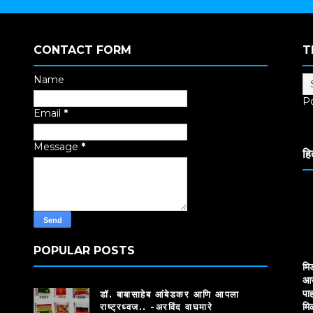
CONTACT FORM
T
Name
P
Email
*
Tr
Message
*
हि
POPULAR POSTS
मि
आज
पाह
डॉ. बाबासाहेब आंबेडकर आणि आपला
मि
राष्ट्रध्वज.. -अरविंद वाघमारे