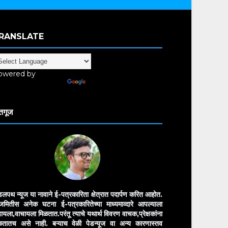
RANSLATE
owered by
anslate
तगूज
डलपथ न्यूज या नावाने ई-पत्रकारिता क्षेत्रात पदार्पण करित आहोत.
मितीस अनेक घटना ई-पत्रकारितेच्या माध्यमाव्दारे आपल्याला
ायला,वाचायला मिळतात.परंतू त्याचे यथार्थ विवरण वाचक,प्रेक्षकांना
ळतातच असे नाही. बऱ्याच वेळी पेडन्यूज वा अन्य कारणास्तव