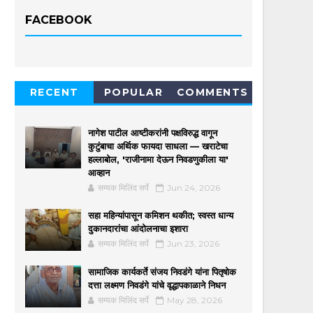
FACEBOOK
RECENT
POPULAR
COMMENTS
नागेश पाटील आष्टीकरांनी पक्षविरुद्ध वागून
कुटुंबाचा अर्थिक फायदा साधला — खराटेचा
हल्लाबोल, 'राजीनामा देऊन निवडणुकीला या'
आव्हान
सम्यक मिलिंद सर्पे
Jun 24, 2026
सहा महिन्यांपासून कमिशन थकीत; स्वस्त धान्य
दुकानदारांचा आंदोलनाचा इशारा
सम्यक मिलिंद सर्पे
Jun 23, 2026
सामाजिक कार्यकर्ते संजय निवडंगे यांना पितृषोक
दत्ता लक्ष्मण निवडंगे यांचे वृद्धापकाळाने निधन
सम्यक मिलिंद सर्पे
May 28, 2026