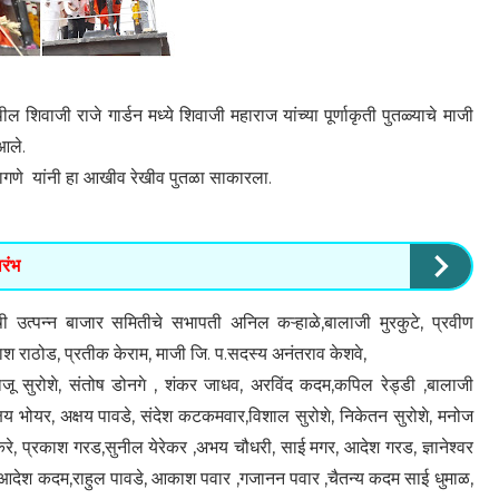
वाजी राजे गार्डन मध्ये शिवाजी महाराज यांच्या पूर्णाकृती पुतळ्याचे माजी
आले.
ागणे यांनी हा आखीव रेखीव पुतळा साकारला.
रंभ
पन्न बाजार समितीचे सभापती अनिल कऱ्हाळे,बालाजी मुरकुटे, प्रवीण
रकाश राठोड, प्रतीक केराम, माजी जि. प.सदस्य अनंतराव केशवे,
ाजू सुरोशे, संतोष डोनगे , शंकर जाधव, अरविंद कदम,कपिल रेड्डी ,बालाजी
्षय भोयर, अक्षय पावडे, संदेश कटकमवार,विशाल सुरोशे, निकेतन सुरोशे, मनोज
करे, प्रकाश गरड,सुनील येरेकर ,अभय चौधरी, साई मगर, आदेश गरड, ज्ञानेश्वर
देश कदम,राहुल पावडे, आकाश पवार ,गजानन पवार ,चैतन्य कदम साई धुमाळ,