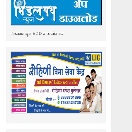
मिडलपथ न्यूज APP डाउनलोड करा .