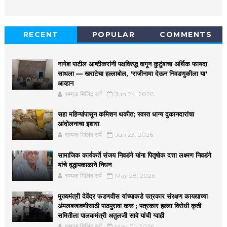
RECENT
POPULAR
COMMENTS
नागेश पाटील आष्टीकरांनी पक्षविरुद्ध वागून कुटुंबाचा अर्थिक फायदा
साधला — खराटेचा हल्लाबोल, 'राजीनामा देऊन निवडणुकीला या'
आव्हान
सम्यक मिलिंद सर्पे
Jun 24, 2026
सहा महिन्यांपासून कमिशन थकीत; स्वस्त धान्य दुकानदारांचा
आंदोलनाचा इशारा
सम्यक मिलिंद सर्पे
Jun 23, 2026
सामाजिक कार्यकर्ते संजय निवडंगे यांना पितृषोक दत्ता लक्ष्मण निवडंगे
यांचे वृद्धापकाळाने निधन
सम्यक मिलिंद सर्पे
May 28, 2026
मुख्यमंत्री देवेंद्र फडणवीस यांच्याकडे पत्रकार संरक्षण कायद्याच्या
अंमलबजावणीसाठी पाठपुरावा करू ; पत्रकार हल्ला विरोधी कृती
समितीला पालकमंत्री अतुलजी सावे यांची ग्वाही
सम्यक मिलिंद सर्पे
May 01, 2026