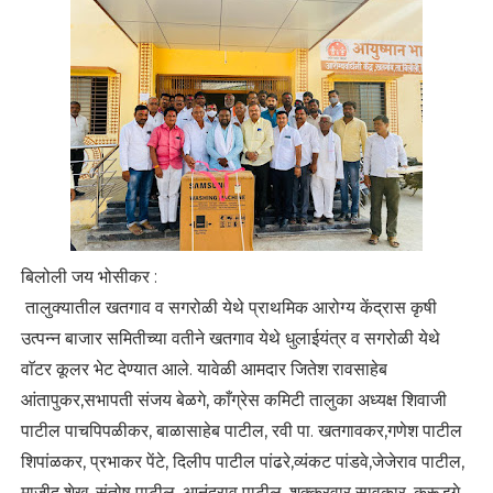
बिलोली जय भोसीकर :
तालुक्यातील खतगाव व सगरोळी येथे प्राथमिक आरोग्य केंद्रास कृषी
उत्पन्न बाजार समितीच्या वतीने खतगाव येथे धुलाईयंत्र व सगरोळी येथे
वाॅटर कूलर भेट देण्यात आले. यावेळी आमदार जितेश रावसाहेब
आंतापुकर,सभापती संजय बेळगे, काँग्रेस कमिटी तालुका अध्यक्ष शिवाजी
पाटील पाचपिपळीकर, बाळासाहेब पाटील, रवी पा. खतगावकर,गणेश पाटील
शिपांळकर, प्रभाकर पेंटे, दिलीप पाटील पांढरे,व्यंकट पांडवे,जेजेराव पाटील,
माजीद शेख, संतोष पाटील, आनंदराव पाटील, शक्करवार सावकार, कुरूडगे