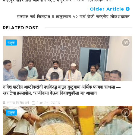
चंद्रपूर शहरातील जमिनीचे पट्टे मंजूर करा - अ.भा. रिपब्लिकन पक्ष
Older Article
राज्यात सर्व जिल्ह्यांत व तालुक्यात १२ मार्च रोजी राष्ट्रीय लोकअदालत
RELATED POST
तालुका
नागेश पाटील आष्टीकरांनी पक्षविरुद्ध वागून कुटुंबाचा अर्थिक फायदा साधला —
खराटेचा हल्लाबोल, 'राजीनामा देऊन निवडणुकीला या' आव्हान
सम्यक मिलिंद सर्पे
Jun 24, 2026
तालुका