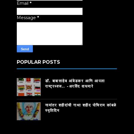
Email
*
Message
*
POPULAR POSTS
डॉ. बाबासाहेब आंबेडकर आणि आपला
राष्ट्रध्वज.. -अरविंद वाघमारे
नामांतर शहीदांची गाथा शहीद पोचिराम कांबळे
स्मृतिदिन