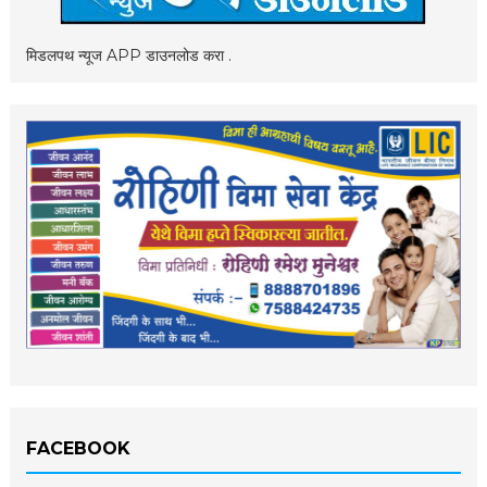
मिडलपथ न्यूज APP डाउनलोड करा .
FACEBOOK