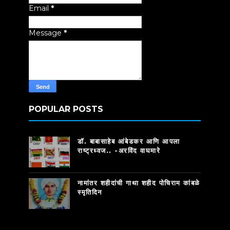
Email
*
Message
*
POPULAR POSTS
डॉ. बाबासाहेब आंबेडकर आणि आपला
राष्ट्रध्वज.. -अरविंद वाघमारे
नामांतर शहीदांची गाथा शहीद पोचिराम कांबळे
स्मृतिदिन