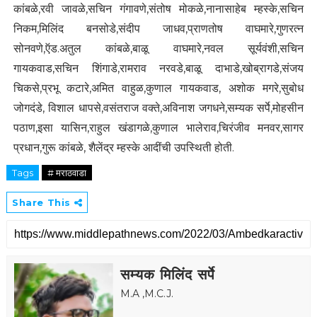
कांबळे,रवी जावळे,सचिन गंगावणे,संतोष मोकळे,नानासाहेब म्हस्के,सचिन
निकम,मिलिंद बनसोडे,संदीप जाधव,प्राणतोष वाघमारे,गुणरत्न
सोनवणे,ऍड.अतुल कांबळे,बाळू वाघमारे,नवल सूर्यवंशी,सचिन
गायकवाड,सचिन शिंगाडे,रामराव नरवडे,बाळू दाभाडे,खोब्रागडे,संजय
चिकसे,प्रभू कटारे,अमित वाहुळ,कुणाल गायकवाड, अशोक मगरे,सुबोध
जोगदंडे, विशाल धापसे,वसंतराज वक्ते,अविनाश जगधने,सम्यक सर्पे,मोहसीन
पठाण,इसा यासिन,राहुल खंडागळे,कुणाल भालेराव,चिरंजीव मनवर,सागर
प्रधान,गुरू कांबळे, शैलेंद्र म्हस्के आदींची उपस्थिती होती.
Tags
# मराठवाडा
Share This
सम्यक मिलिंद सर्पे
M.A ,M.C.J.