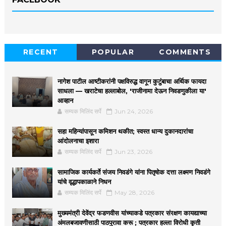
RECENT
POPULAR
COMMENTS
नागेश पाटील आष्टीकरांनी पक्षविरुद्ध वागून कुटुंबाचा अर्थिक फायदा
साधला — खराटेचा हल्लाबोल, 'राजीनामा देऊन निवडणुकीला या'
आव्हान
सम्यक मिलिंद सर्पे
Jun 24, 2026
सहा महिन्यांपासून कमिशन थकीत; स्वस्त धान्य दुकानदारांचा
आंदोलनाचा इशारा
सम्यक मिलिंद सर्पे
Jun 23, 2026
सामाजिक कार्यकर्ते संजय निवडंगे यांना पितृषोक दत्ता लक्ष्मण निवडंगे
यांचे वृद्धापकाळाने निधन
सम्यक मिलिंद सर्पे
May 28, 2026
मुख्यमंत्री देवेंद्र फडणवीस यांच्याकडे पत्रकार संरक्षण कायद्याच्या
अंमलबजावणीसाठी पाठपुरावा करू ; पत्रकार हल्ला विरोधी कृती