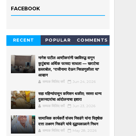
FACEBOOK
RECENT
POPULAR
COMMENTS
नागेश पाटील आष्टीकरांनी पक्षविरुद्ध वागून
कुटुंबाचा अर्थिक फायदा साधला — खराटेचा
हल्लाबोल, 'राजीनामा देऊन निवडणुकीला या'
आव्हान
सम्यक मिलिंद सर्पे
Jun 24, 2026
सहा महिन्यांपासून कमिशन थकीत; स्वस्त धान्य
दुकानदारांचा आंदोलनाचा इशारा
सम्यक मिलिंद सर्पे
Jun 23, 2026
सामाजिक कार्यकर्ते संजय निवडंगे यांना पितृषोक
दत्ता लक्ष्मण निवडंगे यांचे वृद्धापकाळाने निधन
सम्यक मिलिंद सर्पे
May 28, 2026