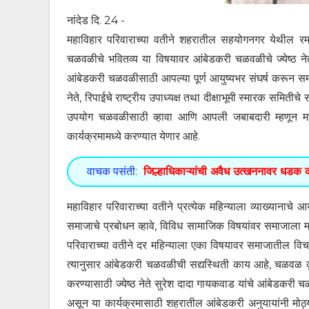
नांदेड दि. 24 -
महाविहार परिवाराच्या वतीने शहरातील सहयोगनगर येथील रमाई 
चळवळीचे भवितव्य या विषयावर आंबेडकरी चळवळीचे ज्येष्ठ ने
आंबेडकरी चळवळीसाठी आपल्या पूर्ण आयुष्यभर संघर्ष करून समाज
नेते, रिपाईचे राष्ट्रीय उपाध्यक्ष तथा दीक्षाभूमी स्मारक समितीचे सद
उपयोग चळवळीसाठी व्हावा आणि आपली जबाबदारी म्हणून महाविह
कार्यक्रमामध्ये करण्यात येणार आहे.
वाचक पसंती:
जिल्हाधिकाऱ्यांची अवैध उत्खननावर धडक क
महाविहार परिवाराच्या वतीने प्रत्येक महिन्याला व्याख्यानाचे आ
समाजाचे प्रबोधन व्हावे, विविध सामाजिक विषयांवर समाजाला मार्ग
परिवाराच्या वतीने दर महिन्याला एका विषयावर समाजातील विच
त्यानुसार आंबेडकरी चळवळीची सद्यस्थिती काय आहे, चळवळ क
करण्यासाठी ज्येष्ठ नेते सुरेश दादा गायकवाड यांचे आंबेडकर
असून या कार्यक्रमासाठी शहरातील आंबेडकरी अनुयायांनी मोठ्