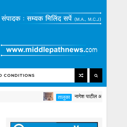
D CONDITIONS
नागेश पाटील आष्टीकरांनी पक्षविरुद्
तालुका