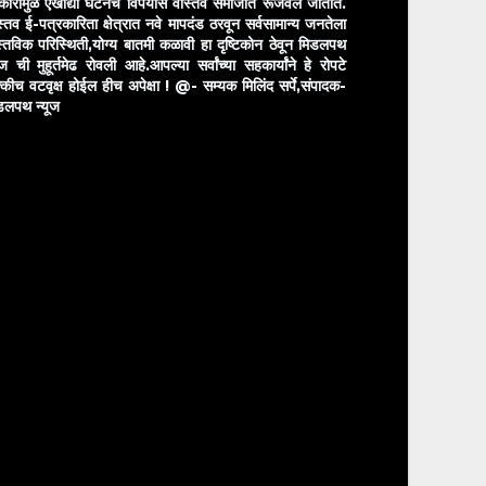
रकारामुळे एखाद्या घटनेचे विपर्यास वास्तव समाजात रूजवले जातात.
स्तव ई-पत्रकारिता क्षेत्रात नवे मापदंड ठरवून सर्वसामान्य जनतेला
स्तविक परिस्थिती,योग्य बातमी कळावी हा दृष्टिकोन ठेवून मिडलपथ
ुज ची मुहूर्तमेढ रोवली आहे.आपल्या सर्वांच्या सहकार्यांने हे रोपटे
्कीच वटवृक्ष होईल हीच अपेक्षा !
@- सम्यक मिलिंद सर्पे,संपादक-
डलपथ न्यूज