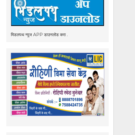
मिडलपथ न्यूज APP डाउनलोड करा .