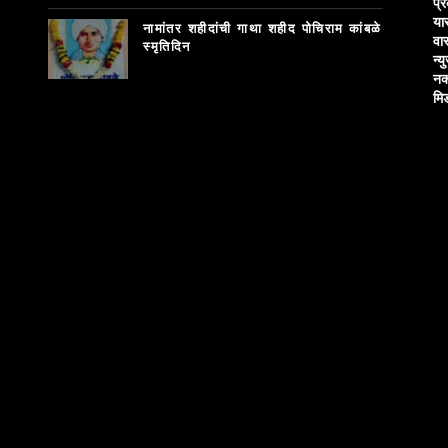
प्
या
नामांतर शहीदांची गाथा शहीद पोचिराम कांबळे
वा
स्मृतिदिन
न्य
नक
मि