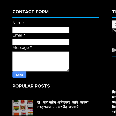
CONTACT FORM
T
Name
P
Email
*
Tr
Message
*
हि
POPULAR POSTS
मि
आज
पाह
डॉ. बाबासाहेब आंबेडकर आणि आपला
मि
राष्ट्रध्वज.. -अरविंद वाघमारे
खर