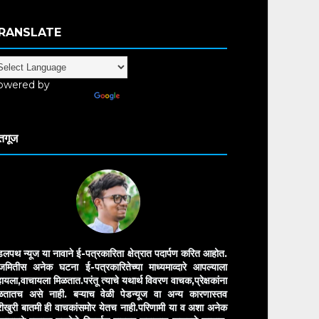
RANSLATE
owered by
anslate
तगूज
डलपथ न्यूज या नावाने ई-पत्रकारिता क्षेत्रात पदार्पण करित आहोत.
मितीस अनेक घटना ई-पत्रकारितेच्या माध्यमाव्दारे आपल्याला
ायला,वाचायला मिळतात.परंतू त्याचे यथार्थ विवरण वाचक,प्रेक्षकांना
ळतातच असे नाही. बऱ्याच वेळी पेडन्यूज वा अन्य कारणास्तव
ीखुरी बातमी ही वाचकांसमोर येतच नाही.परिणामी या व अशा अनेक