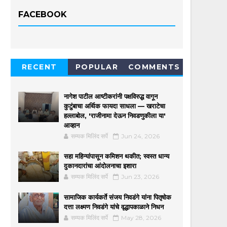
FACEBOOK
RECENT
POPULAR
COMMENTS
नागेश पाटील आष्टीकरांनी पक्षविरुद्ध वागून
कुटुंबाचा अर्थिक फायदा साधला — खराटेचा
हल्लाबोल, 'राजीनामा देऊन निवडणुकीला या'
आव्हान
सम्यक मिलिंद सर्पे
Jun 24, 2026
सहा महिन्यांपासून कमिशन थकीत; स्वस्त धान्य
दुकानदारांचा आंदोलनाचा इशारा
सम्यक मिलिंद सर्पे
Jun 23, 2026
सामाजिक कार्यकर्ते संजय निवडंगे यांना पितृषोक
दत्ता लक्ष्मण निवडंगे यांचे वृद्धापकाळाने निधन
सम्यक मिलिंद सर्पे
May 28, 2026