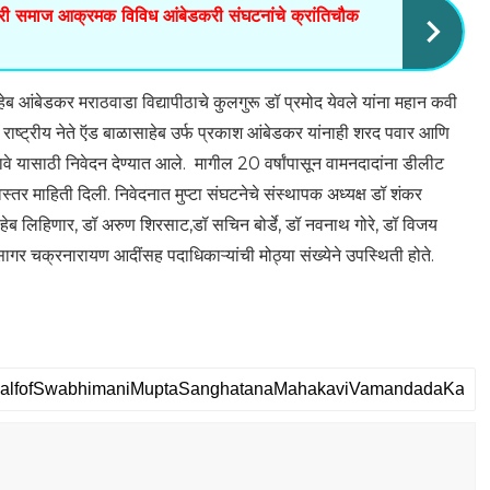
करी समाज आक्रमक विविध आंबेडकरी संघटनांचे क्रांतिचौक
ाहेब आंबेडकर मराठवाडा विद्यापीठाचे कुलगुरू डॉ प्रमोद येवले यांना महान कवी
ाष्ट्रीय नेते ऍड बाळासाहेब उर्फ प्रकाश आंबेडकर यांनाही शरद पवार आणि
 यासाठी निवेदन देण्यात आले. मागील 20 वर्षांपासून वामनदादांना डीलीट
्तर माहिती दिली. निवेदनात मुप्टा संघटनेचे संस्थापक अध्यक्ष डॉ शंकर
साहेब लिहिणार, डॉ अरुण शिरसाट,डॉ सचिन बोर्डे, डॉ नवनाथ गोरे, डॉ विजय
डॉ सागर चक्रनारायण आदींसह पदाधिकाऱ्यांची मोठ्या संख्येने उपस्थिती होते.