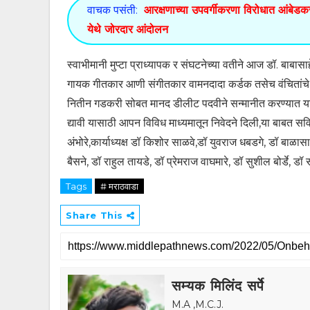
वाचक पसंती:
आरक्षणाच्या उपवर्गीकरणा विरोधात आंबेड
येथे जोरदार आंदोलन
स्वाभीमानी मुप्टा प्राध्यापक र संघटनेच्या वतीने आज डॉ. बाबास
गायक गीतकार आणी संगीतकार वामनदादा कर्डक तसेच वंचितांचे र
नितीन गडकरी सोबत मानद डीलीट पदवीने सन्मानीत करण्यात यावे
द्यावी यासाठी आपन विविध माध्यमातून निवेदने दिली,या बाबत सविस
अंभोरे,कार्याध्यक्ष डॉ किशोर साळवे,डॉ युवराज धबडगे, डॉ बाळा
बैसने, डॉ राहुल तायडे, डॉ प्रेमराज वाघमारे, डॉ सुशील बोर्डे, 
Tags
# मराठवाडा
Share This
सम्यक मिलिंद सर्पे
M.A ,M.C.J.