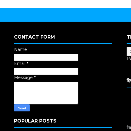
CONTACT FORM
T
Name
P
Email
*
Tr
Message
*
हि
POPULAR POSTS
मि