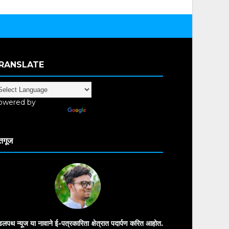
RANSLATE
owered by
anslate
तगूज
डलपथ न्यूज या नावाने ई-पत्रकारिता क्षेत्रात पदार्पण करित आहोत.