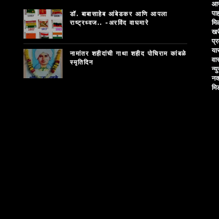
आज
पाह
डॉ. बाबासाहेब आंबेडकर आणि आपला
मि
राष्ट्रध्वज.. -अरविंद वाघमारे
खर
प्
या
नामांतर शहीदांची गाथा शहीद पोचिराम कांबळे
वा
स्मृतिदिन
न्य
नक
मि