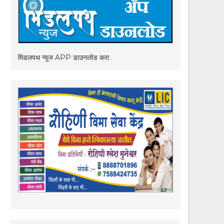
मिडलपथ न्यूज APP डाउनलोड करा .