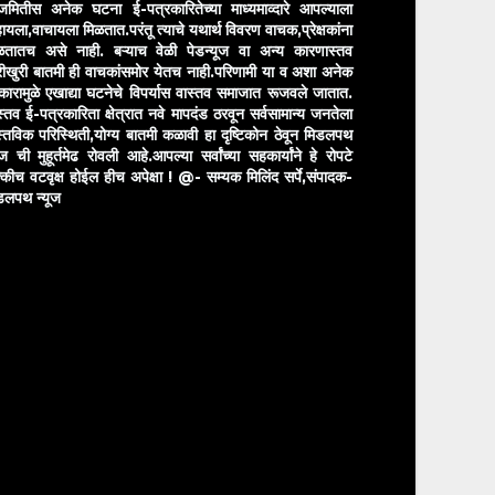
मितीस अनेक घटना ई-पत्रकारितेच्या माध्यमाव्दारे आपल्याला
ायला,वाचायला मिळतात.परंतू त्याचे यथार्थ विवरण वाचक,प्रेक्षकांना
ळतातच असे नाही. बऱ्याच वेळी पेडन्यूज वा अन्य कारणास्तव
ीखुरी बातमी ही वाचकांसमोर येतच नाही.परिणामी या व अशा अनेक
रकारामुळे एखाद्या घटनेचे विपर्यास वास्तव समाजात रूजवले जातात.
स्तव ई-पत्रकारिता क्षेत्रात नवे मापदंड ठरवून सर्वसामान्य जनतेला
स्तविक परिस्थिती,योग्य बातमी कळावी हा दृष्टिकोन ठेवून मिडलपथ
ुज ची मुहूर्तमेढ रोवली आहे.आपल्या सर्वांच्या सहकार्यांने हे रोपटे
्कीच वटवृक्ष होईल हीच अपेक्षा !
@- सम्यक मिलिंद सर्पे,संपादक-
डलपथ न्यूज