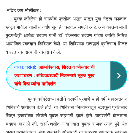
नांदेड
जय भोसीकर :
युवक काँग्रेस ही संघर्षाचं प्रतीक असून यातून युवा नेतृत्व घडतात.
म्हणून मागील चाळीस वर्षांपासून ही चळवळ जपली आहे. असे वक्तव्य माजी
मुख्यमंत्री अशोक चव्हाण यांनी डॉ. शंकरराव चव्हाण यांच्या जयंती निमित्त
आयोजित रक्तदान शिबिरात केले. या शिबिराला उत्स्फूर्त प्रतिसाद मिळत
११२३ रक्तदात्यांनी रक्तदान केले.
वाचक पसंती:
आत्मविश्वास, शिस्त व ध्येयवादाची
जडणघडण : आंबेडकरवादी मिशनमध्ये सूरज गुरव
यांचे विद्यार्थ्यांना मार्गदर्शन
युवक काँग्रेसच्या वतीने दरवर्षी प्रमाणे याही वर्षी महारक्तदान
शिबिराचे आयोजन केले होते. या शिबिरास जिल्हाभरातून उत्स्फूर्त प्रतिसाद
मिळून हजारोंच्या संख्येने युवक सहभागी झाले होते. याप्रसंगी बोलताना
चव्हाण म्हणाले की, सद्यस्थितीत गावागावात युवक राजकारणात पुढे येत
असून ग्रामपंचायत, सेवा सहकारी सोसायटी या सारख्या स्थानिक स्वराज्य