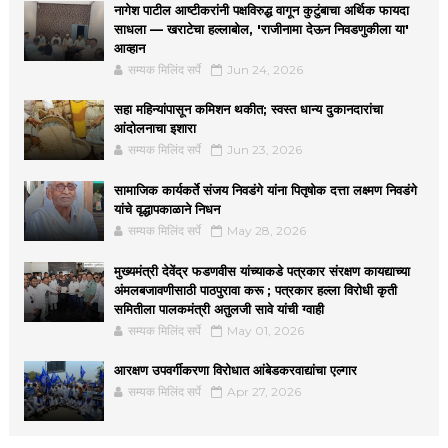
नागेश पाटील आष्टीकरांनी पक्षविरुद्ध वागून कुटुंबाचा अर्थिक फायदा
साधला — खराटेचा हल्लाबोल, 'राजीनामा देऊन निवडणुकीला या'
आव्हान
सम्यक मिलिंद सर्पे
Jun 24, 2026
सहा महिन्यांपासून कमिशन थकीत; स्वस्त धान्य दुकानदारांचा
आंदोलनाचा इशारा
सम्यक मिलिंद सर्पे
Jun 23, 2026
सामाजिक कार्यकर्ते संजय निवडंगे यांना पितृषोक दत्ता लक्ष्मण निवडंगे
यांचे वृद्धापकाळाने निधन
सम्यक मिलिंद सर्पे
May 28, 2026
मुख्यमंत्री देवेंद्र फडणवीस यांच्याकडे पत्रकार संरक्षण कायद्याच्या
अंमलबजावणीसाठी पाठपुरावा करू ; पत्रकार हल्ला विरोधी कृती
समितीला पालकमंत्री अतुलजी सावे यांची ग्वाही
सम्यक मिलिंद सर्पे
May 01, 2026
आरक्षण उपवर्गीकरणा विरोधात आंबेडकरवाद्यांचा एल्गार
सम्यक मिलिंद सर्पे
Apr 27, 2026