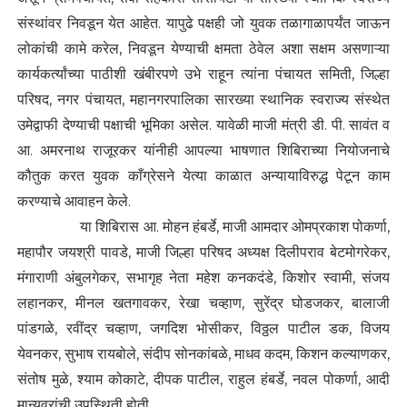
संस्थांवर निवडून येत आहेत. यापुढे पक्षही जो युवक तळागाळापर्यंत जाऊन
लोकांची कामे करेल, निवडून येण्याची क्षमता ठेवेल अशा सक्षम असणाऱ्या
कार्यकर्त्यांच्या पाठीशी खंबीरपणे उभे राहून त्यांना पंचायत समिती, जिल्हा
परिषद, नगर पंचायत, महानगरपालिका सारख्या स्थानिक स्वराज्य संस्थेत
उमेद्वाफी देण्याची पक्षाची भूमिका असेल. यावेळी माजी मंत्री डी. पी. सावंत व
आ. अमरनाथ राजूरकर यांनीही आपल्या भाषणात शिबिराच्या नियोजनाचे
कौतुक करत युवक काँग्रेसने येत्या काळात अन्यायाविरुद्ध पेटून काम
करण्याचे आवाहन केले.
या शिबिरास आ. मोहन हंबर्डे, माजी आमदार ओमप्रकाश पोकर्णा,
महापौर जयश्री पावडे, माजी जिल्हा परिषद अध्यक्ष दिलीपराव बेटमोगरेकर,
मंगाराणी अंबुलगेकर, सभागृह नेता महेश कनकदंडे, किशोर स्वामी, संजय
लहानकर, मीनल खतगावकर, रेखा चव्हाण, सुरेंद्र घोडजकर, बालाजी
पांडगळे, रवींद्र चव्हाण, जगदिश भोसीकर, विठ्ठल पाटील डक, विजय
येवनकर, सुभाष रायबोले, संदीप सोनकांबळे, माधव कदम, किशन कल्याणकर,
संतोष मुळे, श्याम कोकाटे, दीपक पाटील, राहुल हंबर्डे, नवल पोकर्णा, आदी
मान्यवरांची उपस्थिती होती.