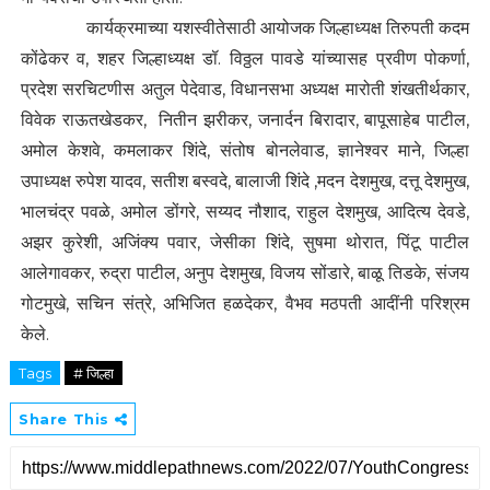
कार्यक्रमाच्या यशस्वीतेसाठी आयोजक जिल्हाध्यक्ष तिरुपती कदम
कोंढेकर व, शहर जिल्हाध्यक्ष डॉ. विठ्ठल पावडे यांच्यासह प्रवीण पोकर्णा,
प्रदेश सरचिटणीस अतुल पेदेवाड, विधानसभा अध्यक्ष मारोती शंखतीर्थकार,
विवेक राऊतखेडकर, नितीन झरीकर, जनार्दन बिरादार, बापूसाहेब पाटील,
अमोल केशवे, कमलाकर शिंदे, संतोष बोनलेवाड, ज्ञानेश्वर माने, जिल्हा
उपाध्यक्ष रुपेश यादव, सतीश बस्वदे, बालाजी शिंदे ,मदन देशमुख, दत्तू देशमुख,
भालचंद्र पवळे, अमोल डोंगरे, सय्यद नौशाद, राहुल देशमुख, आदित्य देवडे,
अझर कुरेशी, अजिंक्य पवार, जेसीका शिंदे, सुषमा थोरात, पिंटू पाटील
आलेगावकर, रुद्रा पाटील, अनुप देशमुख, विजय सोंडारे, बाळू तिडके, संजय
गोटमुखे, सचिन संत्रे, अभिजित हळदेकर, वैभव मठपती आदींनी परिश्रम
केले.
Tags
# जिल्हा
Share This