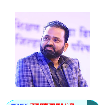
वाचक पसंती:
प्रभाग रचनेत सहा गट व १२ गण