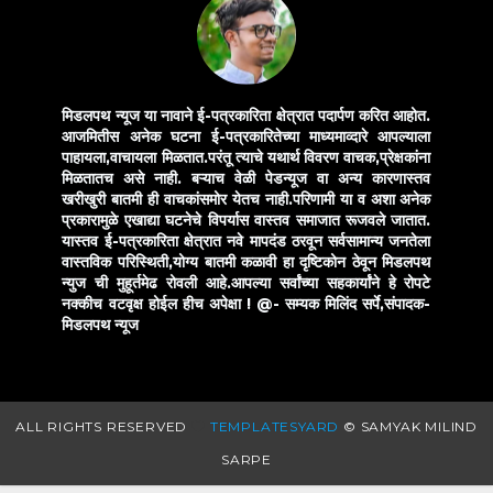
मिडलपथ न्यूज या नावाने ई-पत्रकारिता क्षेत्रात पदार्पण करित आहोत.
आजमितीस अनेक घटना ई-पत्रकारितेच्या माध्यमाव्दारे आपल्याला
पाहायला,वाचायला मिळतात.परंतू त्याचे यथार्थ विवरण वाचक,प्रेक्षकांना
मिळतातच असे नाही. बऱ्याच वेळी पेडन्यूज वा अन्य कारणास्तव
खरीखुरी बातमी ही वाचकांसमोर येतच नाही.परिणामी या व अशा अनेक
प्रकारामुळे एखाद्या घटनेचे विपर्यास वास्तव समाजात रूजवले जातात.
यास्तव ई-पत्रकारिता क्षेत्रात नवे मापदंड ठरवून सर्वसामान्य जनतेला
वास्तविक परिस्थिती,योग्य बातमी कळावी हा दृष्टिकोन ठेवून मिडलपथ
न्युज ची मुहूर्तमेढ रोवली आहे.आपल्या सर्वांच्या सहकार्यांने हे रोपटे
नक्कीच वटवृक्ष होईल हीच अपेक्षा !
@- सम्यक मिलिंद सर्पे,संपादक-
मिडलपथ न्यूज
ALL RIGHTS RESERVED
TEMPLATESYARD
© SAMYAK MILIND
SARPE