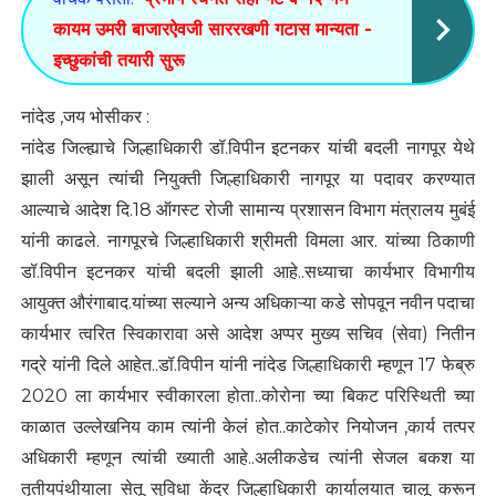
कायम उमरी बाजारऐवजी साररखणी गटास मान्यता -
इच्छुकांची तयारी सुरू
नांदेड ,जय भोसीकर :
नांदेड जिल्ह्याचे जिल्हाधिकारी डॉ.विपीन इटनकर यांची बदली नागपूर येथे
झाली असून त्यांची नियुक्ती जिल्हाधिकारी नागपूर या पदावर करण्यात
आल्याचे आदेश दि.18 ऑगस्ट रोजी सामान्य प्रशासन विभाग मंत्रालय मुबंई
यांनी काढले. नागपूरचे जिल्हाधिकारी श्रीमती विमला आर. यांच्या ठिकाणी
डॉ.विपीन इटनकर यांची बदली झाली आहे..सध्याचा कार्यभार विभागीय
आयुक्त औरंगाबाद.यांच्या सल्याने अन्य अधिकाऱ्या कडे सोपवून नवीन पदाचा
कार्यभार त्वरित स्विकारावा असे आदेश अप्पर मुख्य सचिव (सेवा) नितीन
गद्रे यांनी दिले आहेत..डॉ.विपीन यांनी नांदेड जिल्हाधिकारी म्हणून 17 फेब्रु
2020 ला कार्यभार स्वीकारला होता..कोरोना च्या बिकट परिस्थिती च्या
काळात उल्लेखनिय काम त्यांनी केलं होत..काटेकोर नियोजन ,कार्य तत्पर
अधिकारी म्हणून त्यांची ख्याती आहे..अलीकडेच त्यांनी सेजल बकश या
तृतीयपंथीयाला सेतू सुविधा केंद्र जिल्हाधिकारी कार्यालयात चालू करून