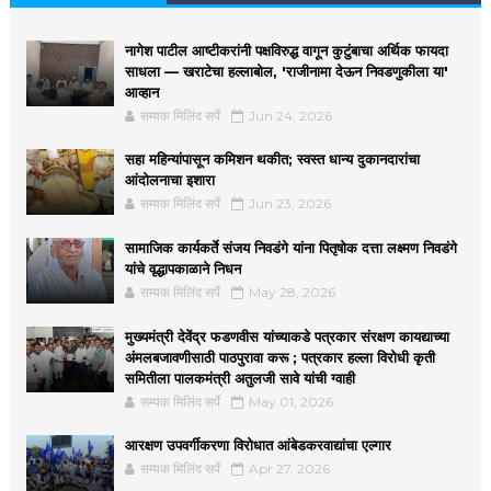
नागेश पाटील आष्टीकरांनी पक्षविरुद्ध वागून कुटुंबाचा अर्थिक फायदा
साधला — खराटेचा हल्लाबोल, 'राजीनामा देऊन निवडणुकीला या'
आव्हान
सम्यक मिलिंद सर्पे
Jun 24, 2026
सहा महिन्यांपासून कमिशन थकीत; स्वस्त धान्य दुकानदारांचा
आंदोलनाचा इशारा
सम्यक मिलिंद सर्पे
Jun 23, 2026
सामाजिक कार्यकर्ते संजय निवडंगे यांना पितृषोक दत्ता लक्ष्मण निवडंगे
यांचे वृद्धापकाळाने निधन
सम्यक मिलिंद सर्पे
May 28, 2026
मुख्यमंत्री देवेंद्र फडणवीस यांच्याकडे पत्रकार संरक्षण कायद्याच्या
अंमलबजावणीसाठी पाठपुरावा करू ; पत्रकार हल्ला विरोधी कृती
समितीला पालकमंत्री अतुलजी सावे यांची ग्वाही
सम्यक मिलिंद सर्पे
May 01, 2026
आरक्षण उपवर्गीकरणा विरोधात आंबेडकरवाद्यांचा एल्गार
सम्यक मिलिंद सर्पे
Apr 27, 2026