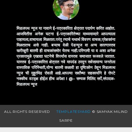
मिडलपथ न्यूज या नावाने ई-पत्रकारिता क्षेत्रात पदार्पण करित आहोत.
आजमितीस अनेक घटना ई-पत्रकारितेच्या माध्यमाव्दारे आपल्याला
पाहायला,वाचायला मिळतात.परंतू त्याचे यथार्थ विवरण वाचक,प्रेक्षकांना
मिळतातच असे नाही. बऱ्याच वेळी पेडन्यूज वा अन्य कारणास्तव
खरीखुरी बातमी ही वाचकांसमोर येतच नाही.परिणामी या व अशा अनेक
प्रकारामुळे एखाद्या घटनेचे विपर्यास वास्तव समाजात रूजवले जातात.
यास्तव ई-पत्रकारिता क्षेत्रात नवे मापदंड ठरवून सर्वसामान्य जनतेला
वास्तविक परिस्थिती,योग्य बातमी कळावी हा दृष्टिकोन ठेवून मिडलपथ
न्युज ची मुहूर्तमेढ रोवली आहे.आपल्या सर्वांच्या सहकार्यांने हे रोपटे
नक्कीच वटवृक्ष होईल हीच अपेक्षा !
@- सम्यक मिलिंद सर्पे,संपादक-
मिडलपथ न्यूज
ALL RIGHTS RESERVED
TEMPLATESYARD
© SAMYAK MILIND
SARPE