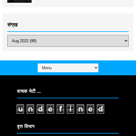
संग्रह
वाचक भेटी ...
u
n
d
e
f
i
n
e
d
वृत्त विभाग