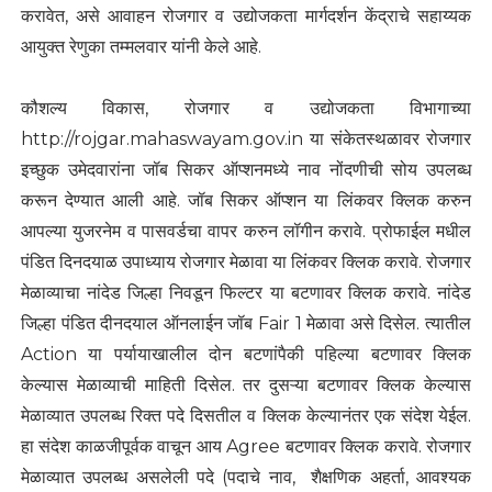
करावेत, असे आवाहन रोजगार व उद्योजकता मार्गदर्शन केंद्राचे सहाय्यक
आयुक्त रेणुका तम्मलवार यांनी केले आहे.
कौशल्य विकास, रोजगार व उद्योजकता विभागाच्या
http://rojgar.mahaswayam.gov.in या संकेतस्थळावर रोजगार
इच्छुक उमेदवारांना जॉब सिकर ऑप्शनमध्ये नाव नोंदणीची सोय उपलब्ध
करून देण्यात आली आहे. जॉब सिकर ऑप्शन या लिंकवर क्लिक करुन
आपल्या युजरनेम व पासवर्डचा वापर करुन लॉगीन करावे. प्रोफाईल मधील
पंडित दिनदयाळ उपाध्याय रोजगार मेळावा या लिंकवर क्लिक करावे. रोजगार
मेळाव्याचा नांदेड जिल्हा निवडून फिल्टर या बटणावर क्लिक करावे. नांदेड
जिल्हा पंडित दीनदयाल ऑनलाईन जॉब Fair 1 मेळावा असे दिसेल. त्यातील
Action या पर्यायाखालील दोन बटणांपैकी पहिल्या बटणावर क्लिक
केल्यास मेळाव्याची माहिती दिसेल. तर दुसऱ्या बटणावर क्लिक केल्यास
मेळाव्यात उपलब्ध रिक्त पदे दिसतील व क्लिक केल्यानंतर एक संदेश येईल.
हा संदेश काळजीपूर्वक वाचून आय Agree बटणावर क्लिक करावे. रोजगार
मेळाव्यात उपलब्ध असलेली पदे (पदाचे नाव, शैक्षणिक अहर्ता, आवश्यक