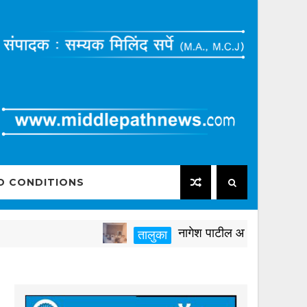
D CONDITIONS
नागेश पाटील आष्टीकरांनी पक्षविरुद्
तालुका