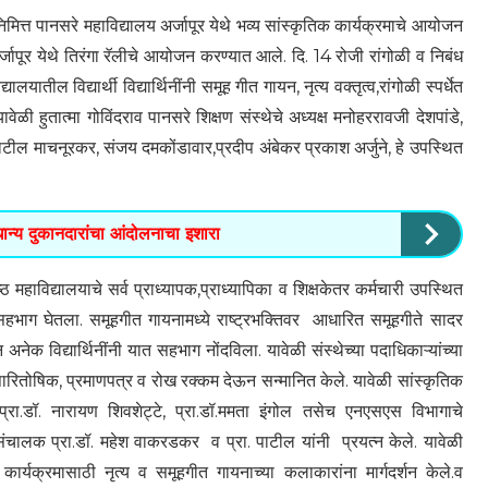
ानिमित्त पानसरे महाविद्यालय अर्जापूर येथे भव्य सांस्कृतिक कार्यक्रमाचे आयोजन
्जापूर येथे तिरंगा रॅलीचे आयोजन करण्यात आले. दि. 14 रोजी रांगोळी व निबंध
तील विद्यार्थी विद्यार्थिनींनी समूह गीत गायन, नृत्य वक्तृत्व,रांगोळी स्पर्धेत
ी हुतात्मा गोविंदराव पानसरे शिक्षण संस्थेचे अध्यक्ष मनोहररावजी देशपांडे,
पाटील माचनूरकर, संजय दमकोंडावार,प्रदीप अंबेकर प्रकाश अर्जुने, हे उपस्थित
ान्य दुकानदारांचा आंदोलनाचा इशारा
हाविद्यालयाचे सर्व प्राध्यापक,प्राध्यापिका व शिक्षकेतर कर्मचारी उपस्थित
ींनी सहभाग घेतला. समूहगीत गायनामध्ये राष्ट्रभक्तिवर आधारित समूहगीते सादर
 विद्यार्थिनींनी यात सहभाग नोंदविला. यावेळी संस्थेच्या पदाधिकाऱ्यांच्या
ा पारितोषिक, प्रमाणपत्र व रोख रक्कम देऊन सन्मानित केले. यावेळी सांस्कृतिक
प्रा.डॉ. नारायण शिवशेट्टे, प्रा.डॉ.ममता इंगोल तसेच एनएसएस विभागाचे
ग संचालक प्रा.डॉ. महेश वाकरडकर व प्रा. पाटील यांनी प्रयत्न केले. यावेळी
कार्यक्रमासाठी नृत्य व समूहगीत गायनाच्या कलाकारांना मार्गदर्शन केले.व