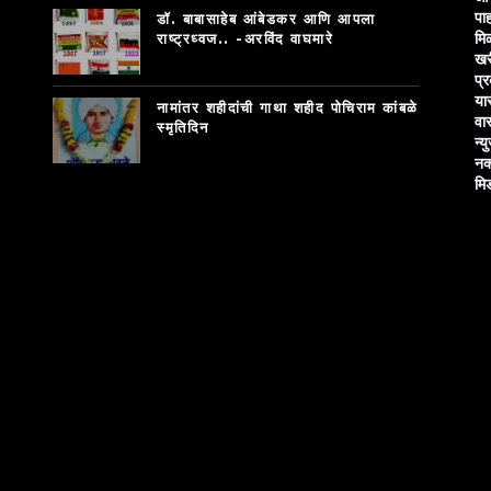
पाह
डॉ. बाबासाहेब आंबेडकर आणि आपला
मि
राष्ट्रध्वज.. -अरविंद वाघमारे
खर
प्
या
नामांतर शहीदांची गाथा शहीद पोचिराम कांबळे
वा
स्मृतिदिन
न्य
नक
मि