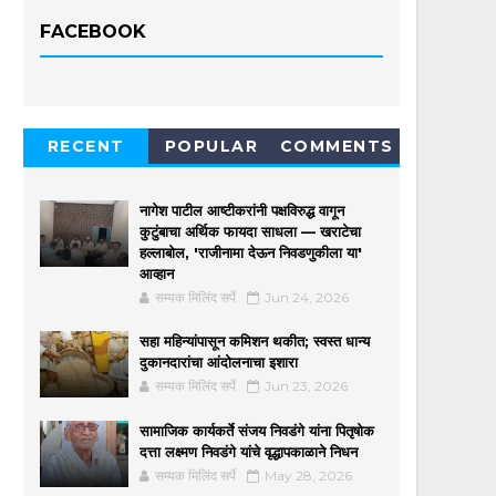
FACEBOOK
RECENT
POPULAR
COMMENTS
नागेश पाटील आष्टीकरांनी पक्षविरुद्ध वागून
कुटुंबाचा अर्थिक फायदा साधला — खराटेचा
हल्लाबोल, 'राजीनामा देऊन निवडणुकीला या'
आव्हान
सम्यक मिलिंद सर्पे
Jun 24, 2026
सहा महिन्यांपासून कमिशन थकीत; स्वस्त धान्य
दुकानदारांचा आंदोलनाचा इशारा
सम्यक मिलिंद सर्पे
Jun 23, 2026
सामाजिक कार्यकर्ते संजय निवडंगे यांना पितृषोक
दत्ता लक्ष्मण निवडंगे यांचे वृद्धापकाळाने निधन
सम्यक मिलिंद सर्पे
May 28, 2026