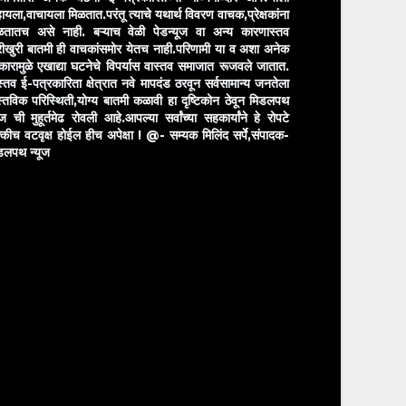
ायला,वाचायला मिळतात.परंतू त्याचे यथार्थ विवरण वाचक,प्रेक्षकांना
ळतातच असे नाही. बऱ्याच वेळी पेडन्यूज वा अन्य कारणास्तव
ीखुरी बातमी ही वाचकांसमोर येतच नाही.परिणामी या व अशा अनेक
रकारामुळे एखाद्या घटनेचे विपर्यास वास्तव समाजात रूजवले जातात.
स्तव ई-पत्रकारिता क्षेत्रात नवे मापदंड ठरवून सर्वसामान्य जनतेला
स्तविक परिस्थिती,योग्य बातमी कळावी हा दृष्टिकोन ठेवून मिडलपथ
ुज ची मुहूर्तमेढ रोवली आहे.आपल्या सर्वांच्या सहकार्यांने हे रोपटे
्कीच वटवृक्ष होईल हीच अपेक्षा !
@- सम्यक मिलिंद सर्पे,संपादक-
डलपथ न्यूज