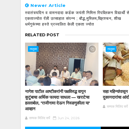
Newer Article
स्वातंत्र्यदिन व वामनदादा कर्डक जयंती निमित्त रिपब्लिकन विद्यार्थी स
एकताज्योत रॅली उत्साहात संपन्न ; बौद्ध,मुस्लिम,ख्रिश्चन, शीख
धर्मगुरूंच्या हस्ते प्रज्वलित केली एकता ज्योत
RELATED POST
तालुका
तालुका
नागेश पाटील आष्टीकरांनी पक्षविरुद्ध वागून
सहा महिन्यांपासू
कुटुंबाचा अर्थिक फायदा साधला — खराटेचा
दुकानदारांचा आं
हल्लाबोल, 'राजीनामा देऊन निवडणुकीला या'
सम्यक मिलिंद सर्पे
आव्हान
सम्यक मिलिंद सर्पे
Jun 24, 2026