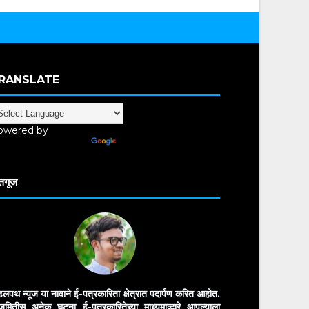
RANSLATE
owered by
anslate
तगूज
डलपथ न्यूज या नावाने ई-पत्रकारिता क्षेत्रात पदार्पण करित आहोत.
मितीस अनेक घटना ई-पत्रकारितेच्या माध्यमाव्दारे आपल्याला