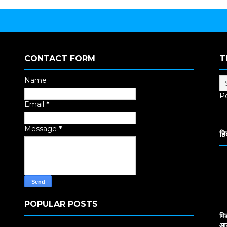
CONTACT FORM
T
Name
P
Email
*
Tr
Message
*
हि
POPULAR POSTS
मि
आज