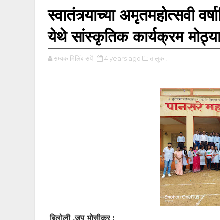
स्वातंत्र्याच्या अमृतमहोत्सवी वर्
येथे सांस्कृतिक कार्यक्रम मोठ्
सम्यक मिलिंद सर्पे
4 years ago
तालुका,
बिलोली ,जय भोसीकर :