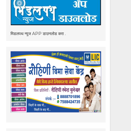
मिडलपथ न्यूज APP डाउनलोड करा .