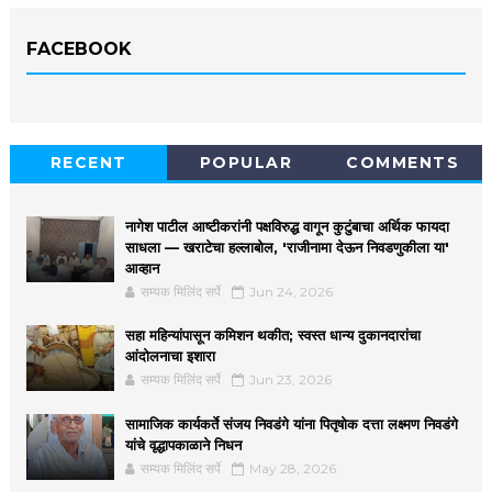
FACEBOOK
RECENT
POPULAR
COMMENTS
नागेश पाटील आष्टीकरांनी पक्षविरुद्ध वागून कुटुंबाचा अर्थिक फायदा
साधला — खराटेचा हल्लाबोल, 'राजीनामा देऊन निवडणुकीला या'
आव्हान
सम्यक मिलिंद सर्पे
Jun 24, 2026
सहा महिन्यांपासून कमिशन थकीत; स्वस्त धान्य दुकानदारांचा
आंदोलनाचा इशारा
सम्यक मिलिंद सर्पे
Jun 23, 2026
सामाजिक कार्यकर्ते संजय निवडंगे यांना पितृषोक दत्ता लक्ष्मण निवडंगे
यांचे वृद्धापकाळाने निधन
सम्यक मिलिंद सर्पे
May 28, 2026