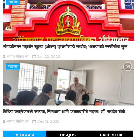
मराठवाडा
संभाजीनगर महापौर खुल्या (ओपन) प्रवर्गासाठी राखीव; भाजपमध्ये रस्सीखेच सुरू
सम्यक मिलिंद सर्पे
Jan 22, 2026
मराठवाडा
मिडिया कव्हरेजमध्ये सत्यता, निष्पक्षता आणि जबाबदारीचे महत्त्व: डॉ. जयदेव डोळे
सम्यक मिलिंद सर्पे
Dec 12, 2025
BLOGGER
DISQUS
FACEBOOK