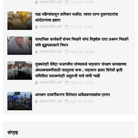
सम्यक मिलिंद सर्पे
Jun 24, 2026
सहा महिन्यांपासून कमिशन थकीत; स्वस्त धान्य दुकानदारांचा
आंदोलनाचा इशारा
सम्यक मिलिंद सर्पे
Jun 23, 2026
सामाजिक कार्यकर्ते संजय निवडंगे यांना पितृषोक दत्ता लक्ष्मण निवडंगे
यांचे वृद्धापकाळाने निधन
सम्यक मिलिंद सर्पे
May 28, 2026
मुख्यमंत्री देवेंद्र फडणवीस यांच्याकडे पत्रकार संरक्षण कायद्याच्या
अंमलबजावणीसाठी पाठपुरावा करू ; पत्रकार हल्ला विरोधी कृती
समितीला पालकमंत्री अतुलजी सावे यांची ग्वाही
सम्यक मिलिंद सर्पे
May 01, 2026
आरक्षण उपवर्गीकरणा विरोधात आंबेडकरवाद्यांचा एल्गार
सम्यक मिलिंद सर्पे
Apr 27, 2026
संग्रह