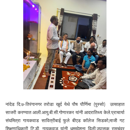
नांदेड दि.७-तिरंगानगर तरोडा खुर्द येथे पौष पौर्णिमा (पुस्सो) उत्साहात
साजरी करण्यात आली.आयु.बी.सी.गोणारकर यांनी आदरातिथ्य केले.प्राचार्या
संघमित्रा गायकवाड सावित्रीबाई फुले बीएड काॅलेज सिडको,माजी गट
शिक्षणाधिकारी टि.डी. गायकवाड यांनी धम्मदेशना दिली.उपासक रामचंद्र