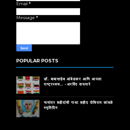
Email
*
Message
*
POPULAR POSTS
डॉ. बाबासाहेब आंबेडकर आणि आपला
राष्ट्रध्वज.. -अरविंद वाघमारे
नामांतर शहीदांची गाथा शहीद पोचिराम कांबळे
स्मृतिदिन