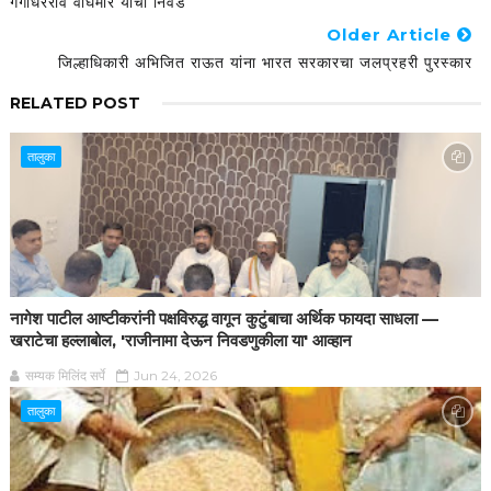
गंगाधरराव वाघमारे यांची निवड
Older Article
जिल्हाधिकारी अभिजित राऊत यांना भारत सरकारचा जलप्रहरी पुरस्कार
RELATED POST
तालुका
नागेश पाटील आष्टीकरांनी पक्षविरुद्ध वागून कुटुंबाचा अर्थिक फायदा साधला —
खराटेचा हल्लाबोल, 'राजीनामा देऊन निवडणुकीला या' आव्हान
सम्यक मिलिंद सर्पे
Jun 24, 2026
तालुका