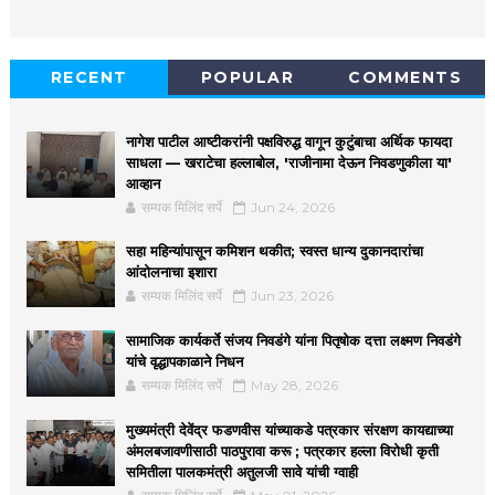
RECENT
POPULAR
COMMENTS
नागेश पाटील आष्टीकरांनी पक्षविरुद्ध वागून कुटुंबाचा अर्थिक फायदा
साधला — खराटेचा हल्लाबोल, 'राजीनामा देऊन निवडणुकीला या'
आव्हान
सम्यक मिलिंद सर्पे
Jun 24, 2026
सहा महिन्यांपासून कमिशन थकीत; स्वस्त धान्य दुकानदारांचा
आंदोलनाचा इशारा
सम्यक मिलिंद सर्पे
Jun 23, 2026
सामाजिक कार्यकर्ते संजय निवडंगे यांना पितृषोक दत्ता लक्ष्मण निवडंगे
यांचे वृद्धापकाळाने निधन
सम्यक मिलिंद सर्पे
May 28, 2026
मुख्यमंत्री देवेंद्र फडणवीस यांच्याकडे पत्रकार संरक्षण कायद्याच्या
अंमलबजावणीसाठी पाठपुरावा करू ; पत्रकार हल्ला विरोधी कृती
समितीला पालकमंत्री अतुलजी सावे यांची ग्वाही