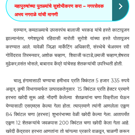
महापुरुषांच्या पुतळ्यांचे सुशोभीकरण करा – नगरसेवक
अभय नगराळे यांची मागणी
दरम्यान, कमठाळ्याचे उपसरपंच बालाजी भरकड यांचे हस्ते काटापूजन
झाल्यानंतर, गणेशपूरचे रहिवासी मारोती सुरोशे यांच्या हस्ते पोतापूजन
करण्यात आले. यावेळी जिल्हा मार्केटिंग अधिकारी, संस्थेचे चेअरमन रवी
गोविंदराव तिरमनवार, अशोक चव्हाण, शिवाजी फटाडे,उमाजी चव्हाण,शेषराव
मुढेकर,वसंत भोसले, बाबाराव केंद्रे यांचेसह शेतकऱ्यांची उपस्थिती होती.
चालू हंगामासाठी चण्याचा हमीभाव प्रति क्किंटल 5 हजार 335 रुपये
असून, कृषी विभागामार्फत उत्पादकतेनुसार 15 क्विंटल प्रति हेक्टर प्रमाणे
हरभरा खरेदी सुरू आहे. नोंदणी केलेल्या शेतकर्‍यांना चणा विक्रीला घेऊन
येण्यासाठी एसएमएस केल्या गेला होता. त्याप्रमाणे त्यांनी आणलेला एकूण
84 क्विंटल चणा (हरभरा) शुभारंभाच्या वेळी खरेदी केल्या गेला. आतापर्यंत
एकूण 12 शेतकऱ्यांचे जवळपास 200 क्विंटल चणा खरेदी केला गेला आहे.
खरेदी केंद्रावर हरभरा आणतांना तो चांगल्या प्रकारे वाळवून, चाळणी करून