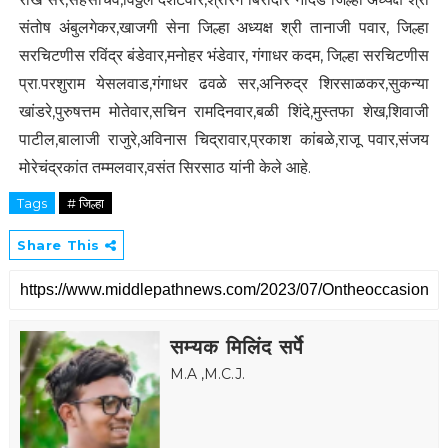
संतोष अंबुलगेकर,खाजगी सेना जिल्हा अध्यक्ष श्री तानाजी पवार, जिल्हा
सरचिटणीस रविंद्र बंडेवार,मनोहर भंडेवार, गंगाधर कदम, जिल्हा सरचिटणीस
प्रा.परशुराम येसलवाड,गंगाधर ढवळे सर,अनिरुद्र शिरसाळकर,सुकन्या
खांडरे,पुरुषत्तम मोतेवार,सचिन रामदिनवार,बळी शिंदे,मुस्तफा शेख,शिवाजी
पाटील,बालाजी राजुरे,अविनास चिद्रावार,प्रकाश कांबळे,राजू पवार,संजय
मोरेचंद्रकांत तम्मलवार,वसंत सिरसाठ यांनी केले आहे.
Tags
# जिल्हा
Share This
सम्यक मिलिंद सर्पे
M.A ,M.C.J.