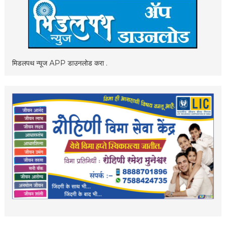
मिडलपथ न्यूज APP डाउनलोड करा .