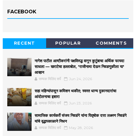
FACEBOOK
RECENT
POPULAR
COMMENTS
नागेश पाटील आष्टीकरांनी पक्षविरुद्ध वागून कुटुंबाचा अर्थिक फायदा
साधला — खराटेचा हल्लाबोल, 'राजीनामा देऊन निवडणुकीला या'
आव्हान
सम्यक मिलिंद सर्पे
Jun 24, 2026
सहा महिन्यांपासून कमिशन थकीत; स्वस्त धान्य दुकानदारांचा
आंदोलनाचा इशारा
सम्यक मिलिंद सर्पे
Jun 23, 2026
सामाजिक कार्यकर्ते संजय निवडंगे यांना पितृषोक दत्ता लक्ष्मण निवडंगे
यांचे वृद्धापकाळाने निधन
सम्यक मिलिंद सर्पे
May 28, 2026