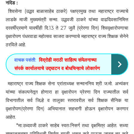
नांदेड :
शिवसेना (उद्धव बाळासाहेब ठाकरे) पक्षप्रमुख तथा महाराष्ट्र राज्याचे
लाडके माजी मुख्यमंत्री सन्मा. उद्धवजी ठाकरे यांच्या वाढदिवसानिमित्त
दरवर्षीप्रमाणे यावर्षीही दि.13 ते 27 जुलै (प्रेरणा दिन) शिववृक्षारोपणाचा
वृक्षारोपण पंधरवाडा महोत्सव साजरा करण्याचे महाराष्ट्र राज्य शिक्षक सेनेने
ठरविले आहे.
वाचक पसंती:
विद्रोही मराठी साहित्य संमेलनाच्या
संपर्क कार्यालयाचे उद्घाटन व बोधचिन्हाचे लोकार्पण
महाराष्ट्र राज्य शिक्षक सेना प्रांताध्यक्ष सन्माननिय श्री ज.मो. अभ्यंकर
यांच्या संकल्पनेतून होणारा हा वृक्षारोपन प्रेरणा दिन राज्यातील सर्व
विभागातील सर्व जिल्हे व तालुका स्तरावरील सर्व शिक्षक सैनिक या
वृक्षारोपण(प्रेरणा दिन) अभियानात सहभागी होऊन वृक्षारोपन करणार
आहेत.
*मा.उध्दवजी ठाकरे साहेब स्वतःनिसर्ग तथा वृक्षमित्र आहेत. सध्या
दुष्काळसदृश्य परिस्थिती निर्माण झाली असून कुठे पाऊस जास्त तर कुठे