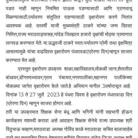
पडत नाही म्हणुन नियमित पाऊस पडण्यासाठी आणि प्राणवायू
मिळण्यासाठी,पर्यावरण संतुलित राहण्यासाठी वृक्षारोपण करणे नितांत
आवश्यक आहे. दरवर्षी माजी मुख्यमंत्री ठाकरे यांच्या जन्म दिवसा
निमित्त,राज्य मराठवाड्यासह,नांदेड जिल्ह्यात हजारो वृक्षांची मोठ्या प्रमाणात
लागवड करण्यात येते. मा.ऊद्धवजी ठाकरे स्वतःपर्यावरण प्रेमी तथा वृक्षमित्र
आसल्यामुळे यांचा वाढदिवस वृक्षारोपण पंधरावडा(प्रेरणा दिन)म्हणून साजरा
करण्यात येत आहे.
प्रस्तुत वृक्षरोपण उपक्रम शाळा,महाविद्यालय,मोकळी जागा,शेतातील
बांधावर,डोंगरमाथ्यावर,ग्राम पंचायत,नगरपालीका,महानगर पालीकेच्या
मोकळ्या जागेत वृक्षारोपण केले जाते.हे अभियान मागील 3वर्षापासून आहे.
दिनांक 13 ते 27 जुलै 2023 हे पंधरा दिवस हे वृक्षारोपण पंधरावाडा दिन
(प्रेरणा दिन) म्हणुन साजरा होणार आहे.
तरी या उपक्रमात शिक्षक सेना बंधू आणि भगिनी यांनी सहभागी होऊन
कार्यक्रम यशस्वी करावा असे आवाहन शिक्षक सेनेचे राज्य उपाध्यक्ष श्री
विठुभाऊ चव्हाण,मराठवाडा अध्यक्ष गोविंद काळे मराठवाडा सचिव बालासाहेब
राखे सर,सहसचिव,विठ्ठल देशटवार,श्रीरंग बिरादार नांदेड जिल्हा अध्यक्ष श्री