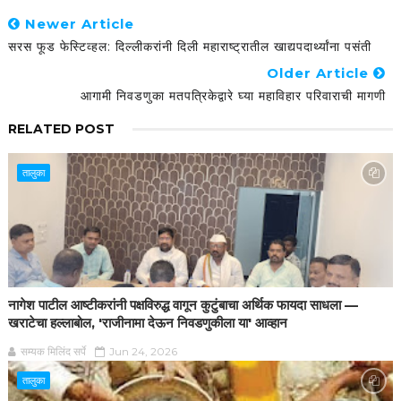
Newer Article
सरस फूड फेस्टिव्हल: दिल्लीकरांनी दिली महाराष्ट्रातील खाद्यपदार्थ्यांना पसंती
Older Article
आगामी निवडणुका मतपत्रिकेद्वारे घ्या महाविहार परिवाराची मागणी
RELATED POST
तालुका
नागेश पाटील आष्टीकरांनी पक्षविरुद्ध वागून कुटुंबाचा अर्थिक फायदा साधला —
खराटेचा हल्लाबोल, 'राजीनामा देऊन निवडणुकीला या' आव्हान
सम्यक मिलिंद सर्पे
Jun 24, 2026
तालुका