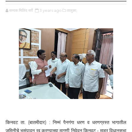
सम्यक मिलिंद सर्पे
3 years ago
तालुका,
किनवट ता. (बातमीदार) : निम्मं पैनगंगा धरण व धरणग्रस्त भागातील
जमिनीचे भूसंपादन रद्द करण्याच्या मागणी निवेदन किनवट - माहूर विधानसभा