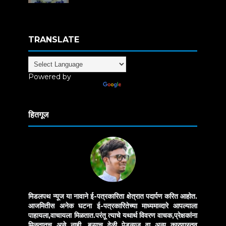
TRANSLATE
Powered by
Translate
हितगूज
मिडलपथ न्यूज या नावाने ई-पत्रकारिता क्षेत्रात पदार्पण करित आहोत.
आजमितीस अनेक घटना ई-पत्रकारितेच्या माध्यमाव्दारे आपल्याला
पाहायला,वाचायला मिळतात.परंतू त्याचे यथार्थ विवरण वाचक,प्रेक्षकांना
मिळतातच असे नाही. बऱ्याच वेळी पेडन्यूज वा अन्य कारणास्तव