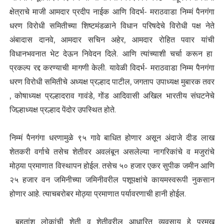
क्षेत्राचे माजी आमदार प्रदीप नाईक आणि विदर्भ- मराठवाडा निम्मं पैनगंगा
धरण विरोधी समितीच्या शिष्टमंडळाने विधान परिषदेचे विरोधी पक्ष नेते
अंबादास दानवे, आमदार सचिन अहेर, आमदार रोहित पवार यांची
विधानभवनात भेट देऊन निवेदन दिले. आणि त्यांच्याशी चर्चा करून हा
प्रकल्प रद्द करण्याची मागणी केली. यावेळी विदर्भ- मराठवाडा निम्म पैनगंगा
धरण विरोधी समितीचे अध्यक्ष प्रल्हाद पाटील, जगताप उपाध्यक्ष मुबारक तवर
, कोषाध्यक्ष प्रल्हादराव गावंडे, गोंड आदिवासी अखिल भारतीय संघटनेचे
जिल्हाध्यक्ष प्रल्हाद पेंदोर उपस्थित होते.
निम्मं पैनगंगा धरणामुळे ९५ गावे बाधित होणार असून अंदाजे दीड लाख
शेतकरी वर्गाचे तसेच शेतीवर अवलंबून असलेल्या नागरिकांचे व मजुरांचे
मोठ्या प्रमाणात विस्थापन होईल. तसेच ५० हजार एकर सुपीक जमीन आणि
२५ हजार वन जमिनीच्या जमिनीवरील पशूपक्षांचे कायमस्वरूपी नुकसान
होणार आहे. त्याचबरोबर मोठ्या प्रमाणात पर्यावरणाची हानी होईल.
बहुतांश लोकांची शेती व शेतीवरील आधारित व्यवसाय हे प्रमुख