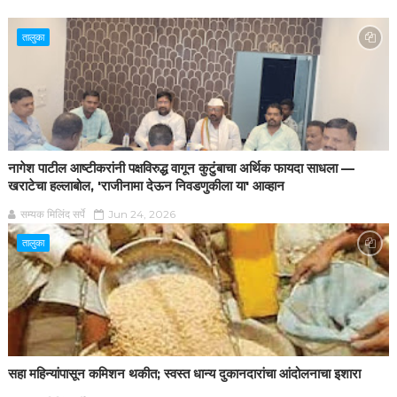
तालुका
नागेश पाटील आष्टीकरांनी पक्षविरुद्ध वागून कुटुंबाचा अर्थिक फायदा साधला —
खराटेचा हल्लाबोल, 'राजीनामा देऊन निवडणुकीला या' आव्हान
सम्यक मिलिंद सर्पे
Jun 24, 2026
तालुका
सहा महिन्यांपासून कमिशन थकीत; स्वस्त धान्य दुकानदारांचा आंदोलनाचा इशारा