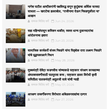
नागेश पाटील आष्टीकरांनी पक्षविरुद्ध वागून कुटुंबाचा अर्थिक फायदा
साधला — खराटेचा हल्लाबोल, 'राजीनामा देऊन निवडणुकीला या'
आव्हान
सम्यक मिलिंद सर्पे
Jun 24, 2026
सहा महिन्यांपासून कमिशन थकीत; स्वस्त धान्य दुकानदारांचा
आंदोलनाचा इशारा
सम्यक मिलिंद सर्पे
Jun 23, 2026
सामाजिक कार्यकर्ते संजय निवडंगे यांना पितृषोक दत्ता लक्ष्मण निवडंगे
यांचे वृद्धापकाळाने निधन
सम्यक मिलिंद सर्पे
May 28, 2026
मुख्यमंत्री देवेंद्र फडणवीस यांच्याकडे पत्रकार संरक्षण कायद्याच्या
अंमलबजावणीसाठी पाठपुरावा करू ; पत्रकार हल्ला विरोधी कृती
समितीला पालकमंत्री अतुलजी सावे यांची ग्वाही
सम्यक मिलिंद सर्पे
May 01, 2026
आरक्षण उपवर्गीकरणा विरोधात आंबेडकरवाद्यांचा एल्गार
सम्यक मिलिंद सर्पे
Apr 27, 2026