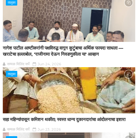
तालुका
नागेश पाटील आष्टीकरांनी पक्षविरुद्ध वागून कुटुंबाचा अर्थिक फायदा साधला —
खराटेचा हल्लाबोल, 'राजीनामा देऊन निवडणुकीला या' आव्हान
सम्यक मिलिंद सर्पे
Jun 24, 2026
तालुका
सहा महिन्यांपासून कमिशन थकीत; स्वस्त धान्य दुकानदारांचा आंदोलनाचा इशारा
सम्यक मिलिंद सर्पे
Jun 23, 2026