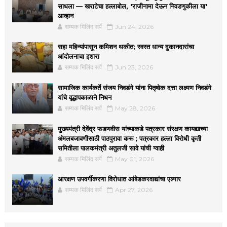
साधला — खराटेचा हल्लाबोल, 'राजीनामा देऊन निवडणुकीला या'
आव्हान
सम्यक मिलिंद सर्पे
Jun 24, 2026
सहा महिन्यांपासून कमिशन थकीत; स्वस्त धान्य दुकानदारांचा
आंदोलनाचा इशारा
सम्यक मिलिंद सर्पे
Jun 23, 2026
सामाजिक कार्यकर्ते संजय निवडंगे यांना पितृषोक दत्ता लक्ष्मण निवडंगे
यांचे वृद्धापकाळाने निधन
सम्यक मिलिंद सर्पे
May 28, 2026
मुख्यमंत्री देवेंद्र फडणवीस यांच्याकडे पत्रकार संरक्षण कायद्याच्या
अंमलबजावणीसाठी पाठपुरावा करू ; पत्रकार हल्ला विरोधी कृती
समितीला पालकमंत्री अतुलजी सावे यांची ग्वाही
सम्यक मिलिंद सर्पे
May 01, 2026
आरक्षण उपवर्गीकरणा विरोधात आंबेडकरवाद्यांचा एल्गार
सम्यक मिलिंद सर्पे
Apr 27, 2026