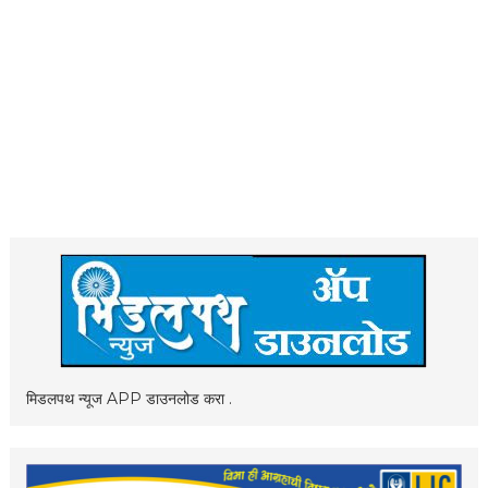
मिडलपथ न्यूज APP डाउनलोड करा .