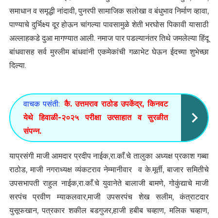
समाधान व समृद्धी नांदावी, पुनरपी सामाजिक सलोखा व बंधुभाव निर्माण व्हावा,
पाण्याचे दुर्भिक्ष्य दूर होऊन चांगल्या पावसामुळे शेती भरघोस पिकावी यासाठी
अल्लाहकडे दुआ मागण्यात आली. नमाज पार पडल्यानंतर तिथे जमलेल्या हिंदू
बांधवासह सर्व मुस्लीम बांधवांनी एकमेकांची गळाभेट घेऊन ईदच्या शुभेच्छा
दिल्या.
वाचक पसंती:
कै. उत्तमराव राठोड उपकेंद्र, किनवट
येथे हिवाळी-२०२५ परीक्षा उत्साहात व सुरळीत
संपन्न.
याप्रसंगी माजी आमदार प्रदीप नाईक,रा.काँ.चे तालुका अध्यक्ष प्रकाश गब्बा
राठोड, माजी नगराध्यक्ष व्यंकटराव नेम्मानीवार व के.मूर्ती, बाजार समितीचे
उपसभापती राहुल नाईक,रा.काँ.चे युवानेते बालाजी बामणे, गोकुंद्याचे माजी
सरपंच प्रवीण म्याकलवार,माजी उपसरपंच शेख सलीम, कंत्राटदार
युसूफखान, पत्रकार शकील बडगुजर,हाजी हबीब चव्हाण, मलिक चव्हाण,