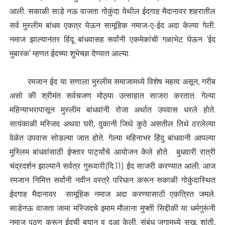
आली. सकाळी साडे नऊ वाजता गोकुंदा येथील ईदगाह मैदानावर शहरातील
सर्व मुस्लीम बांधव एकत्र येऊन सामूहिक नमाज-ए-ईद अदा केल्या गेली.
नमाज झाल्यानंतर हिंदू बांधवासह सर्वांनी एकमेकांची गळाभेट घेऊन ‘ईद
मुबारक’ म्हणत ईदच्या शुभेच्छा देण्यात आल्या.
रमजान ईद या सणाला मुस्लीम समाजामध्ये विशेष महत्व असून, गरीब
असो की श्रीमंत सर्वचजण मोठ्या उत्साहात साजरा करतात. गेल्या
महिन्याभरापासून मुस्लीम बांधवांनी रोजा अर्थात उपवास धरले होते.
सायंकाळी मस्जिद अथवा घरी, दुकानी जिथे कुठे असतील तिथे ठरलेल्या
वेळेत उपवास सोडल्या जात होते. गेल्या महिनाभर हिंदु बांधवानी आपल्या
मुस्लिम बांधवांसाठी ईफ्तार पार्ट्यांचे आयोजन केले होते. बुधवारी रात्री
चंद्रदर्शन झाल्याने सर्वत्र गुरूवारी(दि.11) ईद साजरी करण्यात आली. आज
रमजान निमित्त सर्वांनी नवीन वस्त्रे परिधान करून सकाळी गोकुंदास्थित
ईदगाह मैदानावर सामूहिक नमाज अदा करण्यासाठी एकत्रित जमले.
साडेनऊ वाजता जामा मस्जिदचे इमाम मौलाना मुफ्ती सिद्दीकी या धर्मगुरूंनी
नमाज पठण करून ईदची बयान व दुआ केली. संबंध जगामध्ये सुख, शांती,