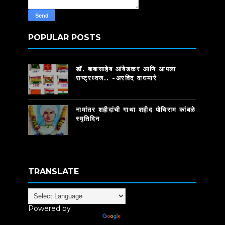
POPULAR POSTS
डॉ. बाबासाहेब आंबेडकर आणि आपला
राष्ट्रध्वज.. -अरविंद वाघमारे
नामांतर शहीदांची गाथा शहीद पोचिराम कांबळे
स्मृतिदिन
TRANSLATE
Powered by