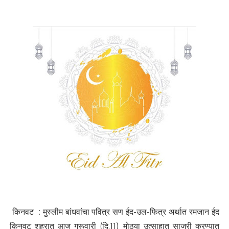
किनवट : मुस्लीम बांधवांचा पवित्र सण ईद-उल-फित्र अर्थात रमजान ईद
किनवट शहरात आज गुरूवारी (दि.11) मोठ्या उत्साहात साजरी करण्यात