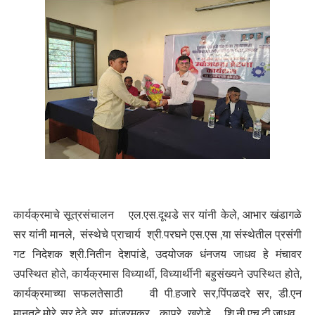
कार्यक्रमाचे सूत्रसंचालन एल.एस.दूथडे सर यांनी केले, आभार खंडागळे
सर यांनी मानले, संस्थेचे प्राचार्य श्री.परघने एस.एस ,या संस्थेतील प्रसंगी
गट निदेशक श्री.नितीन देशपांडे, उदयोजक धंनजय जाधव हे मंचावर
उपस्थित होते, कार्यक्रमास विध्यार्थी, विध्यार्थीनी बहुसंख्यने उपस्थित होते,
कार्यक्रमाच्या सफलतेसाठी वी पी.हजारे सर,पिंपळदरे सर, डी.एन
मानतुटे,मोरे सर,देठे सर, मांजरमकर , कापुरे ,खरोडे , शि.नी.एच.टी.जाधव ,