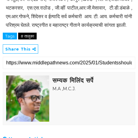
भटकरसर, एस.एस.राठोड , जी.व्हीं पाटील,आर.जी.मेसावार, टी.डी.डंबाळे ,
एम.आर.गोफने, शिंदेसर व ईत्यादि सर्व कर्मचारी आय. टी. आय. कर्मचारी यांनी
परिश्रम घेतले. राष्ट्रगीत व महाराष्ट्र गीताने कार्यक्रमाची सांगता झाली.
Tags
# तालुका
Share This
सम्यक मिलिंद सर्पे
M.A ,M.C.J.