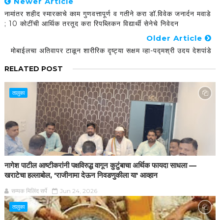
Newer Article
नामांतर शहीद स्मारकाचे काम गुणवत्तापूर्ण व गतीने करा डॉ.विवेक जनार्दन मवाडे
; 10 कोटींची आर्थिक तरतूद करा रिपब्लिकन विद्यार्थी सेनेचे निवेदन
Older Article
मोबाईलचा अतिवापर टाळून शारीरिक दृष्ट्या सक्षम व्हा-पद्मश्री उदय देशपांडे
RELATED POST
तालुका
नागेश पाटील आष्टीकरांनी पक्षविरुद्ध वागून कुटुंबाचा अर्थिक फायदा साधला —
खराटेचा हल्लाबोल, 'राजीनामा देऊन निवडणुकीला या' आव्हान
सम्यक मिलिंद सर्पे
Jun 24, 2026
तालुका