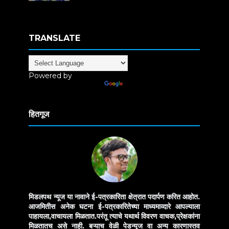
TRANSLATE
Powered by
Translate
हितगूज
मिडलपथ न्यूज या नावाने ई-पत्रकारिता क्षेत्रात पदार्पण करित आहोत.
आजमितीस अनेक घटना ई-पत्रकारितेच्या माध्यमाव्दारे आपल्याला
पाहायला,वाचायला मिळतात.परंतू त्याचे यथार्थ विवरण वाचक,प्रेक्षकांना
मिळतातच असे नाही. बऱ्याच वेळी पेडन्यूज वा अन्य कारणास्तव