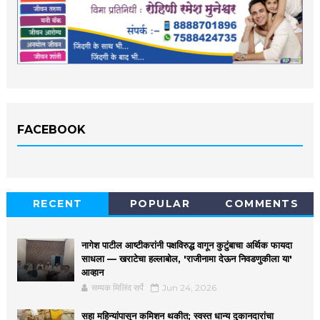
FACEBOOK
RECENT
POPULAR
COMMENTS
नागेश पाटील आष्टीकरांनी पक्षविरुद्ध वागून कुटुंबाचा अर्थिक फायदा
साधला — खराटेचा हल्लाबोल, 'राजीनामा देऊन निवडणुकीला या'
आव्हान
सम्यक मिलिंद सर्पे
Jun 24, 2026
सहा महिन्यांपासून कमिशन थकीत; स्वस्त धान्य दुकानदारांचा