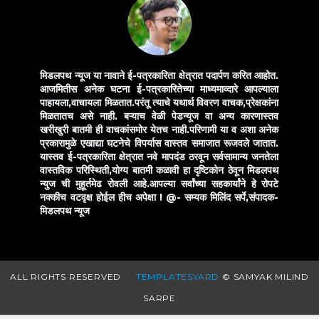
मिडलपथ न्यूज या नावाने ई-पत्रकारिता क्षेत्रात पदार्पण करित आहोत.
आजमितीस अनेक घटना ई-पत्रकारितेच्या माध्यमाव्दारे आपल्याला
पाहायला,वाचायला मिळतात.परंतू त्याचे यथार्थ विवरण वाचक,प्रेक्षकांना
मिळतातच असे नाही. बऱ्याच वेळी पेडन्यूज वा अन्य कारणास्तव
खरीखुरी बातमी ही वाचकांसमोर येतच नाही.परिणामी या व अशा अनेक
प्रकारामुळे एखाद्या घटनेचे विपर्यास वास्तव समाजात रूजवले जातात.
यास्तव ई-पत्रकारिता क्षेत्रात नवे मापदंड ठरवून सर्वसामान्य जनतेला
वास्तविक परिस्थिती,योग्य बातमी कळावी हा दृष्टिकोन ठेवून मिडलपथ
न्युज ची मुहूर्तमेढ रोवली आहे.आपल्या सर्वांच्या सहकार्यांने हे रोपटे
नक्कीच वटवृक्ष होईल हीच अपेक्षा !
@- सम्यक मिलिंद सर्पे,संपादक-
मिडलपथ न्यूज
ALL RIGHTS RESERVED
TEMPLATESYARD
© SAMYAK MILIND
SARPE