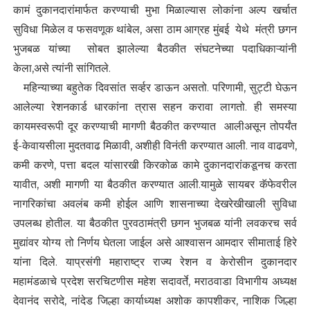
कामं दुकानदारांमार्फत करण्याची मुभा मिळाल्यास लोकांना अल्प खर्चात
सुविधा मिळेल व फसवणूक थांबेल, असा ठाम आग्रह मुंबई येथे मंत्री छगन
भुजबळ यांच्या सोबत झालेल्या बैठकीत संघटनेच्या पदाधिकाऱ्यांनी
केला,असे त्यांनी सांगितले.
महिन्याच्या बहुतेक दिवसांत सर्व्हर डाऊन असतो. परिणामी, सुट्टी घेऊन
आलेल्या रेशनकार्ड धारकांना त्रास सहन करावा लागतो. ही समस्या
कायमस्वरूपी दूर करण्याची मागणी बैठकीत करण्यात आलीअसून तोपर्यंत
ई-केवायसीला मुदतवाढ मिळावी, अशीही विनंती करण्यात आली. नाव वाढवणे,
कमी करणे, पत्ता बदल यांसारखी किरकोळ कामे दुकानदारांकडूनच करता
यावीत, अशी मागणी या बैठकीत करण्यात आली.यामुळे सायबर कॅफेवरील
नागरिकांचा अवलंब कमी होईल आणि शासनाच्या देखरेखीखाली सुविधा
उपलब्ध होतील. या बैठकीत पुरवठामंत्री छगन भुजबळ यांनी लवकरच सर्व
मुद्यांवर योग्य तो निर्णय घेतला जाईल असे आश्वासन आमदार सीमाताई हिरे
यांना दिले. याप्रसंगी महाराष्ट्र राज्य रेशन व केरोसीन दुकानदार
महामंडळाचे प्रदेश सरचिटणीस महेश सदावर्ते, मराठवाडा विभागीय अध्यक्ष
देवानंद सरोदे, नांदेड जिल्हा कार्याध्यक्ष अशोक कापशीकर, नाशिक जिल्हा