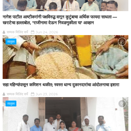
नागेश पाटील आष्टीकरांनी पक्षविरुद्ध वागून कुटुंबाचा अर्थिक फायदा साधला —
खराटेचा हल्लाबोल, 'राजीनामा देऊन निवडणुकीला या' आव्हान
सम्यक मिलिंद सर्पे
Jun 24, 2026
तालुका
सहा महिन्यांपासून कमिशन थकीत; स्वस्त धान्य दुकानदारांचा आंदोलनाचा इशारा
सम्यक मिलिंद सर्पे
Jun 23, 2026
तालुका