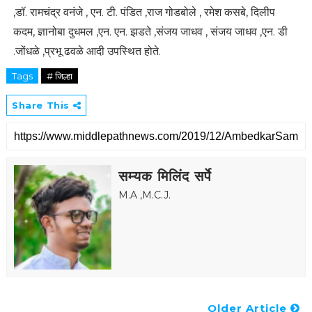
,डॉ. रामचंद्र वनंजे , एन. टी. पंडित ,राज गोडबोले , रमेश कसबे, दिलीप
कदम, ज्ञानोबा दुधमल ,एन. एन. झडते ,संजय जाधव , संजय जाधव ,एन. डी
.जोंधळे ,प्रभू ढवळे आदी उपस्थित होते.
Tags
# जिल्हा
Share This
सम्यक मिलिंद सर्पे
M.A ,M.C.J.
Older Article