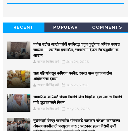
RECENT
POPULAR
COMMENTS
नागेश पाटील आष्टीकरांनी पक्षविरुद्ध वागून कुटुंबाचा अर्थिक फायदा
साधला — खराटेचा हल्लाबोल, 'राजीनामा देऊन निवडणुकीला या'
आव्हान
सम्यक मिलिंद सर्पे
Jun 24, 2026
सहा महिन्यांपासून कमिशन थकीत; स्वस्त धान्य दुकानदारांचा
आंदोलनाचा इशारा
सम्यक मिलिंद सर्पे
Jun 23, 2026
सामाजिक कार्यकर्ते संजय निवडंगे यांना पितृषोक दत्ता लक्ष्मण निवडंगे
यांचे वृद्धापकाळाने निधन
सम्यक मिलिंद सर्पे
May 28, 2026
मुख्यमंत्री देवेंद्र फडणवीस यांच्याकडे पत्रकार संरक्षण कायद्याच्या
अंमलबजावणीसाठी पाठपुरावा करू ; पत्रकार हल्ला विरोधी कृती