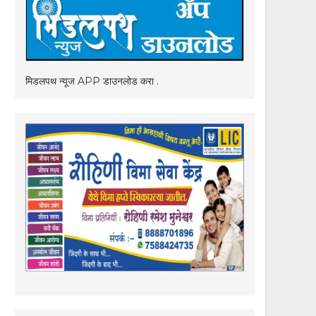
मिडलपथ न्यूज APP डाउनलोड करा .