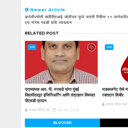
Newer Article
क्रांतीज्योती सावित्रिआई जोतीराव फुले जयंती निमित्त ११ जानेवारी
प्रा.नागेश गवळी यांचे व्याख्यान
RELATED POST
राज्य
राज्य
प्राध्यापक आर. पी. नरवाडे यांना मुंबई
भडकलगेट येथे महा
विद्यापीठातून इंजिनिअरिंग आणि तंत्रज्ञान विषयात
रक्तदान शिबीर
पीएचडी प्रदान
सम्यक मिलिंद सर्पे
सम्यक मिलिंद सर्पे
Jan 03, 2026
BLOGGER