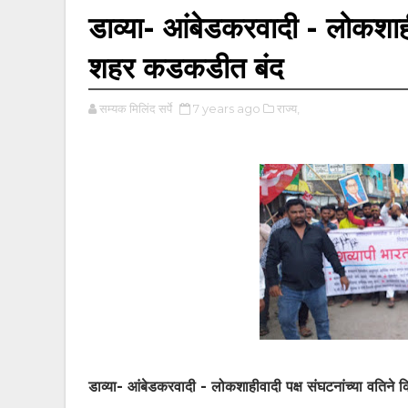
डाव्या- आंबेडकरवादी - लोकशाही
शहर कडकडीत बंद
सम्यक मिलिंद सर्पे
7 years ago
राज्य,
डाव्या- आंबेडकरवादी - लोकशाहीवादी पक्ष संघटनांच्या वति