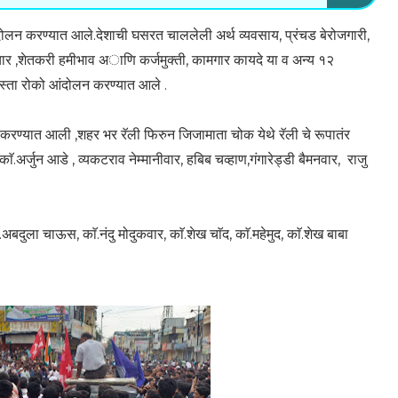
 करण्यात आले.देशाची घसरत चाललेली अर्थ व्यवसाय, प्रंचड बेरोजगारी,
र ,शेतकरी हमीभाव अाणि कर्जमुक्ती, कामगार कायदे या व अन्य १२
स्ता रोको आंदोलन करण्यात आले .
ुरु करण्यात आली ,शहर भर रॅली फिरुन जिजामाता चोक येथे रॅली चे रूपातंर
ॅ.अर्जुन आडे , व्यकटराव नेम्मानीवार, हबिब चव्हाण,गंगारेड्डी बैमनवार, राजु
.अबदुला चाऊस, काॅ.नंदु मोदुकवार, काॅ.शेख चाॅद, काॅ.महेमुद, काॅ.शेख बाबा