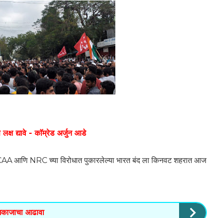
्ष द्यावे - काॅम्रेड अर्जुन आडे
ा CAA आणि NRC च्या विरोधात पुकारलेल्या भारत बंद ला किनवट शहरात आज
मकाजाचा आढावा