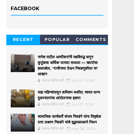
FACEBOOK
RECENT
POPULAR
COMMENTS
नागेश पाटील आष्टीकरांनी पक्षविरुद्ध वागून
कुटुंबाचा अर्थिक फायदा साधला — खराटेचा
हल्लाबोल, 'राजीनामा देऊन निवडणुकीला या'
आव्हान
सम्यक मिलिंद सर्पे
Jun 24, 2026
सहा महिन्यांपासून कमिशन थकीत; स्वस्त धान्य
दुकानदारांचा आंदोलनाचा इशारा
सम्यक मिलिंद सर्पे
Jun 23, 2026
सामाजिक कार्यकर्ते संजय निवडंगे यांना पितृषोक
दत्ता लक्ष्मण निवडंगे यांचे वृद्धापकाळाने निधन
सम्यक मिलिंद सर्पे
May 28, 2026