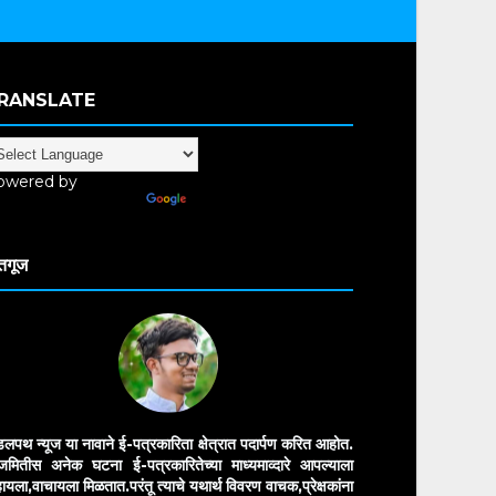
RANSLATE
owered by
anslate
तगूज
डलपथ न्यूज या नावाने ई-पत्रकारिता क्षेत्रात पदार्पण करित आहोत.
मितीस अनेक घटना ई-पत्रकारितेच्या माध्यमाव्दारे आपल्याला
ायला,वाचायला मिळतात.परंतू त्याचे यथार्थ विवरण वाचक,प्रेक्षकांना