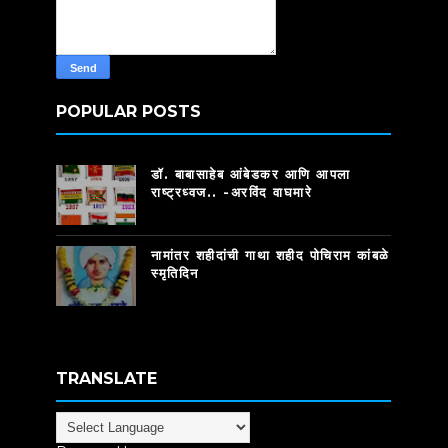
POPULAR POSTS
डॉ. बाबासाहेब आंबेडकर आणि आपला
राष्ट्रध्वज.. -अरविंद वाघमारे
नामांतर शहीदांची गाथा शहीद पोचिराम कांबळे
स्मृतिदिन
TRANSLATE