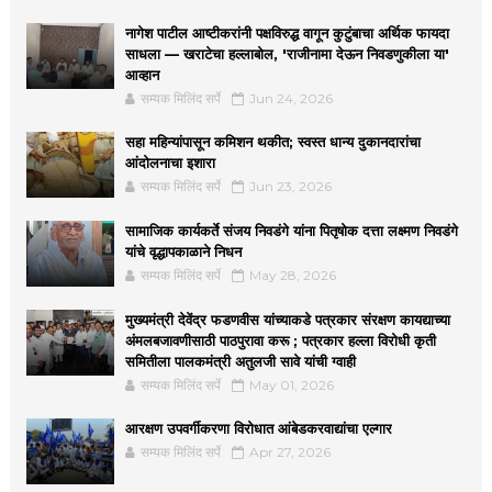
नागेश पाटील आष्टीकरांनी पक्षविरुद्ध वागून कुटुंबाचा अर्थिक फायदा
साधला — खराटेचा हल्लाबोल, 'राजीनामा देऊन निवडणुकीला या'
आव्हान
सम्यक मिलिंद सर्पे
Jun 24, 2026
सहा महिन्यांपासून कमिशन थकीत; स्वस्त धान्य दुकानदारांचा
आंदोलनाचा इशारा
सम्यक मिलिंद सर्पे
Jun 23, 2026
सामाजिक कार्यकर्ते संजय निवडंगे यांना पितृषोक दत्ता लक्ष्मण निवडंगे
यांचे वृद्धापकाळाने निधन
सम्यक मिलिंद सर्पे
May 28, 2026
मुख्यमंत्री देवेंद्र फडणवीस यांच्याकडे पत्रकार संरक्षण कायद्याच्या
अंमलबजावणीसाठी पाठपुरावा करू ; पत्रकार हल्ला विरोधी कृती
समितीला पालकमंत्री अतुलजी सावे यांची ग्वाही
सम्यक मिलिंद सर्पे
May 01, 2026
आरक्षण उपवर्गीकरणा विरोधात आंबेडकरवाद्यांचा एल्गार
सम्यक मिलिंद सर्पे
Apr 27, 2026