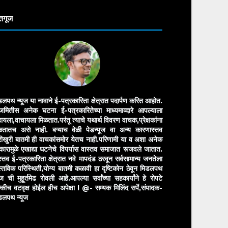
तगूज
डलपथ न्यूज या नावाने ई-पत्रकारिता क्षेत्रात पदार्पण करित आहोत.
मितीस अनेक घटना ई-पत्रकारितेच्या माध्यमाव्दारे आपल्याला
ायला,वाचायला मिळतात.परंतू त्याचे यथार्थ विवरण वाचक,प्रेक्षकांना
ळतातच असे नाही. बऱ्याच वेळी पेडन्यूज वा अन्य कारणास्तव
ीखुरी बातमी ही वाचकांसमोर येतच नाही.परिणामी या व अशा अनेक
रकारामुळे एखाद्या घटनेचे विपर्यास वास्तव समाजात रूजवले जातात.
स्तव ई-पत्रकारिता क्षेत्रात नवे मापदंड ठरवून सर्वसामान्य जनतेला
स्तविक परिस्थिती,योग्य बातमी कळावी हा दृष्टिकोन ठेवून मिडलपथ
ुज ची मुहूर्तमेढ रोवली आहे.आपल्या सर्वांच्या सहकार्यांने हे रोपटे
्कीच वटवृक्ष होईल हीच अपेक्षा !
@- सम्यक मिलिंद सर्पे,संपादक-
डलपथ न्यूज