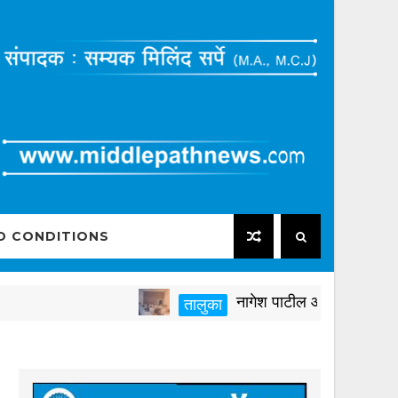
D CONDITIONS
नागेश पाटील आष्टीकरांनी पक्षविरुद
तालुका