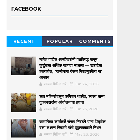
FACEBOOK
RECENT
POPULAR
COMMENTS
नागेश पाटील आष्टीकरांनी पक्षविरुद्ध वागून
कुटुंबाचा अर्थिक फायदा साधला — खराटेचा
हल्लाबोल, 'राजीनामा देऊन निवडणुकीला या'
आव्हान
सम्यक मिलिंद सर्पे
Jun 24, 2026
सहा महिन्यांपासून कमिशन थकीत; स्वस्त धान्य
दुकानदारांचा आंदोलनाचा इशारा
सम्यक मिलिंद सर्पे
Jun 23, 2026
सामाजिक कार्यकर्ते संजय निवडंगे यांना पितृषोक
दत्ता लक्ष्मण निवडंगे यांचे वृद्धापकाळाने निधन
सम्यक मिलिंद सर्पे
May 28, 2026