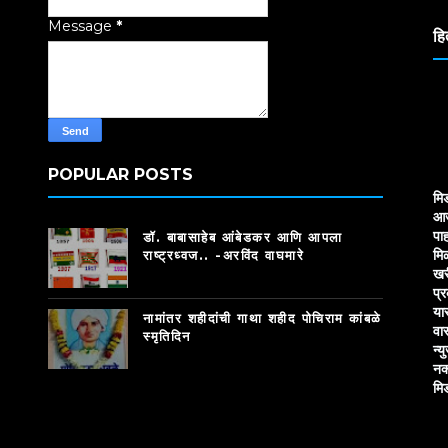
Message
*
हि
POPULAR POSTS
मि
आज
पाह
डॉ. बाबासाहेब आंबेडकर आणि आपला
मि
राष्ट्रध्वज.. -अरविंद वाघमारे
खर
प्
या
नामांतर शहीदांची गाथा शहीद पोचिराम कांबळे
वा
स्मृतिदिन
न्य
नक
मि