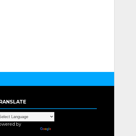
RANSLATE
owered by
anslate