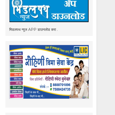
मिडलपथ न्यूज APP डाउनलोड करा .