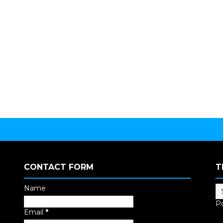
CONTACT FORM
T
Name
P
Email
*
Tr