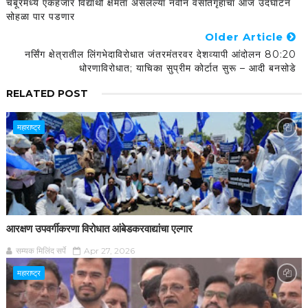
चेंबूरमध्ये एकहजार विद्यार्थी क्षमता असलेल्या नवीन वसतिगृहाचा आज उदघाटन
सोहळा पार पडणार
Older Article
नर्सिंग क्षेत्रातील लिंगभेदाविरोधात जंतरमंतरवर देशव्यापी आंदोलन 80:20
धोरणाविरोधात; याचिका सुप्रीम कोर्टात सुरू – आदी बनसोडे
RELATED POST
महाराष्ट्र
आरक्षण उपवर्गीकरणा विरोधात आंबेडकरवाद्यांचा एल्गार
सम्यक मिलिंद सर्पे
Apr 27, 2026
महाराष्ट्र