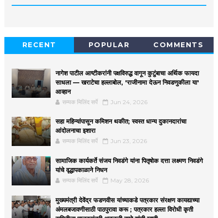
RECENT
POPULAR
COMMENTS
नागेश पाटील आष्टीकरांनी पक्षविरुद्ध वागून कुटुंबाचा अर्थिक फायदा
साधला — खराटेचा हल्लाबोल, 'राजीनामा देऊन निवडणुकीला या'
आव्हान
सम्यक मिलिंद सर्पे
Jun 24, 2026
सहा महिन्यांपासून कमिशन थकीत; स्वस्त धान्य दुकानदारांचा
आंदोलनाचा इशारा
सम्यक मिलिंद सर्पे
Jun 23, 2026
सामाजिक कार्यकर्ते संजय निवडंगे यांना पितृषोक दत्ता लक्ष्मण निवडंगे
यांचे वृद्धापकाळाने निधन
सम्यक मिलिंद सर्पे
May 28, 2026
मुख्यमंत्री देवेंद्र फडणवीस यांच्याकडे पत्रकार संरक्षण कायद्याच्या
अंमलबजावणीसाठी पाठपुरावा करू ; पत्रकार हल्ला विरोधी कृती