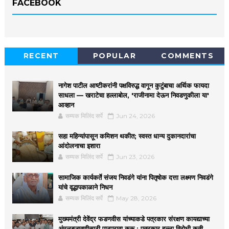
FACEBOOK
RECENT
POPULAR
COMMENTS
नागेश पाटील आष्टीकरांनी पक्षविरुद्ध वागून कुटुंबाचा अर्थिक फायदा
साधला — खराटेचा हल्लाबोल, 'राजीनामा देऊन निवडणुकीला या'
आव्हान
सम्यक मिलिंद सर्पे
Jun 24, 2026
सहा महिन्यांपासून कमिशन थकीत; स्वस्त धान्य दुकानदारांचा
आंदोलनाचा इशारा
सम्यक मिलिंद सर्पे
Jun 23, 2026
सामाजिक कार्यकर्ते संजय निवडंगे यांना पितृषोक दत्ता लक्ष्मण निवडंगे
यांचे वृद्धापकाळाने निधन
सम्यक मिलिंद सर्पे
May 28, 2026
मुख्यमंत्री देवेंद्र फडणवीस यांच्याकडे पत्रकार संरक्षण कायद्याच्या
अंमलबजावणीसाठी पाठपुरावा करू ; पत्रकार हल्ला विरोधी कृती