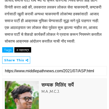
आजाद समाज पार्टी रेल्वे च्या या क्रूर धोरणाचा निषेध करत आहे आणि
विनंती करत आहे की, लवकरात लवकर लोकल सेवा चाकरमानी, कष्टकरी
वर्गासाठी खुली करावी अन्यथा चाकरमानी लोकांच्या हक्कांसाठी आजाद
समाज पार्टी ही आक्रमक भुमिका घेण्यासाठी सुद्धा मागे पुढे पाहणार नाही.
एक आठवड्यात जर लोकल सेवा पुर्ववत सुरू झाल्या नाहीत तर, आजाद
समाज पार्टी चे शेकडो कार्यकर्ते लोकल ने प्रवास करून नियमभंग करतील
सोबतच आक्रमक आंदोलन करतील याची नोंद घ्यावी.
Tags
# महाराष्ट्र
Share This
सम्यक मिलिंद सर्पे
M.A ,M.C.J.