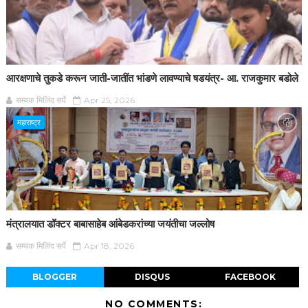
आरक्षणाचे तुकडे करून जाती-जातींत भांडणे लावण्याचे षडयंत्र- आ. राजकुमार बडोले
सम्यक मिलिंद सर्पे
Apr 25, 2026
महाराष्ट्र
मंत्रालयात डॉक्टर बाबासाहेब आंबेडकरांच्या जयंतीचा जल्लोष
सम्यक मिलिंद सर्पे
Apr 18, 2026
BLOGGER
DISQUS
FACEBOOK
NO COMMENTS: