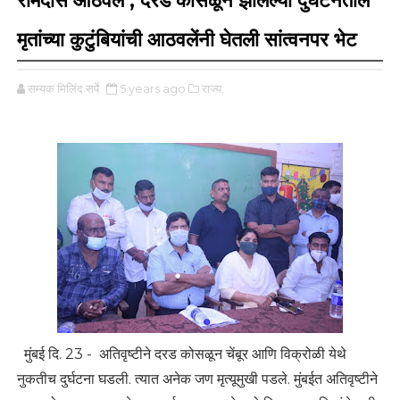
रामदास आठवले ; दरड कोसळून झालेल्या दुर्घटनेतील
मृतांच्या कुटुंबियांची आठवलेंनी घेतली सांत्वनपर भेट
सम्यक मिलिंद सर्पे
5 years ago
राज्य,
मुंबई दि. 23 - अतिवृष्टीने दरड कोसळून चेंबूर आणि विक्रोळी येथे
नुकतीच दुर्घटना घडली. त्यात अनेक जण मृत्यूमुखी पडले. मुंबईत अतिवृष्टीने