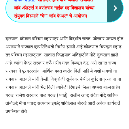
जॉब ॲलर्ट्स व वसंतराव नाईक महाविद्यालय यांच्या
संयुक्त विद्यमाने "मेगा जॉब फेअर" चे आयोजन
दरम्यान कोकण पश्चिम महाराष्ट्र आणि विदर्भात सतत जोरदार पाऊस होत
असल्याने राज्यात पूरपरिस्थिती निर्माण झाली आहे.कोकणात चिपळूण महाड
तर पश्चिम महाराष्ट्रात सातारा जिल्हयात अतिवृष्टीने मोठे नुकसान झाले
आहे. त्यांना केंद्र सरकार तर्फे भरीव मदत मिळवून देऊ असे सांगत राज्य
सरकार ने पूरग्रस्तांना आर्थिक मदत त्वरीत दिली पाहिजे अशी मागणी ना
रामदास आठवले यांनी केली. विक्रोळी सुर्यनगर येथील दुर्घटनाग्रस्तांना ना
रामदास आठवले यांनी भेट दिली त्यावेळी रिपाइंचे जिल्हा अध्यक्ष बाळासाहेब
गरुड; राजेश सरकार; बाळ गरुड ( पवई) सलीम खान; संदेश मोरे; आरिफ
तांबोळी; मीना पवार; सत्यवान इंगळे; शांतीलाल बोरुडे आदी अनेक कार्यकर्ते
उपस्थित होते.