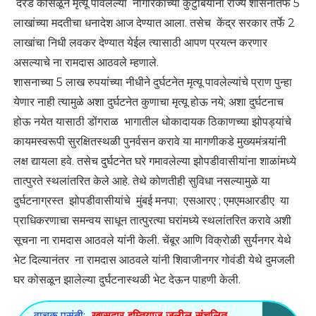
दरड कोसळून मृत्यू पावलेल्या नागरिकांच्या कुटुंबियांना राज्य शासनातर्फे 5
लाखांच्या मदतीचा धनादेश आज देण्यात आला. तसेच केंद्र सरकार तर्फे 2
लाखांचा निधी लवकर देण्यात येईल त्यासाठी आपण प्रयत्न करणार
असल्याचे ना रामदास आठवले म्हणाले.
शासनाच्या 5 लाख रुपयांच्या नीधीने दुर्घटनेत मृत्यू पावलेल्यांचे प्राण पुन्हा
येणार नाही त्यामुळे अशा दुर्घटनेत कुणाचा मृत्यू होऊ नये; अशा दुर्घटनाच
होऊ नयेत यासाठी डोंगराळ भागातील धोकादायक ठिकाणच्या झोपड्यांचे
कायमस्वरूपी सुरक्षितस्थळी पुनर्वसन करावे या मागणीकडे मुख्यमंत्र्यांनी
लक्ष द्यायला हवे. तसेच दुर्घटनेत घरे गमावलेल्या झोपडीवासीयांना शाळांमध्ये
तात्पुरते स्थलांतरित केले आहे. तेथे कोणतीही सुविधा नसल्यामुळे या
दुर्घटनाग्रस्त झोपडीवासीयांचे मुंबई मनपा; एसआरए ; एमएमआरडीए या
प्राधिकरणाचा समन्वय साधून तात्पुरत्या घरांमध्ये स्थलांतरित करावे अशी
सूचना ना रामदास आठवले यांनी केली. चेंबूर आणि विक्रोळी सुर्यनगर येथे
भेट दिल्यानंतर ना रामदास आठवले यांनी शिवाजीनगर गोवंडी येथे दुमजली
घर कोसळून झालेल्या दुर्घटनास्थळी भेट देऊन पाहणी केली.
वाचक पसंती:
खासदार इम्तियाज जलील संचलित