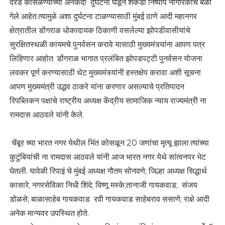
दरड कोसळण्याच्या अनेकदा दुर्घटना घडून शेकडो निष्पाप नागरिकांचे बळी
गेले आहेत.त्यामुळे अशा दुर्घटना टाळण्यासाठी मुंबई ठाणे आदी महानगर
क्षेत्रातील डोंगराळ धोकादायक ठिकाणी वसलेल्या झोपडीवासीयांचे
सुरक्षितस्थळी कायमचे पुनर्वसन करावे यासाठी मुख्यमंत्र्यांना आपण पत्र
लिहिणार आहोत. डोंगराळ भागात प्रलंबित झोपडपट्टी पुनर्वसन योजना
लवकर पूर्ण करण्यासाठी थेट मुख्यमंत्र्यांनी हस्तक्षेप करावा अशी सूचना
आपण मुख्यमंत्री उद्धव ठाकरे यांना करणार असल्याचे प्रतिपादन
रिपब्लिकन पक्षाचे राष्ट्रीय अध्यक्ष केंद्रीय सामाजिक न्याय राज्यमंत्री ना
रामदास आठवले यांनी केले.
चेंबूर च्या भारत नगर येथील भिंत कोसळून 20 जणांचा मृत्यू झाला.त्यांच्या
कुटुंबियांची ना रामदास आठवले यांनी आज भारत नगर येथे सांत्वनपर भेट
घेतली. यावेळी रिपाइं चे मुंबई अध्यक्ष गौतम सोनवणे; जिल्हा अध्यक्ष सिद्धार्थ
कासारे; नगरसेविका निधी शिंदे; विष्णू मस्के;तानाजी गायकवाड; संजय
डोळसे; बाळासाहेब गायकवाड रवी गायकवाड साहेबराव ससाणे; राक्षे आदी
अनेक मान्यवर उपस्थित होते.