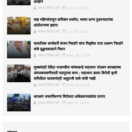
आव्हान
सम्यक मिलिंद सर्पे
Jun 24, 2026
सहा महिन्यांपासून कमिशन थकीत; स्वस्त धान्य दुकानदारांचा
आंदोलनाचा इशारा
सम्यक मिलिंद सर्पे
Jun 23, 2026
सामाजिक कार्यकर्ते संजय निवडंगे यांना पितृषोक दत्ता लक्ष्मण निवडंगे
यांचे वृद्धापकाळाने निधन
सम्यक मिलिंद सर्पे
May 28, 2026
मुख्यमंत्री देवेंद्र फडणवीस यांच्याकडे पत्रकार संरक्षण कायद्याच्या
अंमलबजावणीसाठी पाठपुरावा करू ; पत्रकार हल्ला विरोधी कृती
समितीला पालकमंत्री अतुलजी सावे यांची ग्वाही
सम्यक मिलिंद सर्पे
May 01, 2026
आरक्षण उपवर्गीकरणा विरोधात आंबेडकरवाद्यांचा एल्गार
सम्यक मिलिंद सर्पे
Apr 27, 2026