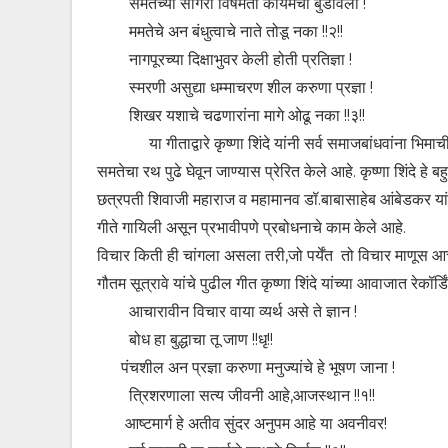
समतेच्या सागरी विषमता कायमची बुडविली !
ममतेचे अन बंधुत्वाचे नाते तोडू नका !!२!!
नागपूरच्या दिक्षाभुवर केली होती प्रतिज्ञा !
स्मरणी असुद्या धम्माचरण शील करुणा प्रज्ञा !
शिखर यशाचे चढणारांना मागे ओढू नका !!३!!
या गीताद्वारे कृष्णा शिंदे यांनी सर्व समाजबांधवांना भिमाची
समतेचा रथ पुढे घेवून जाण्यास प्रेरित केले आहे. कृष्णा शिंदे हे
छत्रपती शिवाजी महाराज व महामानव डॉ.बाबासाहेब आंबेडकर यांच
गीते गायिली असून प्रभावीपणे प्रबोधनाचे काम केले आहे.
विचार किती ही चांगला असला तरी,जो पर्येंत तो विचार माणूस आ
गौतम सूत्रावे यांचे पुढील गीत कृष्णा शिंदे यांच्या आवाजात रेकॉर्ड
आचारावीन विचार वाया व्यर्थ असे ते ज्ञान !
बोध हा बुद्धाचा तू जाण !!धृ!!
पंचशील अन प्रज्ञा करुणा मनुज्यांचे हे भूषण जाना !
त्रिशरणाला सत्य जीवनी आहे,आजस्थान !!१!!
आष्टमार्ग हे अतीव सुंदर अनुपम आहे या अवनीवर!