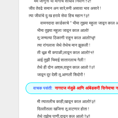
मर्म जाणुनी या मार्गाचे साधावे निर्वाण !!२!!
जीव तेवढे समान अन सारे,मनी असावा भाव असारे !
त्या जीवांचे दुःख हरावे सेवा हिच महान !!३!!
वामनदादा कार्डकाचे " भीमा तुझ्या महुला जावून काल आलो!
भीमा तुझ्या महुला जावून काल आलो!
तू जन्मल्या ठिकाणी राहून काल आलो!!धृ!!
त्या रांगलास जेथे तेथेच मान झुकली !
ती धूळ मी कपाळी,लावून काल आलो!!१!!
आई तुझी भिमाई सातारलाच गेली !
तेथे ही दोन अश्रू,वाहून काल आलो !!२!!
जावून दूर देशी तू आणली शिदोरी !
वाचक पसंती:
नागराज मंजुळे आणि आंबेडकरी सिनेमाचा न
मी त्यातलीच काही,खावून काल आलो!!३!!
दिल्लीतला खजिना तू वाटणार होता !
तेथे तुझेच पाणी,दावून कल आलो !!४!!