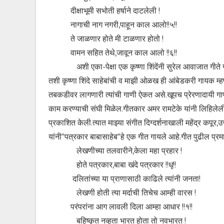
दीक्षाभूमी सभोती हर्षाने दाटलेली !
नागाची नाग नगरी,पाहून काल आलो!!५!!
ते जाळणार होते मी टाळणार होतो !
वामन सहित तेथे,जावून काल आलो !!६!!
अशी एका-पेक्षा एक कृष्णा शिंदेंनी सुरेल आवाजात गीते गा
तशी कृष्णा शिंदे साहेबांची व माझी ओळख ही आंबेडकरी गायक म्
तबकडीवर लागणारी त्यांची गाणी ऐकत असे.खूपच प्रेरणादायी गाण
काम करण्याची संघी मिळेल.गीतकार अमर रामटेके यांनी लिहिलेली व
प्रकाशित केली.त्यात माझ्या संगीत दिग्दर्शनाखाली महेंद्र कपूर,उ
यांनी"पत्रकार बाबासाहेब"हे एक गीत गायले आहे.गीत पुढील प्र
लेखणीच्या तलवारीने,केला महा प्रहार !
होते पत्रकार,बाबा खंदे पत्रकार !!धृ!!
दलितांच्या या प्राणासाठी काढिले त्यांनी जनता!
लेखणी होती त्या मर्दाची तिचेच आम्ही वारस !
परंपरांना आग लावली दिला आम्हा आधार !!१!!
बहिष्कृत नव्हता भारत होता तो नवभारत !