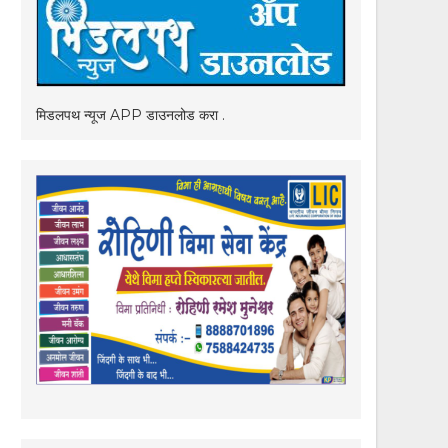
मिडलपथ न्यूज APP डाउनलोड करा .