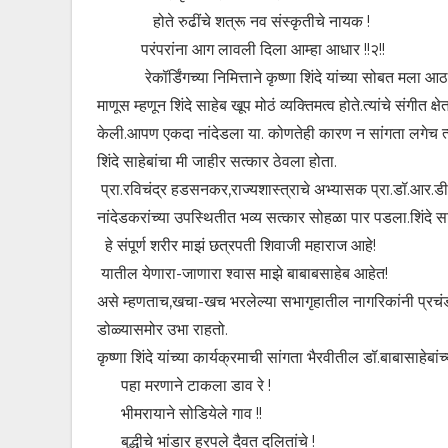
होते रुढींचे शत्रू नव संस्कृतीचे नायक !
परंपरांना आग लावली दिला आम्हा आधार !!२!!
रेकॉर्डिंगच्या निमित्ताने कृष्णा शिंदे यांच्या सोबत मला आठ-
माणूस म्हणून शिंदे साहेब खूप मोठं व्यक्तिमत्व होते.त्यांचे संगीत 
केली.आपण एकदा नांदेडला या. कोणतेही कारण न सांगता लगेच त्या
शिंदे साहेबांचा मी जाहीर सत्कार ठेवला होता.
प्रा.रविचंद्र हडसनकर,राज्यशास्त्राचे अभ्यासक प्रा.डॉ.आर.डी.
नांदेडकरांच्या उपस्थितीत भव्य सत्कार सोहळा पार पडला.शिंदे सा
हे संपूर्ण शरीर माझं छत्रपती शिवाजी महाराज आहे!
यातील येणारा-जाणारा श्वास माझे बाबाबसाहेब आहेत!
असे म्हणताच,खचा-खच भरलेल्या सभागृहातील नागरिकांनी प्रचंड
डोळ्यासमोर उभा राहतो.
कृष्णा शिंदे यांच्या कार्यक्रमाची सांगता भैरवीतील डॉ.बाबासाहेबांच्य
पहा मरणाने टाकला डाव रे !
भीमरायाने सोडियेले गाव !!
बुद्धीचे भांडार हरपले दैवत दलितांचे !