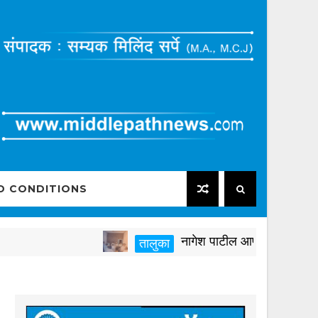
D CONDITIONS
नागेश पाटील आष्टीकरांनी पक्षविरुद्ध 
तालुका