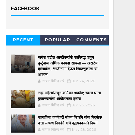
FACEBOOK
RECENT
POPULAR
COMMENTS
नागेश पाटील आष्टीकरांनी पक्षविरुद्ध वागून
कुटुंबाचा अर्थिक फायदा साधला — खराटेचा
हल्लाबोल, 'राजीनामा देऊन निवडणुकीला या'
आव्हान
सम्यक मिलिंद सर्पे
Jun 24, 2026
सहा महिन्यांपासून कमिशन थकीत; स्वस्त धान्य
दुकानदारांचा आंदोलनाचा इशारा
सम्यक मिलिंद सर्पे
Jun 23, 2026
सामाजिक कार्यकर्ते संजय निवडंगे यांना पितृषोक
दत्ता लक्ष्मण निवडंगे यांचे वृद्धापकाळाने निधन
सम्यक मिलिंद सर्पे
May 28, 2026